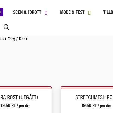
D
SCEN & IDROTT
MODE & FEST
TILL
ukt Färg / Rost
CRA ROST (UTGÅTT)
STRETCHMESH RO
19.50
kr
19.50
kr
/ per dm
/ per dm