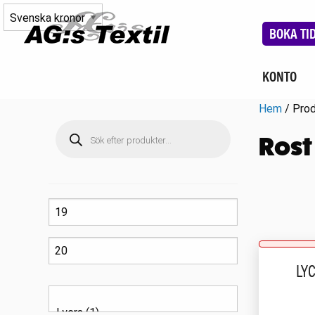
BOKA TI
KONTO
Hem
/ Prod
Produktsökning
Rost
LY