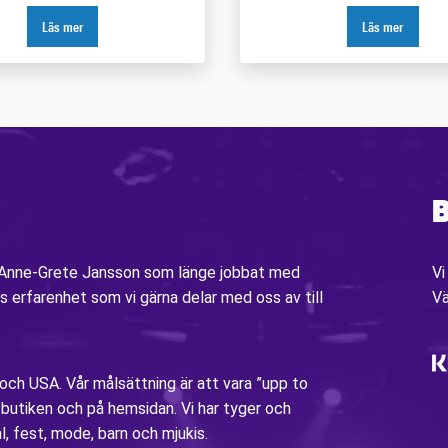
Läs mer
Läs mer
B
v Anne-Grete Jansson som länge jobbat med
Vi
s erfarenhet som vi gärna delar med oss av till
V
 och USA. Vår målsättning är att vara ”upp to
i butiken och på hemsidan. Vi har tyger och
al, fest, mode, barn och mjukis.