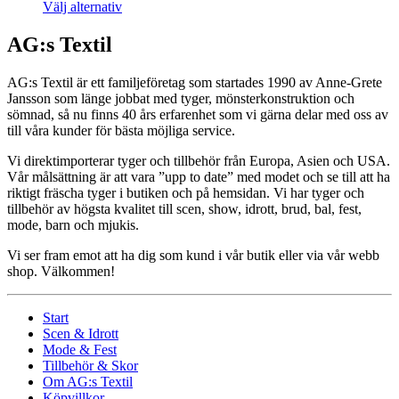
Välj alternativ
AG:s Textil
AG:s Textil är ett familjeföretag som startades 1990 av Anne-Grete
Jansson som länge jobbat med tyger, mönsterkonstruktion och
sömnad, så nu finns 40 års erfarenhet som vi gärna delar med oss av
till våra kunder för bästa möjliga service.
Vi direktimporterar tyger och tillbehör från Europa, Asien och USA.
Vår målsättning är att vara ”upp to date” med modet och se till att ha
riktigt fräscha tyger i butiken och på hemsidan. Vi har tyger och
tillbehör av högsta kvalitet till scen, show, idrott, brud, bal, fest,
mode, barn och mjukis.
Vi ser fram emot att ha dig som kund i vår butik eller via vår webb
shop. Välkommen!
Start
Scen & Idrott
Mode & Fest
Tillbehör & Skor
Om AG:s Textil
Köpvillkor