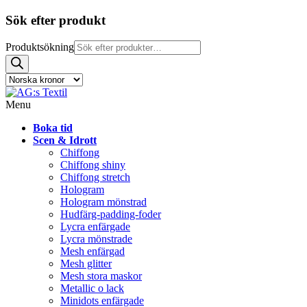
Sök efter produkt
Produktsökning
Menu
Boka tid
Scen & Idrott
Chiffong
Chiffong shiny
Chiffong stretch
Hologram
Hologram mönstrad
Hudfärg-padding-foder
Lycra enfärgade
Lycra mönstrade
Mesh enfärgad
Mesh glitter
Mesh stora maskor
Metallic o lack
Minidots enfärgade