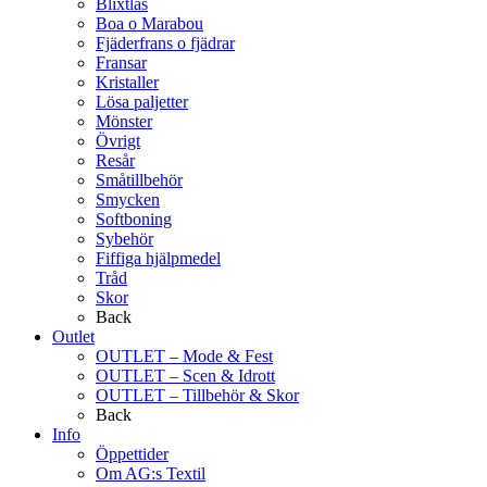
Blixtlås
Boa o Marabou
Fjäderfrans o fjädrar
Fransar
Kristaller
Lösa paljetter
Mönster
Övrigt
Resår
Småtillbehör
Smycken
Softboning
Sybehör
Fiffiga hjälpmedel
Tråd
Skor
Back
Outlet
OUTLET – Mode & Fest
OUTLET – Scen & Idrott
OUTLET – Tillbehör & Skor
Back
Info
Öppettider
Om AG:s Textil