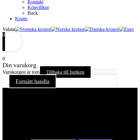
Kontakt
Köpvillkor
Back
Konto
Valuta
0
0
Din varukorg
Varukorgen är tom
Tillbaka till butiken
Fortsätt handla
För att ge dig en bättre upplevelse och service använder vi
oss av cookies på denna sajt. Cookies kan komma att
användas för personlig och icke personlig annonsering. Läs
vår integritetspolicy