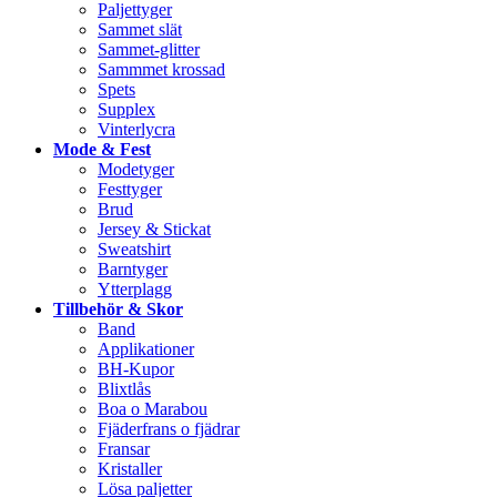
Paljettyger
Sammet slät
Sammet-glitter
Sammmet krossad
Spets
Supplex
Vinterlycra
Mode & Fest
Modetyger
Festtyger
Brud
Jersey & Stickat
Sweatshirt
Barntyger
Ytterplagg
Tillbehör & Skor
Band
Applikationer
BH-Kupor
Blixtlås
Boa o Marabou
Fjäderfrans o fjädrar
Fransar
Kristaller
Lösa paljetter