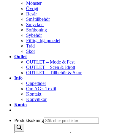
Mönster
Övrigt
Resår
Småtillbehör
Smycken
Softboning
Sybehör
Fiffiga hjälpmedel
Tråd
Skor
Outlet
OUTLET – Mode & Fest
OUTLET – Scen & Idrott
OUTLET – Tillbehör & Skor
Info
Öppettider
Om AG:s Textil
Kontakt
Köpvillkor
Konto
Produktsökning