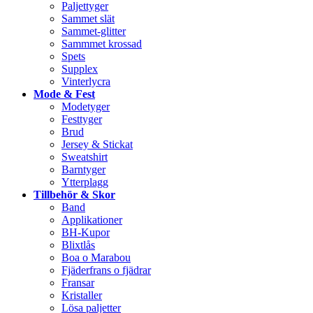
Paljettyger
Sammet slät
Sammet-glitter
Sammmet krossad
Spets
Supplex
Vinterlycra
Mode & Fest
Modetyger
Festtyger
Brud
Jersey & Stickat
Sweatshirt
Barntyger
Ytterplagg
Tillbehör & Skor
Band
Applikationer
BH-Kupor
Blixtlås
Boa o Marabou
Fjäderfrans o fjädrar
Fransar
Kristaller
Lösa paljetter