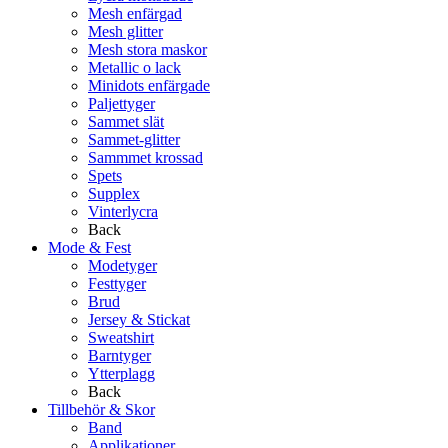
Mesh enfärgad
Mesh glitter
Mesh stora maskor
Metallic o lack
Minidots enfärgade
Paljettyger
Sammet slät
Sammet-glitter
Sammmet krossad
Spets
Supplex
Vinterlycra
Back
Mode & Fest
Modetyger
Festtyger
Brud
Jersey & Stickat
Sweatshirt
Barntyger
Ytterplagg
Back
Tillbehör & Skor
Band
Applikationer