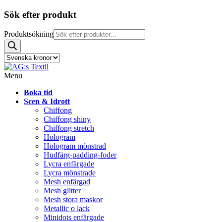
Sök efter produkt
Produktsökning
Menu
Boka tid
Scen & Idrott
Chiffong
Chiffong shiny
Chiffong stretch
Hologram
Hologram mönstrad
Hudfärg-padding-foder
Lycra enfärgade
Lycra mönstrade
Mesh enfärgad
Mesh glitter
Mesh stora maskor
Metallic o lack
Minidots enfärgade