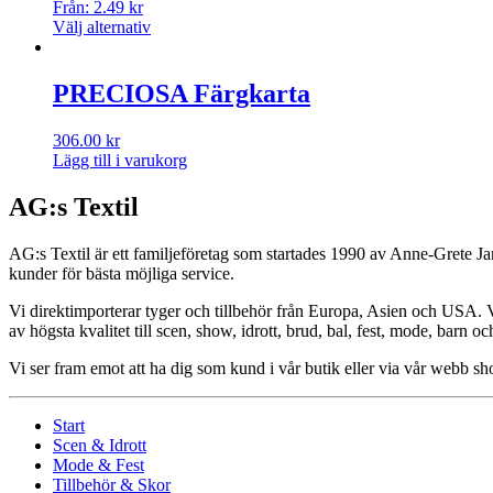
Från:
2.49
kr
Välj alternativ
PRECIOSA Färgkarta
306.00
kr
Lägg till i varukorg
AG:s Textil
AG:s Textil är ett familjeföretag som startades 1990 av Anne-Grete Ja
kunder för bästa möjliga service.
Vi direktimporterar tyger och tillbehör från Europa, Asien och USA. Vår
av högsta kvalitet till scen, show, idrott, brud, bal, fest, mode, barn o
Vi ser fram emot att ha dig som kund i vår butik eller via vår webb 
Start
Scen & Idrott
Mode & Fest
Tillbehör & Skor