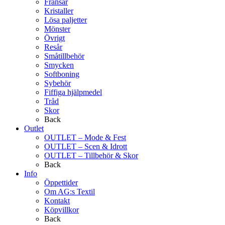
Fransar
Kristaller
Lösa paljetter
Mönster
Övrigt
Resår
Småtillbehör
Smycken
Softboning
Sybehör
Fiffiga hjälpmedel
Tråd
Skor
Back
Outlet
OUTLET – Mode & Fest
OUTLET – Scen & Idrott
OUTLET – Tillbehör & Skor
Back
Info
Öppettider
Om AG:s Textil
Kontakt
Köpvillkor
Back