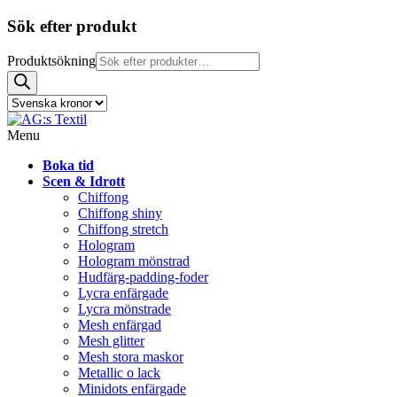
Sök efter produkt
Produktsökning
Menu
Boka tid
Scen & Idrott
Chiffong
Chiffong shiny
Chiffong stretch
Hologram
Hologram mönstrad
Hudfärg-padding-foder
Lycra enfärgade
Lycra mönstrade
Mesh enfärgad
Mesh glitter
Mesh stora maskor
Metallic o lack
Minidots enfärgade