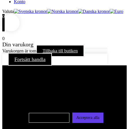
Konto
Valuta
0
0
Din varukorg
Varukorgen är tom
Tillbaka till butiken
Fortsätt handla
För att ge dig en bättre upplevelse och service använder vi
oss av cookies på denna sajt. Cookies kan komma att
användas för personlig och icke personlig annonsering. Läs
vår integritetspolicy
Cookie-inställningar
Acceptera alla