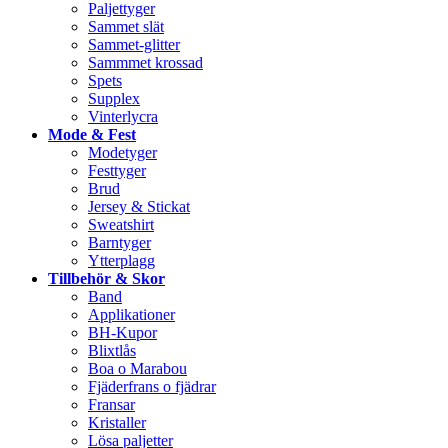
Paljettyger
Sammet slät
Sammet-glitter
Sammmet krossad
Spets
Supplex
Vinterlycra
Mode & Fest
Modetyger
Festtyger
Brud
Jersey & Stickat
Sweatshirt
Barntyger
Ytterplagg
Tillbehör & Skor
Band
Applikationer
BH-Kupor
Blixtlås
Boa o Marabou
Fjäderfrans o fjädrar
Fransar
Kristaller
Lösa paljetter