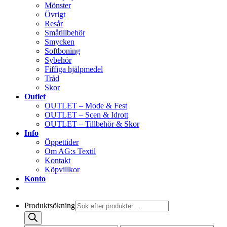
Mönster
Övrigt
Resår
Småtillbehör
Smycken
Softboning
Sybehör
Fiffiga hjälpmedel
Tråd
Skor
Outlet
OUTLET – Mode & Fest
OUTLET – Scen & Idrott
OUTLET – Tillbehör & Skor
Info
Öppettider
Om AG:s Textil
Kontakt
Köpvillkor
Konto
Produktsökning