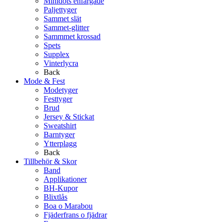
Minidots enfärgade
Paljettyger
Sammet slät
Sammet-glitter
Sammmet krossad
Spets
Supplex
Vinterlycra
Back
Mode & Fest
Modetyger
Festtyger
Brud
Jersey & Stickat
Sweatshirt
Barntyger
Ytterplagg
Back
Tillbehör & Skor
Band
Applikationer
BH-Kupor
Blixtlås
Boa o Marabou
Fjäderfrans o fjädrar