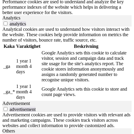
Performance cookies are used to understand and analyze the key
performance indexes of the website which helps in delivering a
better user experience for the visitors.
Analytics
analytics
Analytical cookies are used to understand how visitors interact with
the website. These cookies help provide information on metrics the
number of visitors, bounce rate, traffic source, etc.
Kaka
Varaktighet
Beskrivning
Google Analytics sets this cookie to calculate
visitor, session and campaign data and track
1 year 1
site usage for the site's analytics report. The
_ga
month 4
cookie stores information anonymously and
days
assigns a randomly generated number to
recognise unique visitors.
1 year 1
Google Analytics sets this cookie to store and
_ga_*
month 4
count page views.
days
Advertisement
advertisement
Advertisement cookies are used to provide visitors with relevant ads
and marketing campaigns. These cookies track visitors across
websites and collect information to provide customized ads.
Others