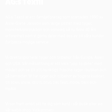
AG:s Textil
AG:s Textil är ett familjeföretag som startades 1990 av
Anne-Grete Jansson som länge jobbat med tyger,
mönsterkonstruktion och sömnad, så nu finns 40 års
erfarenhet som vi gärna delar med oss av till våra kunder
för bästa möjliga service.
Vi direktimporterar tyger och tillbehör från Europa, Asien
och USA. Vår målsättning är att vara ”upp to date” med
modet och se till att ha riktigt fräscha tyger i butiken och
på hemsidan. Vi har tyger och tillbehör av högsta kvalitet
till scen, show, idrott, brud, bal, fest, mode, barn och
mjukis.
Vi ser fram emot att ha dig som kund i vår butik eller via
vår webb shop. Välkommen!