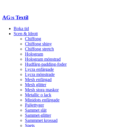
AG:s Textil
Boka tid
Scen & Idrott
Chiffong
Chiffong shiny
Chiffong stretch
Hologram
Hologram mönstrad
Hudfärg-padding-foder
Lycra enfärgade
Lycra mönstrade
Mesh enfärgad
Mesh glitter
Mesh stora maskor
Metallic o lack
Minidots enfärgade
Paljettyger
Sammet slät
Sammet-glitter
Sammmet krossad
Spets