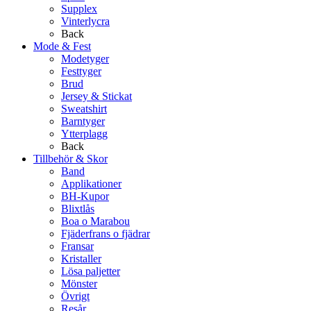
Supplex
Vinterlycra
Back
Mode & Fest
Modetyger
Festtyger
Brud
Jersey & Stickat
Sweatshirt
Barntyger
Ytterplagg
Back
Tillbehör & Skor
Band
Applikationer
BH-Kupor
Blixtlås
Boa o Marabou
Fjäderfrans o fjädrar
Fransar
Kristaller
Lösa paljetter
Mönster
Övrigt
Resår