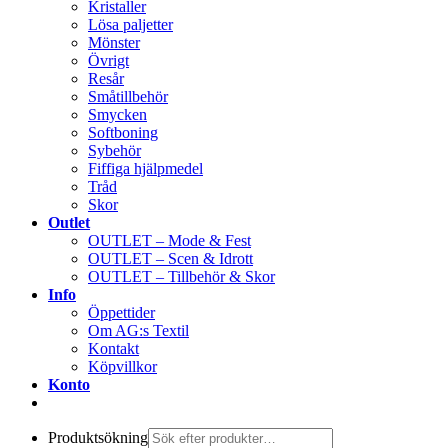
Kristaller
Lösa paljetter
Mönster
Övrigt
Resår
Småtillbehör
Smycken
Softboning
Sybehör
Fiffiga hjälpmedel
Tråd
Skor
Outlet
OUTLET – Mode & Fest
OUTLET – Scen & Idrott
OUTLET – Tillbehör & Skor
Info
Öppettider
Om AG:s Textil
Kontakt
Köpvillkor
Konto
Produktsökning