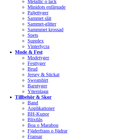
Metallic o lack
Minidots enfärgade
Paljettyger
Sammet slät
Sammet-glitter
Sammmet krossad
Spets
Supplex
Vinterlycra
Mode & Fest
Modetyger
Festtyger
Brud
Jersey & Stickat
Sweatshirt
Barntyger
Ytterplagg
Tillbehör & Skor
Band
Applikationer
BH-Kupor
Blixtlås
Boa o Marabou
Fjäderfrans o fjädrar
Fransar