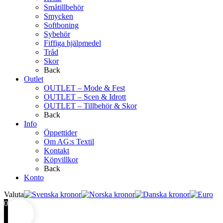
Småtillbehör
Smycken
Softboning
Sybehör
Fiffiga hjälpmedel
Tråd
Skor
Back
Outlet
OUTLET – Mode & Fest
OUTLET – Scen & Idrott
OUTLET – Tillbehör & Skor
Back
Info
Öppettider
Om AG:s Textil
Kontakt
Köpvillkor
Back
Konto
Valuta
0