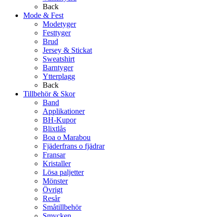
Back
Mode & Fest
Modetyger
Festtyger
Brud
Jersey & Stickat
Sweatshirt
Barntyger
Ytterplagg
Back
Tillbehör & Skor
Band
Applikationer
BH-Kupor
Blixtlås
Boa o Marabou
Fjäderfrans o fjädrar
Fransar
Kristaller
Lösa paljetter
Mönster
Övrigt
Resår
Småtillbehör
Smycken