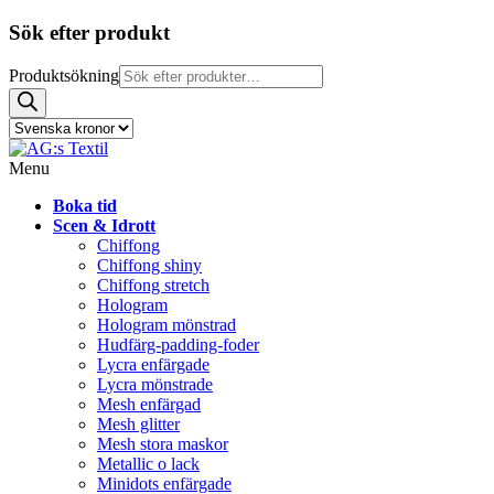
Sök efter produkt
Produktsökning
Menu
Boka tid
Scen & Idrott
Chiffong
Chiffong shiny
Chiffong stretch
Hologram
Hologram mönstrad
Hudfärg-padding-foder
Lycra enfärgade
Lycra mönstrade
Mesh enfärgad
Mesh glitter
Mesh stora maskor
Metallic o lack
Minidots enfärgade