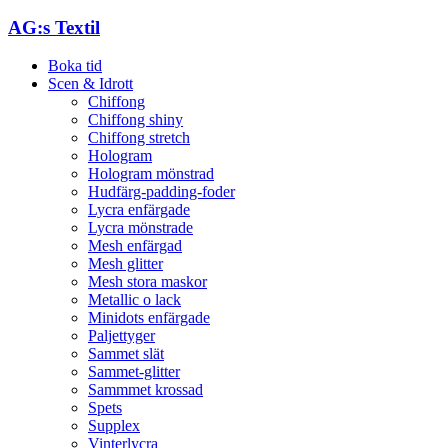
AG:s Textil
Boka tid
Scen & Idrott
Chiffong
Chiffong shiny
Chiffong stretch
Hologram
Hologram mönstrad
Hudfärg-padding-foder
Lycra enfärgade
Lycra mönstrade
Mesh enfärgad
Mesh glitter
Mesh stora maskor
Metallic o lack
Minidots enfärgade
Paljettyger
Sammet slät
Sammet-glitter
Sammmet krossad
Spets
Supplex
Vinterlycra