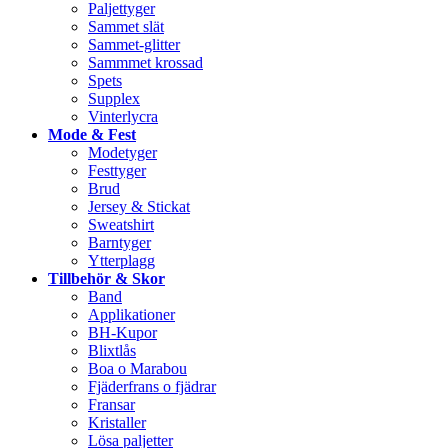
Paljettyger
Sammet slät
Sammet-glitter
Sammmet krossad
Spets
Supplex
Vinterlycra
Mode & Fest
Modetyger
Festtyger
Brud
Jersey & Stickat
Sweatshirt
Barntyger
Ytterplagg
Tillbehör & Skor
Band
Applikationer
BH-Kupor
Blixtlås
Boa o Marabou
Fjäderfrans o fjädrar
Fransar
Kristaller
Lösa paljetter