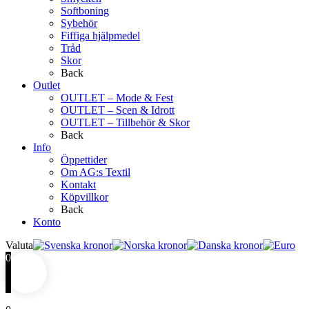
Softboning
Sybehör
Fiffiga hjälpmedel
Tråd
Skor
Back
Outlet
OUTLET – Mode & Fest
OUTLET – Scen & Idrott
OUTLET – Tillbehör & Skor
Back
Info
Öppettider
Om AG:s Textil
Kontakt
Köpvillkor
Back
Konto
Valuta
0