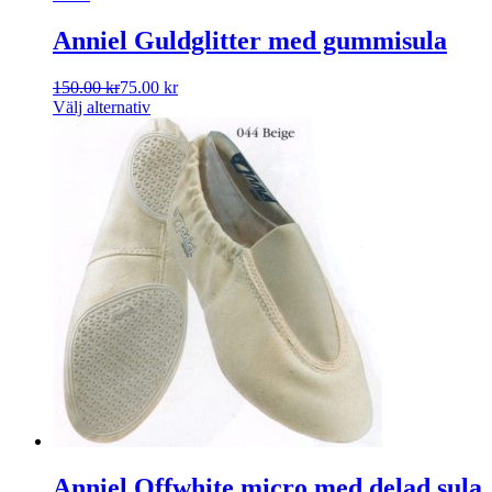
Anniel Guldglitter med gummisula
150.00
kr
75.00
kr
Välj alternativ
Anniel Offwhite micro med delad sula