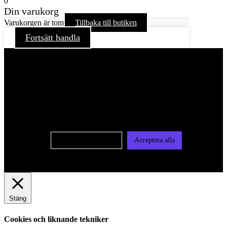
0
Din varukorg
Varukorgen är tom
Tillbaka till butiken
Fortsätt handla
För att ge dig en bättre upplevelse och service använder vi
oss av cookies på denna sajt. Cookies kan komma att
användas för personlig och icke personlig annonsering. Läs
vår integritetspolicy
Cookie-inställningar
Acceptera alla
Stäng
Cookies och liknande tekniker