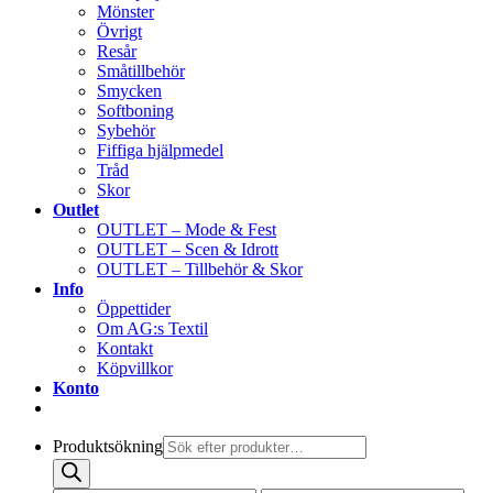
Mönster
Övrigt
Resår
Småtillbehör
Smycken
Softboning
Sybehör
Fiffiga hjälpmedel
Tråd
Skor
Outlet
OUTLET – Mode & Fest
OUTLET – Scen & Idrott
OUTLET – Tillbehör & Skor
Info
Öppettider
Om AG:s Textil
Kontakt
Köpvillkor
Konto
Produktsökning