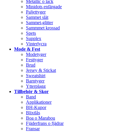
Metallic o lack
Minidots enfärgade
Paljettyger
Sammet slät
Sammet-glitter
Sammmet krossad
Spets
Supplex
Vinterlycra
Mode & Fest
Modetyger
Festtyger
Brud
Jersey & Stickat
Sweatshirt
Barntyger
Ytterplagg
Tillbehör & Skor
Band
Applikationer
BH-Kupor
Blixtlås
Boa o Marabou
Fjäderfrans o fjädrar
Fransar