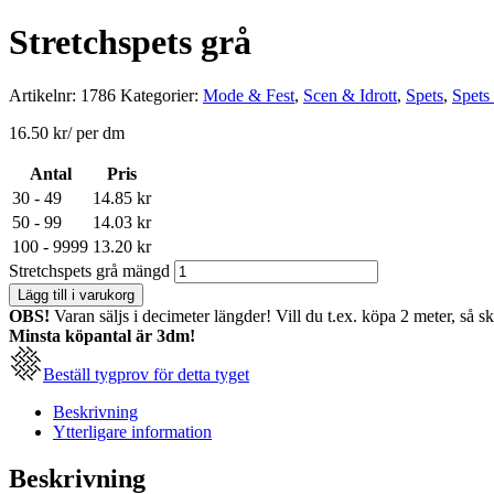
Stretchspets grå
Artikelnr:
1786
Kategorier:
Mode & Fest
,
Scen & Idrott
,
Spets
,
Spets 
16.50
kr
/ per dm
Antal
Pris
30 - 49
14.85
kr
50 - 99
14.03
kr
100 - 9999
13.20
kr
Stretchspets grå mängd
Lägg till i varukorg
OBS!
Varan säljs i decimeter längder! Vill du t.ex. köpa 2 meter, så s
Minsta köpantal är 3dm!
Beställ tygprov för detta tyget
Beskrivning
Ytterligare information
Beskrivning