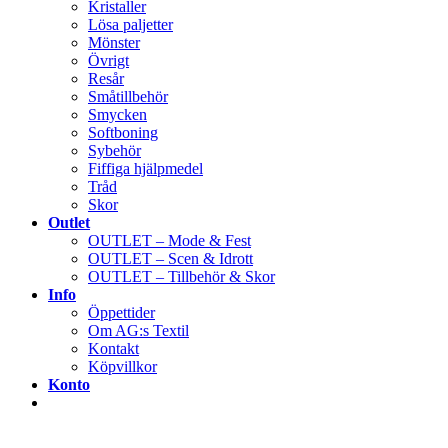
Kristaller
Lösa paljetter
Mönster
Övrigt
Resår
Småtillbehör
Smycken
Softboning
Sybehör
Fiffiga hjälpmedel
Tråd
Skor
Outlet
OUTLET – Mode & Fest
OUTLET – Scen & Idrott
OUTLET – Tillbehör & Skor
Info
Öppettider
Om AG:s Textil
Kontakt
Köpvillkor
Konto