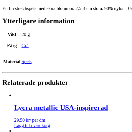
En fin stretchspets med skira blommor. 2,5-3 cm stora. 90% nylon 1
Ytterligare information
Vikt
20 g
Färg
Grå
Material
Spets
Relaterade produkter
Lycra metallic USA-inspirerad
29.50
kr
/ per dm
Lägg till i varukorg