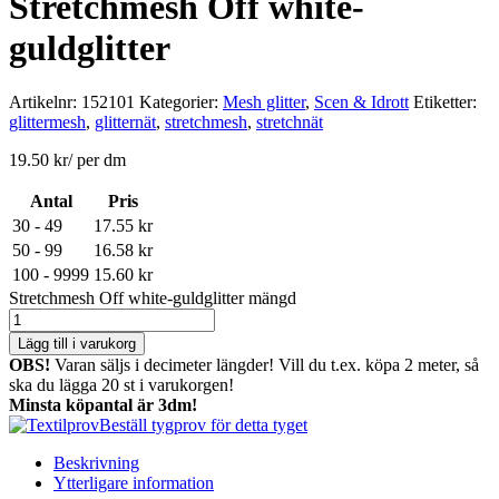
Stretchmesh Off white-
guldglitter
Artikelnr:
152101
Kategorier:
Mesh glitter
,
Scen & Idrott
Etiketter:
glittermesh
,
glitternät
,
stretchmesh
,
stretchnät
19.50
kr
/ per dm
Antal
Pris
30 - 49
17.55
kr
50 - 99
16.58
kr
100 - 9999
15.60
kr
Stretchmesh Off white-guldglitter mängd
Lägg till i varukorg
OBS!
Varan säljs i decimeter längder! Vill du t.ex. köpa 2 meter, så
ska du lägga 20 st i varukorgen!
Minsta köpantal är 3dm!
Beställ tygprov för detta tyget
Beskrivning
Ytterligare information