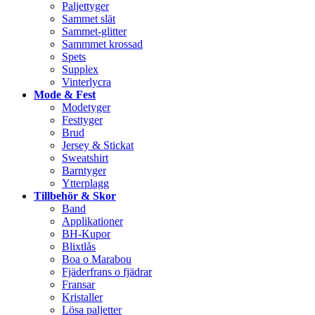
Paljettyger
Sammet slät
Sammet-glitter
Sammmet krossad
Spets
Supplex
Vinterlycra
Mode & Fest
Modetyger
Festtyger
Brud
Jersey & Stickat
Sweatshirt
Barntyger
Ytterplagg
Tillbehör & Skor
Band
Applikationer
BH-Kupor
Blixtlås
Boa o Marabou
Fjäderfrans o fjädrar
Fransar
Kristaller
Lösa paljetter