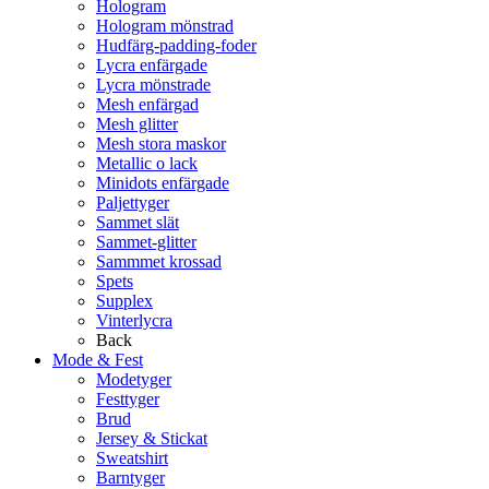
Hologram
Hologram mönstrad
Hudfärg-padding-foder
Lycra enfärgade
Lycra mönstrade
Mesh enfärgad
Mesh glitter
Mesh stora maskor
Metallic o lack
Minidots enfärgade
Paljettyger
Sammet slät
Sammet-glitter
Sammmet krossad
Spets
Supplex
Vinterlycra
Back
Mode & Fest
Modetyger
Festtyger
Brud
Jersey & Stickat
Sweatshirt
Barntyger