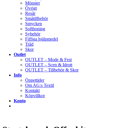
Mönster
Övrigt
Resår
Småtillbehör
Smycken
Softboning
Sybehör
Fiffiga hjälpmedel
Tråd
Skor
Outlet
OUTLET – Mode & Fest
OUTLET – Scen & Idrott
OUTLET – Tillbehör & Skor
Info
Öppettider
Om AG:s Textil
Kontakt
Köpvillkor
Konto