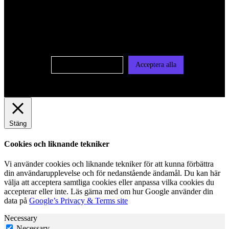
För att ge dig en bättre upplevelse och service använder vi
oss av cookies på denna sajt. Cookies kan komma att
användas för personlig och icke personlig annonsering. Läs
vår integritetspolicy
Cookie-inställningar
Acceptera alla
Stäng
Cookies och liknande tekniker
Vi använder cookies och liknande tekniker för att kunna förbättra
din användarupplevelse och för nedanstående ändamål. Du kan här
välja att acceptera samtliga cookies eller anpassa vilka cookies du
accepterar eller inte. Läs gärna med om hur Google använder din
data på
Google’s Privacy & Terms site
Necessary
Necessary