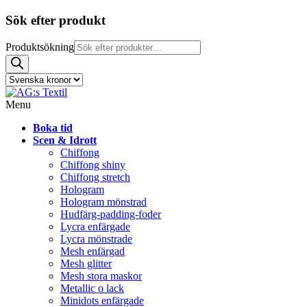
Sök efter produkt
Produktsökning
Menu
Boka tid
Scen & Idrott
Chiffong
Chiffong shiny
Chiffong stretch
Hologram
Hologram mönstrad
Hudfärg-padding-foder
Lycra enfärgade
Lycra mönstrade
Mesh enfärgad
Mesh glitter
Mesh stora maskor
Metallic o lack
Minidots enfärgade