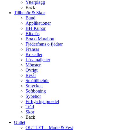
Ytterplagg
Back
Tillbehör & Skor
Band
Applikationer
BH-Kupor
Blixtlås
Boa o Marabou
Fjäderfrans o fjädrar
Fransar
Kristaller
Lösa paljetter
Mönster
Övrigt
Resår
Småtillbehör
Smycken
Softboning
Sybehör
Fiffiga hjälpmedel
Tråd
Skor
Back
Outlet
OUTLET – Mode & Fest