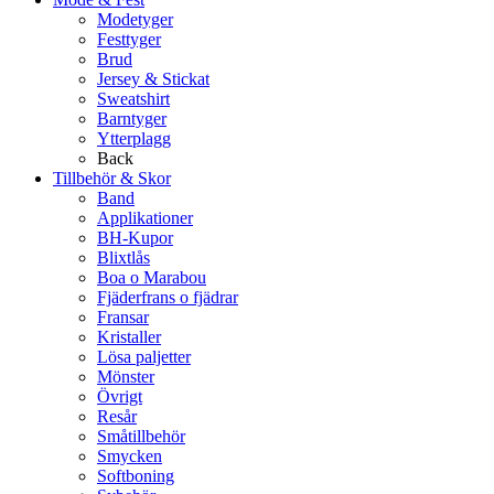
Modetyger
Festtyger
Brud
Jersey & Stickat
Sweatshirt
Barntyger
Ytterplagg
Back
Tillbehör & Skor
Band
Applikationer
BH-Kupor
Blixtlås
Boa o Marabou
Fjäderfrans o fjädrar
Fransar
Kristaller
Lösa paljetter
Mönster
Övrigt
Resår
Småtillbehör
Smycken
Softboning