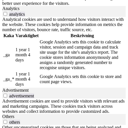
better user experience for the visitors.
Analytics
analytics
Analytical cookies are used to understand how visitors interact with
the website. These cookies help provide information on metrics the
number of visitors, bounce rate, traffic source, etc.
Kaka
Varaktighet
Beskrivning
Google Analytics sets this cookie to calculate
visitor, session and campaign data and track
1 year 1
site usage for the site's analytics report. The
_ga
month 4
cookie stores information anonymously and
days
assigns a randomly generated number to
recognise unique visitors.
1 year 1
Google Analytics sets this cookie to store and
_ga_*
month 4
count page views.
days
Advertisement
advertisement
Advertisement cookies are used to provide visitors with relevant ads
and marketing campaigns. These cookies track visitors across
websites and collect information to provide customized ads.
Others
others
Other uncategorized cookies are those that are being analyzed and