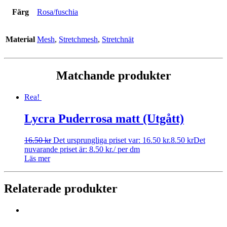
Färg
Rosa/fuschia
Material
Mesh
,
Stretchmesh
,
Stretchnät
Matchande produkter
Rea!
Lycra Puderrosa matt (Utgått)
16.50
kr
Det ursprungliga priset var: 16.50 kr.
8.50
kr
Det
nuvarande priset är: 8.50 kr.
/ per dm
Läs mer
Relaterade produkter