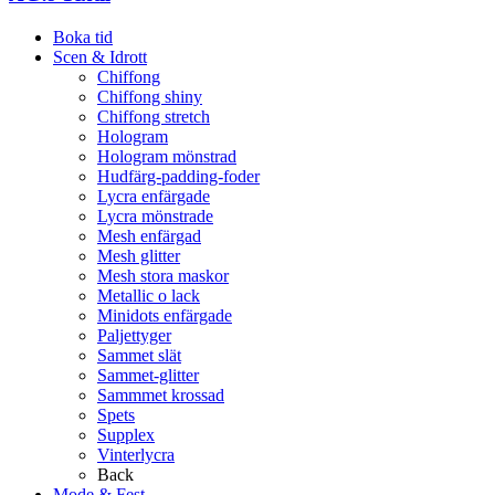
Boka tid
Scen & Idrott
Chiffong
Chiffong shiny
Chiffong stretch
Hologram
Hologram mönstrad
Hudfärg-padding-foder
Lycra enfärgade
Lycra mönstrade
Mesh enfärgad
Mesh glitter
Mesh stora maskor
Metallic o lack
Minidots enfärgade
Paljettyger
Sammet slät
Sammet-glitter
Sammmet krossad
Spets
Supplex
Vinterlycra
Back
Mode & Fest