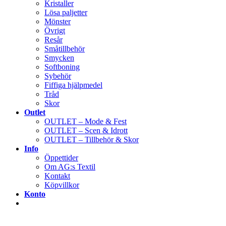
Kristaller
Lösa paljetter
Mönster
Övrigt
Resår
Småtillbehör
Smycken
Softboning
Sybehör
Fiffiga hjälpmedel
Tråd
Skor
Outlet
OUTLET – Mode & Fest
OUTLET – Scen & Idrott
OUTLET – Tillbehör & Skor
Info
Öppettider
Om AG:s Textil
Kontakt
Köpvillkor
Konto