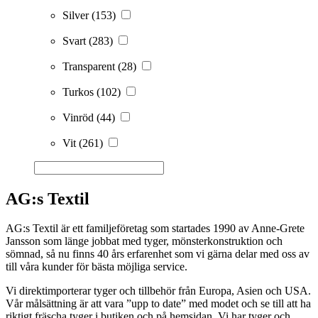
Silver
(153)
Svart
(283)
Transparent
(28)
Turkos
(102)
Vinröd
(44)
Vit
(261)
AG:s Textil
AG:s Textil är ett familjeföretag som startades 1990 av Anne-Grete
Jansson som länge jobbat med tyger, mönsterkonstruktion och
sömnad, så nu finns 40 års erfarenhet som vi gärna delar med oss av
till våra kunder för bästa möjliga service.
Vi direktimporterar tyger och tillbehör från Europa, Asien och USA.
Vår målsättning är att vara ”upp to date” med modet och se till att ha
riktigt fräscha tyger i butiken och på hemsidan. Vi har tyger och