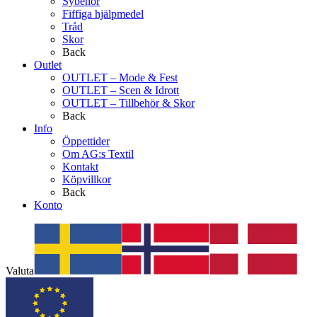
Sybehör
Fiffiga hjälpmedel
Tråd
Skor
Back
Outlet
OUTLET – Mode & Fest
OUTLET – Scen & Idrott
OUTLET – Tillbehör & Skor
Back
Info
Öppettider
Om AG:s Textil
Kontakt
Köpvillkor
Back
Konto
Valuta