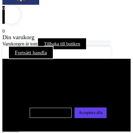
0
0
Din varukorg
Varukorgen är tom
Tillbaka till butiken
Fortsätt handla
För att ge dig en bättre upplevelse och service använder vi
oss av cookies på denna sajt. Cookies kan komma att
användas för personlig och icke personlig annonsering. Läs
vår integritetspolicy
Cookie-inställningar
Acceptera alla