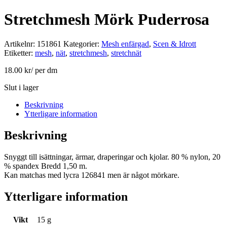
Stretchmesh Mörk Puderrosa
Artikelnr:
151861
Kategorier:
Mesh enfärgad
,
Scen & Idrott
Etiketter:
mesh
,
nät
,
stretchmesh
,
stretchnät
18.00
kr
/ per dm
Slut i lager
Beskrivning
Ytterligare information
Beskrivning
Snyggt till isättningar, ärmar, draperingar och kjolar. 80 % nylon, 20
% spandex Bredd 1,50 m.
Kan matchas med lycra 126841 men är något mörkare.
Ytterligare information
Vikt
15 g