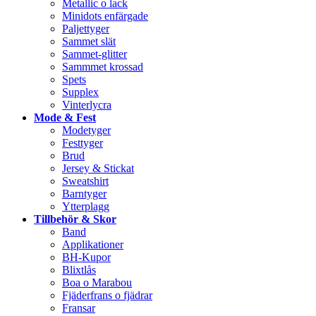
Metallic o lack
Minidots enfärgade
Paljettyger
Sammet slät
Sammet-glitter
Sammmet krossad
Spets
Supplex
Vinterlycra
Mode & Fest
Modetyger
Festtyger
Brud
Jersey & Stickat
Sweatshirt
Barntyger
Ytterplagg
Tillbehör & Skor
Band
Applikationer
BH-Kupor
Blixtlås
Boa o Marabou
Fjäderfrans o fjädrar
Fransar