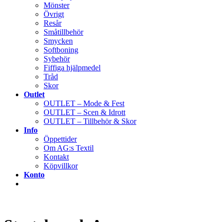
Mönster
Övrigt
Resår
Småtillbehör
Smycken
Softboning
Sybehör
Fiffiga hjälpmedel
Tråd
Skor
Outlet
OUTLET – Mode & Fest
OUTLET – Scen & Idrott
OUTLET – Tillbehör & Skor
Info
Öppettider
Om AG:s Textil
Kontakt
Köpvillkor
Konto