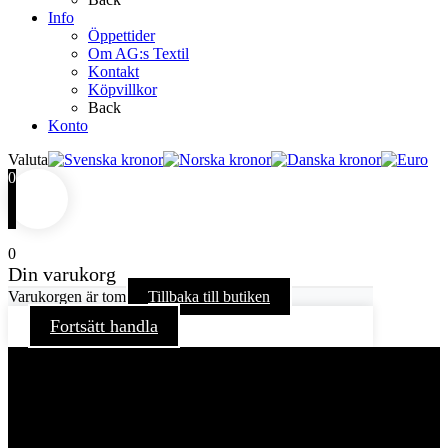
Info
Öppettider
Om AG:s Textil
Kontakt
Köpvillkor
Back
Konto
Valuta
0
0
Din varukorg
Varukorgen är tom
Tillbaka till butiken
Fortsätt handla
För att ge dig en bättre upplevelse och service använder vi
oss av cookies på denna sajt. Cookies kan komma att