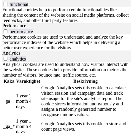
functional
Functional cookies help to perform certain functionalities like
sharing the content of the website on social media platforms, collect
feedbacks, and other third-party features.
Performance
performance
Performance cookies are used to understand and analyze the key
performance indexes of the website which helps in delivering a
better user experience for the visitors.
Analytics
analytics
Analytical cookies are used to understand how visitors interact with
the website. These cookies help provide information on metrics the
number of visitors, bounce rate, traffic source, etc.
Kaka
Varaktighet
Beskrivning
Google Analytics sets this cookie to calculate
visitor, session and campaign data and track
1 year 1
site usage for the site's analytics report. The
_ga
month 4
cookie stores information anonymously and
days
assigns a randomly generated number to
recognise unique visitors.
1 year 1
Google Analytics sets this cookie to store and
_ga_*
month 4
count page views.
days