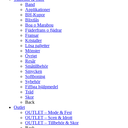
Band
Applikationer
BH-Kupor
Blixtlås
Boa o Marabou
Fjäderfrans o fjädrar
Fransar
Kristaller
Lösa paljetter
Mönster
Övrigt
Resår
Småtillbehör
Smycken
Softboning
Sybehör
Fiffiga hjälpmedel
Tråd
Skor
Back
Outlet
OUTLET – Mode & Fest
OUTLET – Scen & Idrott
OUTLET – Tillbehör & Skor
Back