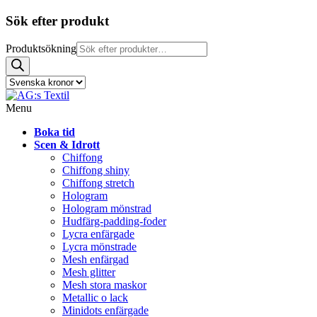
Sök efter produkt
Produktsökning
Menu
Boka tid
Scen & Idrott
Chiffong
Chiffong shiny
Chiffong stretch
Hologram
Hologram mönstrad
Hudfärg-padding-foder
Lycra enfärgade
Lycra mönstrade
Mesh enfärgad
Mesh glitter
Mesh stora maskor
Metallic o lack
Minidots enfärgade