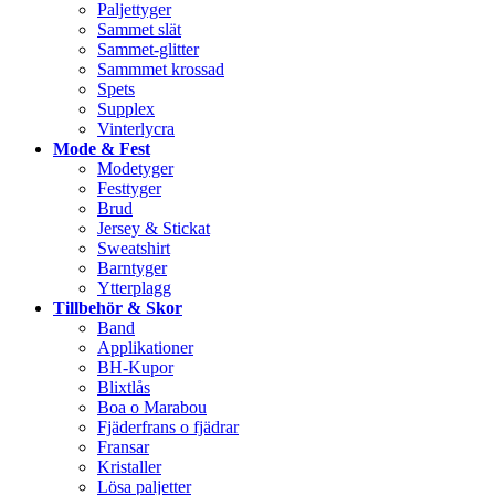
Paljettyger
Sammet slät
Sammet-glitter
Sammmet krossad
Spets
Supplex
Vinterlycra
Mode & Fest
Modetyger
Festtyger
Brud
Jersey & Stickat
Sweatshirt
Barntyger
Ytterplagg
Tillbehör & Skor
Band
Applikationer
BH-Kupor
Blixtlås
Boa o Marabou
Fjäderfrans o fjädrar
Fransar
Kristaller
Lösa paljetter