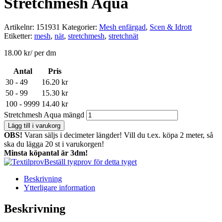
Stretchmesh Aqua
Artikelnr:
151931
Kategorier:
Mesh enfärgad
,
Scen & Idrott
Etiketter:
mesh
,
nät
,
stretchmesh
,
stretchnät
18.00
kr
/ per dm
Antal
Pris
30 - 49
16.20
kr
50 - 99
15.30
kr
100 - 9999
14.40
kr
Stretchmesh Aqua mängd
Lägg till i varukorg
OBS!
Varan säljs i decimeter längder! Vill du t.ex. köpa 2 meter, så
ska du lägga 20 st i varukorgen!
Minsta köpantal är 3dm!
Beställ tygprov för detta tyget
Beskrivning
Ytterligare information
Beskrivning