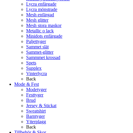
Lycra enfärgade
Lycra mönstrade
Mesh enfärgad
Mesh glitter
Mesh stora maskor
Metallic o lack
Minidots enfärgade
Paljettyger
Sammet slät
Sammet-glitter
Sammmet krossad
Spets
Supplex
Vinterlycra
Back
Mode & Fest
Modetyger
Festtyger
Brud
Jersey & Stickat
Sweatshirt
Barntyger
Ytterplagg
Back
Tillbehör & Skor