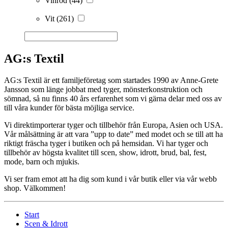
Vinröd
(44)
Vit
(261)
AG:s Textil
AG:s Textil är ett familjeföretag som startades 1990 av Anne-Grete
Jansson som länge jobbat med tyger, mönsterkonstruktion och
sömnad, så nu finns 40 års erfarenhet som vi gärna delar med oss av
till våra kunder för bästa möjliga service.
Vi direktimporterar tyger och tillbehör från Europa, Asien och USA.
Vår målsättning är att vara ”upp to date” med modet och se till att ha
riktigt fräscha tyger i butiken och på hemsidan. Vi har tyger och
tillbehör av högsta kvalitet till scen, show, idrott, brud, bal, fest,
mode, barn och mjukis.
Vi ser fram emot att ha dig som kund i vår butik eller via vår webb
shop. Välkommen!
Start
Scen & Idrott