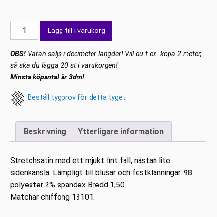
Stretch
Lägg till i varukorg
satin
Vit
OBS!
Varan säljs i decimeter längder! Vill du t.ex. köpa 2 meter,
mängd
så ska du lägga 20 st i varukorgen!
Minsta köpantal är 3dm!
Beställ tygprov för detta tyget
Beskrivning
Ytterligare information
Stretchsatin med ett mjukt fint fall, nästan lite
sidenkänsla. Lämpligt till blusar och festklänningar. 98
polyester 2% spandex Bredd 1,50
Matchar chiffong 13101.