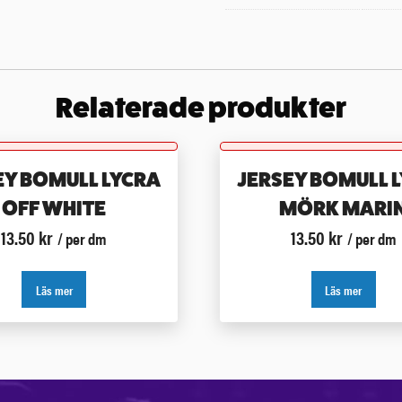
Relaterade produkter
EY BOMULL LYCRA
JERSEY BOMULL 
OFF WHITE
MÖRK MARI
13.50
kr
13.50
kr
/ per dm
/ per dm
Läs mer
Läs mer