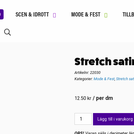
D
SCEN & IDROTT
MODE & FEST
TILL
Stretch sati
Artikelnr:
22030
Kategorier:
Mode & Fest
,
Stretch sat
/ per dm
12.50
kr
Stretch
Lägg till i varukorg
satin
Pärlvit
OBS!
Varan säljs i decimeter län