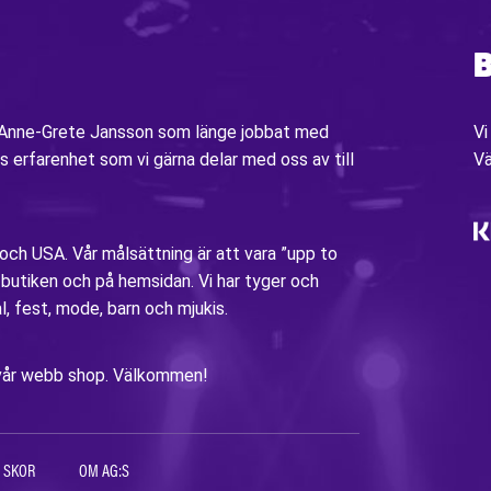
B
v Anne-Grete Jansson som länge jobbat med
Vi
s erfarenhet som vi gärna delar med oss av till
V
 och USA. Vår målsättning är att vara ”upp to
i butiken och på hemsidan. Vi har tyger och
al, fest, mode, barn och mjukis.
ia vår webb shop. Välkommen!
 SKOR
OM AG:S