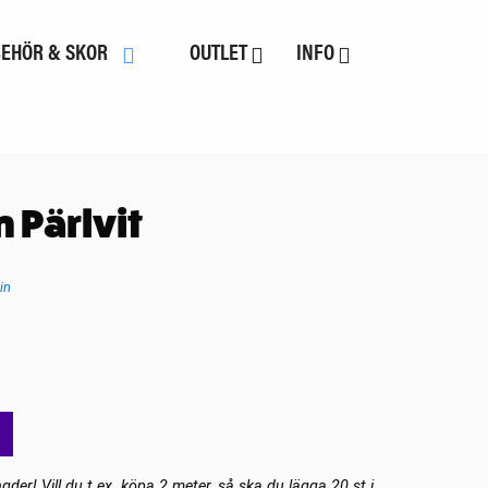
BEHÖR & SKOR
OUTLET
INFO
n Pärlvit
in
gder! Vill du t.ex. köpa 2 meter, så ska du lägga 20 st i