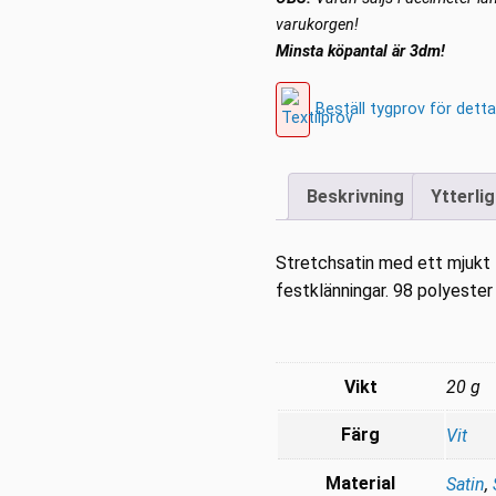
mängd
varukorgen!
Minsta köpantal är 3dm!
Beställ tygprov för detta
Beskrivning
Ytterli
Stretchsatin med ett mjukt fi
festklänningar. 98 polyeste
Vikt
20 g
Färg
Vit
Material
Satin
,