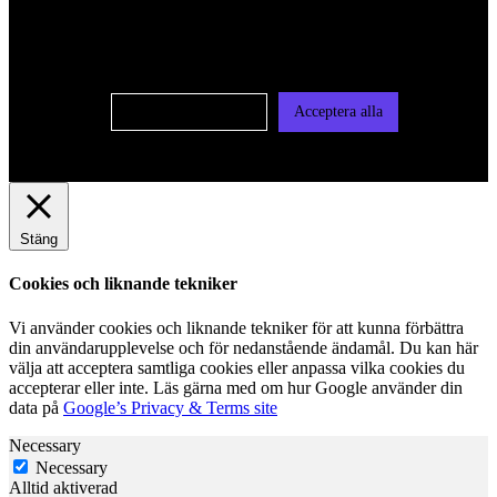
oss av cookies på denna sajt. Cookies kan komma att
användas för personlig och icke personlig annonsering. Läs
vår integritetspolicy
Cookie-inställningar
Acceptera alla
Stäng
Cookies och liknande tekniker
Vi använder cookies och liknande tekniker för att kunna förbättra
din användarupplevelse och för nedanstående ändamål. Du kan här
välja att acceptera samtliga cookies eller anpassa vilka cookies du
accepterar eller inte. Läs gärna med om hur Google använder din
data på
Google’s Privacy & Terms site
Necessary
Necessary
Alltid aktiverad