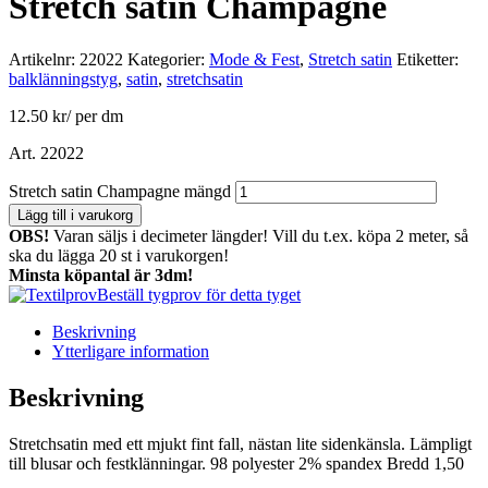
Stretch satin Champagne
Artikelnr:
22022
Kategorier:
Mode & Fest
,
Stretch satin
Etiketter:
balklänningstyg
,
satin
,
stretchsatin
12.50
kr
/ per dm
Art. 22022
Stretch satin Champagne mängd
Lägg till i varukorg
OBS!
Varan säljs i decimeter längder! Vill du t.ex. köpa 2 meter, så
ska du lägga 20 st i varukorgen!
Minsta köpantal är 3dm!
Beställ tygprov för detta tyget
Beskrivning
Ytterligare information
Beskrivning
Stretchsatin med ett mjukt fint fall, nästan lite sidenkänsla. Lämpligt
till blusar och festklänningar. 98 polyester 2% spandex Bredd 1,50