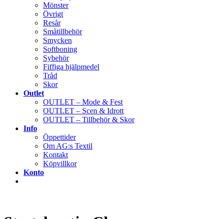
Mönster
Övrigt
Resår
Småtillbehör
Smycken
Softboning
Sybehör
Fiffiga hjälpmedel
Tråd
Skor
Outlet
OUTLET – Mode & Fest
OUTLET – Scen & Idrott
OUTLET – Tillbehör & Skor
Info
Öppettider
Om AG:s Textil
Kontakt
Köpvillkor
Konto