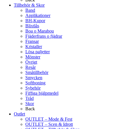
Tillbehör & Skor
Band
Applikationer
BH-Kupor
Blixtlås
Boa o Marabou
Fjäderfrans o fjädrar
Fransar
Kristaller
Lösa paljetter
Mönster
Övrigt
Resår
Småtillbehör
Smycken
Softboning
Sybehör
Fiffiga hjälpmedel
Tråd
Skor
Back
Outlet
OUTLET – Mode & Fest
OUTLET – Scen & Idrott