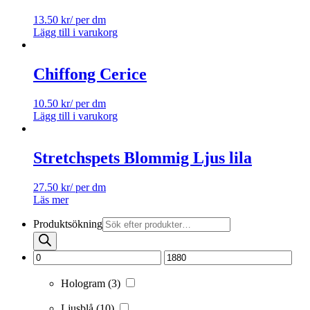
13.50
kr
/ per dm
Lägg till i varukorg
Chiffong Cerice
10.50
kr
/ per dm
Lägg till i varukorg
Stretchspets Blommig Ljus lila
27.50
kr
/ per dm
Läs mer
Produktsökning
Hologram
(3)
Ljusblå
(10)