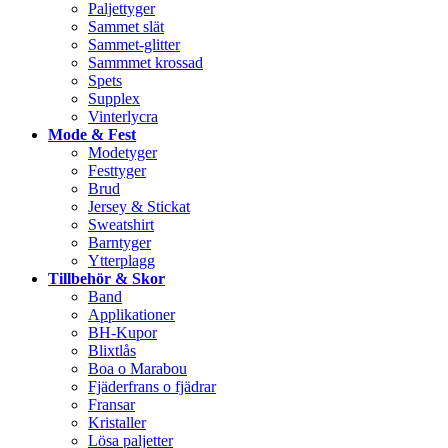
Paljettyger
Sammet slät
Sammet-glitter
Sammmet krossad
Spets
Supplex
Vinterlycra
Mode & Fest
Modetyger
Festtyger
Brud
Jersey & Stickat
Sweatshirt
Barntyger
Ytterplagg
Tillbehör & Skor
Band
Applikationer
BH-Kupor
Blixtlås
Boa o Marabou
Fjäderfrans o fjädrar
Fransar
Kristaller
Lösa paljetter