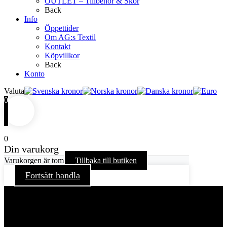
OUTLET – Tillbehör & Skor
Back
Info
Öppettider
Om AG:s Textil
Kontakt
Köpvillkor
Back
Konto
Valuta
0
0
Din varukorg
Varukorgen är tom
Tillbaka till butiken
Fortsätt handla
För att ge dig en bättre upplevelse och service använder vi