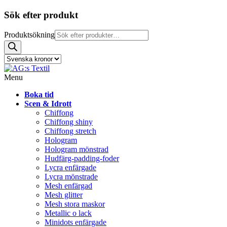
Sök efter produkt
Produktsökning
Menu
Boka tid
Scen & Idrott
Chiffong
Chiffong shiny
Chiffong stretch
Hologram
Hologram mönstrad
Hudfärg-padding-foder
Lycra enfärgade
Lycra mönstrade
Mesh enfärgad
Mesh glitter
Mesh stora maskor
Metallic o lack
Minidots enfärgade