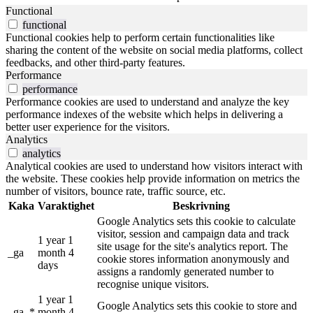
Functional
functional
Functional cookies help to perform certain functionalities like
sharing the content of the website on social media platforms, collect
feedbacks, and other third-party features.
Performance
performance
Performance cookies are used to understand and analyze the key
performance indexes of the website which helps in delivering a
better user experience for the visitors.
Analytics
analytics
Analytical cookies are used to understand how visitors interact with
the website. These cookies help provide information on metrics the
number of visitors, bounce rate, traffic source, etc.
Kaka
Varaktighet
Beskrivning
Google Analytics sets this cookie to calculate
visitor, session and campaign data and track
1 year 1
site usage for the site's analytics report. The
_ga
month 4
cookie stores information anonymously and
days
assigns a randomly generated number to
recognise unique visitors.
1 year 1
Google Analytics sets this cookie to store and
_ga_*
month 4