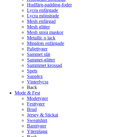
Hudfärg-padding-foder
Lycra enfärgade
Lycra mönstrade
Mesh enfärgad
Mesh glitter
Mesh stora maskor
Metallic o lack
Minidots enfärgade
Paljettyger
Sammet slät
Sammet-glitter
Sammmet krossad
Spets
Supplex
Vinterlycra
Back
Mode & Fest
Modetyger
Festtyger
Brud
Jersey & Stickat
Sweatshirt
Barntyger
Ytterplagg
Back