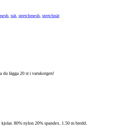
mesh
,
nät
,
stretchmesh
,
stretchnät
ka du lägga 20 st i varukorgen!
till kjolar. 80% nylon 20% spandex. 1.50 m bredd.