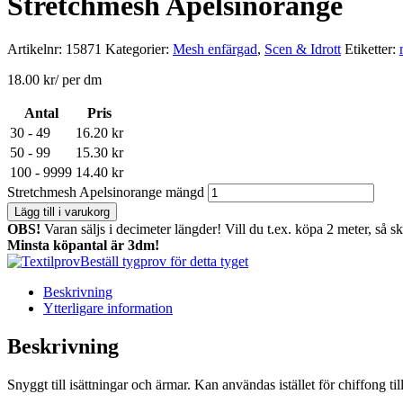
Stretchmesh Apelsinorange
Artikelnr:
15871
Kategorier:
Mesh enfärgad
,
Scen & Idrott
Etiketter:
18.00
kr
/ per dm
Antal
Pris
30 - 49
16.20
kr
50 - 99
15.30
kr
100 - 9999
14.40
kr
Stretchmesh Apelsinorange mängd
Lägg till i varukorg
OBS!
Varan säljs i decimeter längder! Vill du t.ex. köpa 2 meter, så s
Minsta köpantal är 3dm!
Beställ tygprov för detta tyget
Beskrivning
Ytterligare information
Beskrivning
Snyggt till isättningar och ärmar. Kan användas istället för chiffong 