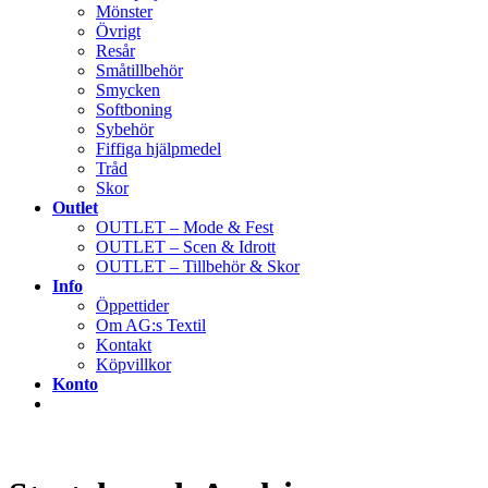
Mönster
Övrigt
Resår
Småtillbehör
Smycken
Softboning
Sybehör
Fiffiga hjälpmedel
Tråd
Skor
Outlet
OUTLET – Mode & Fest
OUTLET – Scen & Idrott
OUTLET – Tillbehör & Skor
Info
Öppettider
Om AG:s Textil
Kontakt
Köpvillkor
Konto