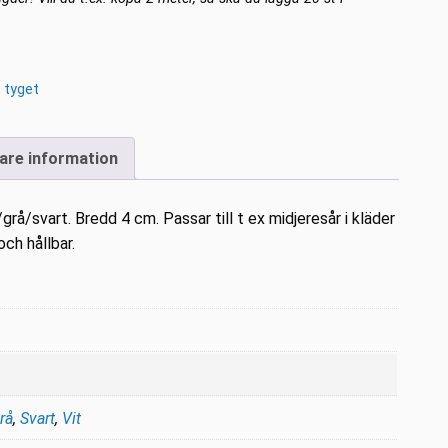
 tyget
gare information
rå/svart. Bredd 4 cm. Passar till t ex midjeresår i kläder
ch hållbar.
rå
,
Svart
,
Vit