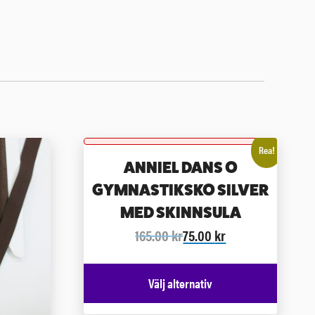
Rea!
ANNIEL DANS O
GYMNASTIKSKO SILVER
MED SKINNSULA
165.00
kr
75.00
kr
Välj alternativ