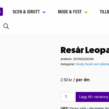
D
SCEN & IDROTT
MODE & FEST
TILL
Resår Leopa
Artikelnr:
207002650240
Kategorier:
Resår
,
Resår som dekora
/ per dm
2.50
kr
Resår
Lägg till i varukorg
Leopard
Vit/grå/svart
OBS!
Varan säljs i decimeter län