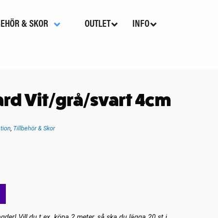
BEHÖR & SKOR
OUTLET
INFO
rd Vit/grå/svart 4cm
tion
,
Tillbehör & Skor
gder! Vill du t.ex. köpa 2 meter, så ska du lägga 20 st i