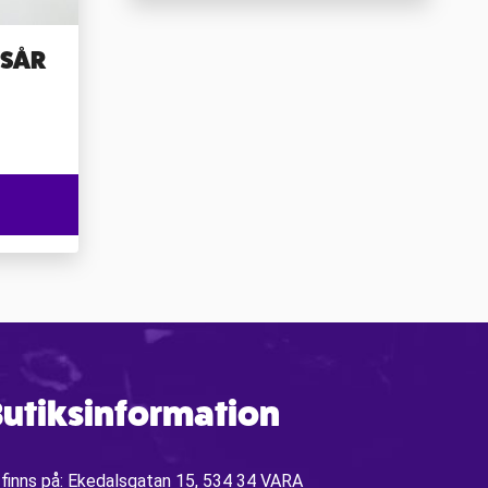
ESÅR
utiksinformation
 finns på: Ekedalsgatan 15, 534 34 VARA