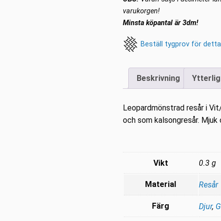
4cm
varukorgen!
mängd
Minsta köpantal är 3dm!
Beställ tygprov för detta
Beskrivning
Ytterli
Leopardmönstrad resår i Vit/g
och som kalsongresår. Mjuk o
Vikt
0.3 g
Material
Resår
Färg
Djur
,
G