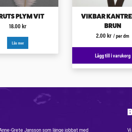
RUTS PLYM VIT
VIKBAR KANTR
18.00
kr
BRUN
2.00
kr
/ per dm
Läs mer
Lägg till i varukorg
B
v Anne-Grete Jansson som länge jobbat med
Vi