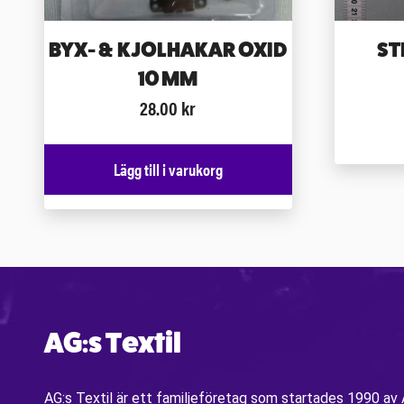
BYX- & KJOLHAKAR OXID
ST
10 MM
28.00
kr
Lägg till i varukorg
AG:s Textil
AG:s Textil är ett familjeföretag som startades 1990 a