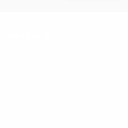
AG:s Textil
AG:s Textil är ett familjeföretag som startades 1990 av
Anne-Grete Jansson som länge jobbat med tyger,
mönsterkonstruktion och sömnad, så nu finns 40 års
erfarenhet som vi gärna delar med oss av till våra kunder
för bästa möjliga service.
Vi direktimporterar tyger och tillbehör från Europa, Asien
och USA. Vår målsättning är att vara ”upp to date” med
modet och se till att ha riktigt fräscha tyger i butiken och
på hemsidan. Vi har tyger och tillbehör av högsta kvalitet