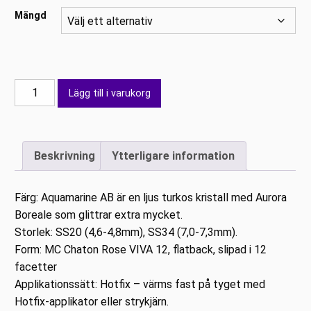
Mängd
PRECIOSA
Lägg till i varukorg
Aquamarine
AB
HotFix
Beskrivning
Ytterligare information
mängd
Färg: Aquamarine AB är en ljus turkos kristall med Aurora
Boreale som glittrar extra mycket.
Storlek: SS20 (4,6-4,8mm), SS34 (7,0-7,3mm).
Form: MC Chaton Rose VIVA 12, flatback, slipad i 12
facetter
Applikationssätt: Hotfix – värms fast på tyget med
Hotfix-applikator eller strykjärn.