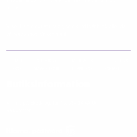
till scen, show, idrott, brud, bal, fest, mode, barn och
mjukis.
Vi ser fram emot att ha dig som kund i vår butik eller via
vår webb shop. Välkommen!
START
SCEN & IDROTT
MODE & FEST
TILLBEHÖR &
SKOR
OM AG:S TEXTIL
KÖPVILLKOR
KONTAKT
Butiksinformation
Vi finns på: Ekedalsgatan 15, 534 34 VARA
Välkommen!