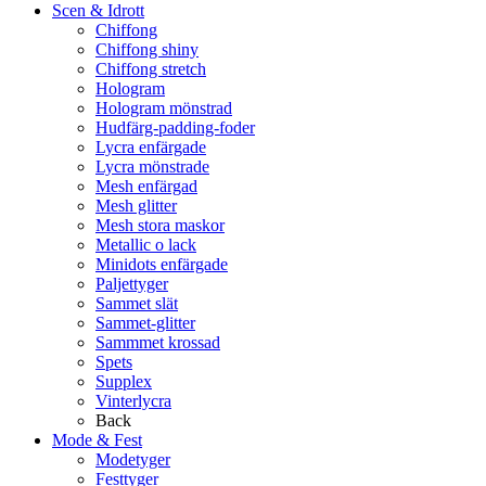
Scen & Idrott
Chiffong
Chiffong shiny
Chiffong stretch
Hologram
Hologram mönstrad
Hudfärg-padding-foder
Lycra enfärgade
Lycra mönstrade
Mesh enfärgad
Mesh glitter
Mesh stora maskor
Metallic o lack
Minidots enfärgade
Paljettyger
Sammet slät
Sammet-glitter
Sammmet krossad
Spets
Supplex
Vinterlycra
Back
Mode & Fest
Modetyger
Festtyger