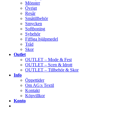
Mönster
Övrigt
Resår
Småtillbehör
Smycken
Softboning
Sybehör
Fiffiga hjälpmedel
Tråd
Skor
Outlet
OUTLET – Mode & Fest
OUTLET – Scen & Idrott
OUTLET – Tillbehör & Skor
Info
Öppettider
Om AG:s Textil
Kontakt
Köpvillkor
Konto