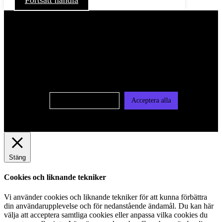
Fortsätt handla
För att ge dig en bättre upplevelse och service använder vi
oss av cookies på denna sajt. Cookies kan komma att
användas för personlig och icke personlig annonsering. Läs
vår integritetspolicy
Cookie-inställningar
Acceptera alla
Stäng
Cookies och liknande tekniker
Vi använder cookies och liknande tekniker för att kunna förbättra
din användarupplevelse och för nedanstående ändamål. Du kan här
välja att acceptera samtliga cookies eller anpassa vilka cookies du