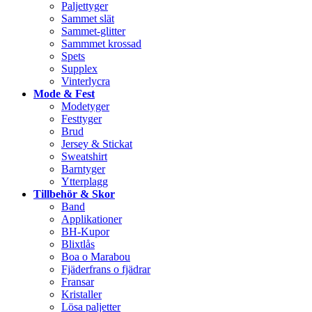
Paljettyger
Sammet slät
Sammet-glitter
Sammmet krossad
Spets
Supplex
Vinterlycra
Mode & Fest
Modetyger
Festtyger
Brud
Jersey & Stickat
Sweatshirt
Barntyger
Ytterplagg
Tillbehör & Skor
Band
Applikationer
BH-Kupor
Blixtlås
Boa o Marabou
Fjäderfrans o fjädrar
Fransar
Kristaller
Lösa paljetter