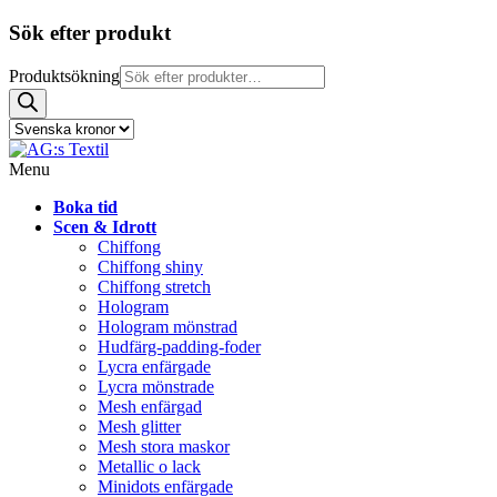
Sök efter produkt
Produktsökning
Menu
Boka tid
Scen & Idrott
Chiffong
Chiffong shiny
Chiffong stretch
Hologram
Hologram mönstrad
Hudfärg-padding-foder
Lycra enfärgade
Lycra mönstrade
Mesh enfärgad
Mesh glitter
Mesh stora maskor
Metallic o lack
Minidots enfärgade