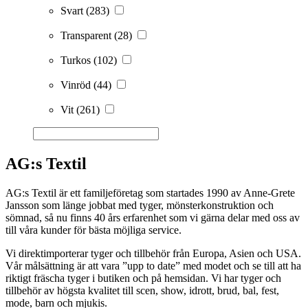
Svart
(283)
Transparent
(28)
Turkos
(102)
Vinröd
(44)
Vit
(261)
AG:s Textil
AG:s Textil är ett familjeföretag som startades 1990 av Anne-Grete
Jansson som länge jobbat med tyger, mönsterkonstruktion och
sömnad, så nu finns 40 års erfarenhet som vi gärna delar med oss av
till våra kunder för bästa möjliga service.
Vi direktimporterar tyger och tillbehör från Europa, Asien och USA.
Vår målsättning är att vara ”upp to date” med modet och se till att ha
riktigt fräscha tyger i butiken och på hemsidan. Vi har tyger och
tillbehör av högsta kvalitet till scen, show, idrott, brud, bal, fest,
mode, barn och mjukis.