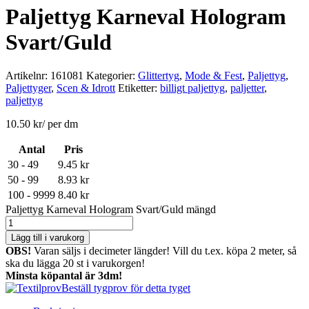
Paljettyg Karneval Hologram
Svart/Guld
Artikelnr:
161081
Kategorier:
Glittertyg
,
Mode & Fest
,
Paljettyg
,
Paljettyger
,
Scen & Idrott
Etiketter:
billigt paljettyg
,
paljetter
,
paljettyg
10.50
kr
/ per dm
Antal
Pris
30 - 49
9.45
kr
50 - 99
8.93
kr
100 - 9999
8.40
kr
Paljettyg Karneval Hologram Svart/Guld mängd
Lägg till i varukorg
OBS!
Varan säljs i decimeter längder! Vill du t.ex. köpa 2 meter, så
ska du lägga 20 st i varukorgen!
Minsta köpantal är 3dm!
Beställ tygprov för detta tyget