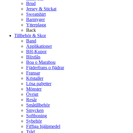
Brud
Jersey & Stickat
Sweatshirt
Barntyger
Ytterplagg
Back
Tillbehör & Skor
Band
Applikationer
BH-Kupor
Blixtlås
Boa o Marabou
Fjäderfrans o fjädrar
Fransar
Kristaller
Lösa paljetter
Mönster
Övrigt
Resår
Småtillbehör
Smycken
Softboning
Sybehör
Fiffiga hjälpmedel
Tråd