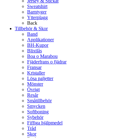
Jersey & Stickat
Sweatshirt
Barntyger
Ytterplagg
Back
Tillbehör & Skor
Band
Applikationer
BH-Kupor
Blixtlås
Boa o Marabou
Fjäderfrans o fjädrar
Fransar
Kristaller
Lösa paljetter
Mönster
Övrigt
Resår
Småtillbehör
Smycken
Softboning
Sybehör
Fiffiga hjälpmedel
Tråd
Skor