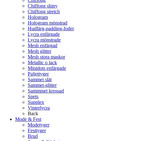
Chiffong
Chiffong shiny
Chiffong stretch
Hologram
Hologram mönstrad
Hudfärg-padding-foder
Lycra enfärgade
Lycra mönstrade
Mesh enfärgad
Mesh glitter
Mesh stora maskor
Metallic o lack
Minidots enfärgade
Paljettyger
Sammet slät
Sammet-glitter
Sammmet krossad
Spets
Supplex
Vinterlycra
Back
Mode & Fest
Modetyger
Festtyger
Brud