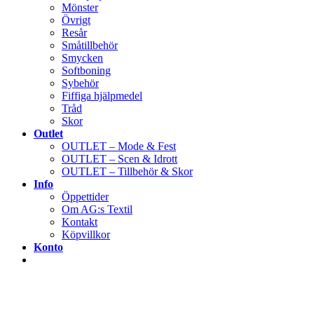
Mönster
Övrigt
Resår
Småtillbehör
Smycken
Softboning
Sybehör
Fiffiga hjälpmedel
Tråd
Skor
Outlet
OUTLET – Mode & Fest
OUTLET – Scen & Idrott
OUTLET – Tillbehör & Skor
Info
Öppettider
Om AG:s Textil
Kontakt
Köpvillkor
Konto