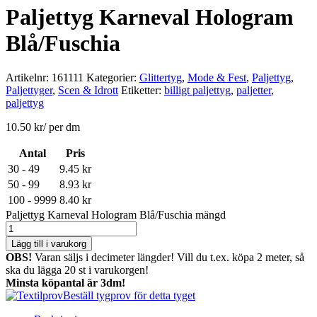
Paljettyg Karneval Hologram
Blå/Fuschia
Artikelnr:
161111
Kategorier:
Glittertyg
,
Mode & Fest
,
Paljettyg
,
Paljettyger
,
Scen & Idrott
Etiketter:
billigt paljettyg
,
paljetter
,
paljettyg
10.50
kr
/ per dm
Antal
Pris
30 - 49
9.45
kr
50 - 99
8.93
kr
100 - 9999
8.40
kr
Paljettyg Karneval Hologram Blå/Fuschia mängd
Lägg till i varukorg
OBS!
Varan säljs i decimeter längder! Vill du t.ex. köpa 2 meter, så
ska du lägga 20 st i varukorgen!
Minsta köpantal är 3dm!
Beställ tygprov för detta tyget