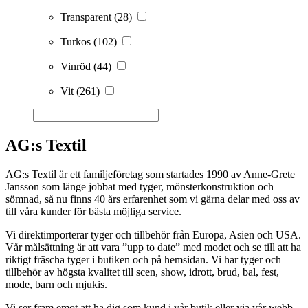
Transparent
(28)
Turkos
(102)
Vinröd
(44)
Vit
(261)
AG:s Textil
AG:s Textil är ett familjeföretag som startades 1990 av Anne-Grete
Jansson som länge jobbat med tyger, mönsterkonstruktion och
sömnad, så nu finns 40 års erfarenhet som vi gärna delar med oss av
till våra kunder för bästa möjliga service.
Vi direktimporterar tyger och tillbehör från Europa, Asien och USA.
Vår målsättning är att vara ”upp to date” med modet och se till att ha
riktigt fräscha tyger i butiken och på hemsidan. Vi har tyger och
tillbehör av högsta kvalitet till scen, show, idrott, brud, bal, fest,
mode, barn och mjukis.
Vi ser fram emot att ha dig som kund i vår butik eller via vår webb