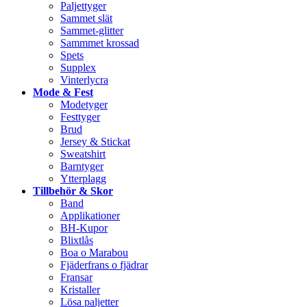
Paljettyger
Sammet slät
Sammet-glitter
Sammmet krossad
Spets
Supplex
Vinterlycra
Mode & Fest
Modetyger
Festtyger
Brud
Jersey & Stickat
Sweatshirt
Barntyger
Ytterplagg
Tillbehör & Skor
Band
Applikationer
BH-Kupor
Blixtlås
Boa o Marabou
Fjäderfrans o fjädrar
Fransar
Kristaller
Lösa paljetter