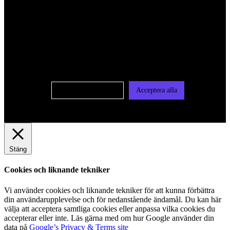
För att ge dig en bättre upplevelse och service använder vi
oss av cookies på denna sajt. Cookies kan komma att
användas för personlig och icke personlig annonsering. Läs
vår integritetspolicy
Cookie-inställningar
Acceptera alla
Stäng
Cookies och liknande tekniker
Vi använder cookies och liknande tekniker för att kunna förbättra
din användarupplevelse och för nedanstående ändamål. Du kan här
välja att acceptera samtliga cookies eller anpassa vilka cookies du
accepterar eller inte. Läs gärna med om hur Google använder din
data på
Google’s Privacy & Terms site