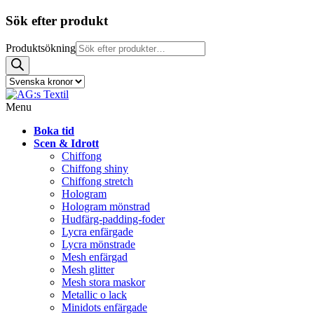
Sök efter produkt
Produktsökning
Menu
Boka tid
Scen & Idrott
Chiffong
Chiffong shiny
Chiffong stretch
Hologram
Hologram mönstrad
Hudfärg-padding-foder
Lycra enfärgade
Lycra mönstrade
Mesh enfärgad
Mesh glitter
Mesh stora maskor
Metallic o lack
Minidots enfärgade