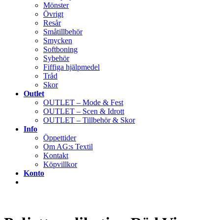
Mönster
Övrigt
Resår
Småtillbehör
Smycken
Softboning
Sybehör
Fiffiga hjälpmedel
Tråd
Skor
Outlet
OUTLET – Mode & Fest
OUTLET – Scen & Idrott
OUTLET – Tillbehör & Skor
Info
Öppettider
Om AG:s Textil
Kontakt
Köpvillkor
Konto