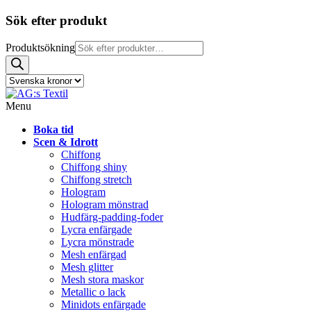
Sök efter produkt
Produktsökning
Menu
Boka tid
Scen & Idrott
Chiffong
Chiffong shiny
Chiffong stretch
Hologram
Hologram mönstrad
Hudfärg-padding-foder
Lycra enfärgade
Lycra mönstrade
Mesh enfärgad
Mesh glitter
Mesh stora maskor
Metallic o lack
Minidots enfärgade