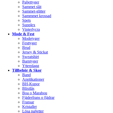
Paljettyger
Sammet slät
Sammet-glitter
Sammmet krossad
Spets
Supplex
Vinterlycra
Mode & Fest
Modetyger
Festtyger
Brud
Jersey & Stickat
Sweatshirt
Barntyger
Ytterplagg
Tillbehör & Skor
Band
Applikationer
BH-Kupor
Blixtlås
Boa o Marabou
Fjäderfrans o fjädrar
Fransar
Kristaller
Lösa paljetter