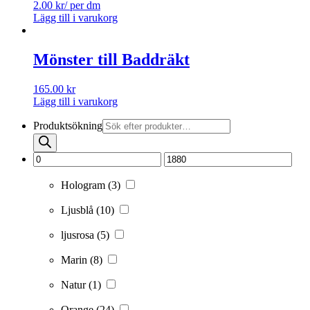
2.00
kr
/ per dm
Lägg till i varukorg
Mönster till Baddräkt
165.00
kr
Lägg till i varukorg
Produktsökning
Hologram
(3)
Ljusblå
(10)
ljusrosa
(5)
Marin
(8)
Natur
(1)
Orange
(24)