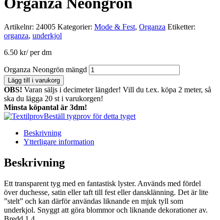
Organza Neongrön
Artikelnr:
24005
Kategorier:
Mode & Fest
,
Organza
Etiketter:
organza
,
underkjol
6.50
kr
/ per dm
Organza Neongrön mängd
Lägg till i varukorg
OBS!
Varan säljs i decimeter längder! Vill du t.ex. köpa 2 meter, så
ska du lägga 20 st i varukorgen!
Minsta köpantal är 3dm!
Beställ tygprov för detta tyget
Beskrivning
Ytterligare information
Beskrivning
Ett transparent tyg med en fantastisk lyster. Används med fördel
över duchesse, satin eller taft till fest eller dansklänning. Det är lite
”stelt” och kan därför användas liknande en mjuk tyll som
underkjol. Snyggt att göra blommor och liknande dekorationer av.
Bredd 1,4