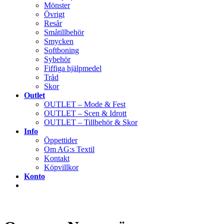
Mönster
Övrigt
Resår
Småtillbehör
Smycken
Softboning
Sybehör
Fiffiga hjälpmedel
Tråd
Skor
Outlet
OUTLET – Mode & Fest
OUTLET – Scen & Idrott
OUTLET – Tillbehör & Skor
Info
Öppettider
Om AG:s Textil
Kontakt
Köpvillkor
Konto