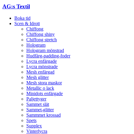
AG:s Textil
Boka tid
Scen & Idrott
Chiffong
Chiffong shiny
Chiffong stretch
Hologram
Hologram mönstrad
Hudfärg-padding-foder
Lycra enfärgade
Lycra mönstrade
Mesh enfärgad
Mesh glitter
Mesh stora maskor
Metallic o lack
Minidots enfärgade
Paljettyger
Sammet slät
Sammet-glitter
Sammmet krossad
Spets
Supplex
Vinterlycra