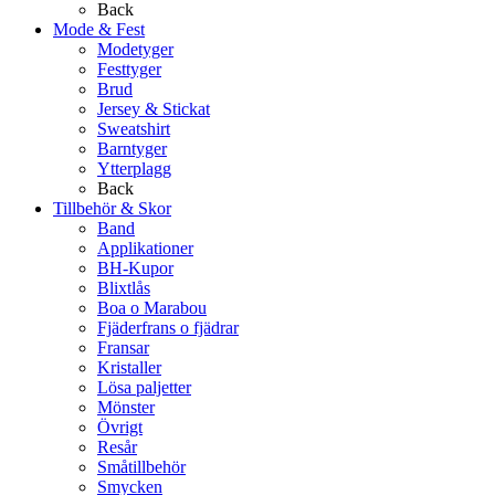
Back
Mode & Fest
Modetyger
Festtyger
Brud
Jersey & Stickat
Sweatshirt
Barntyger
Ytterplagg
Back
Tillbehör & Skor
Band
Applikationer
BH-Kupor
Blixtlås
Boa o Marabou
Fjäderfrans o fjädrar
Fransar
Kristaller
Lösa paljetter
Mönster
Övrigt
Resår
Småtillbehör
Smycken