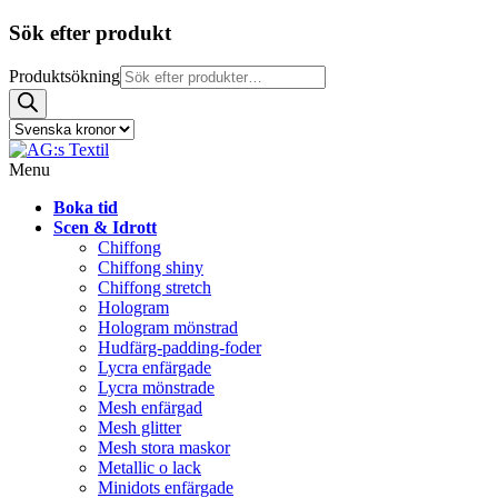
Sök efter produkt
Produktsökning
Menu
Boka tid
Scen & Idrott
Chiffong
Chiffong shiny
Chiffong stretch
Hologram
Hologram mönstrad
Hudfärg-padding-foder
Lycra enfärgade
Lycra mönstrade
Mesh enfärgad
Mesh glitter
Mesh stora maskor
Metallic o lack
Minidots enfärgade