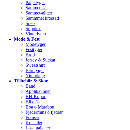
Paljettyger
Sammet slät
Sammet-glitter
Sammmet krossad
Spets
Supplex
Vinterlycra
Mode & Fest
Modetyger
Festtyger
Brud
Jersey & Stickat
Sweatshirt
Barntyger
Ytterplagg
Tillbehör & Skor
Band
Applikationer
BH-Kupor
Blixtlås
Boa o Marabou
Fjäderfrans o fjädrar
Fransar
Kristaller
Lösa paljetter