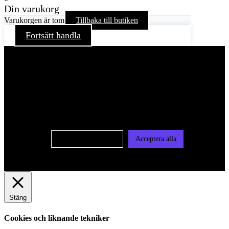
Din varukorg
Varukorgen är tom
Tillbaka till butiken
Fortsätt handla
För att ge dig en bättre upplevelse och service använder vi
oss av cookies på denna sajt. Cookies kan komma att
användas för personlig och icke personlig annonsering. Läs
vår integritetspolicy
Cookie-inställningar
Acceptera alla
Stäng
Cookies och liknande tekniker