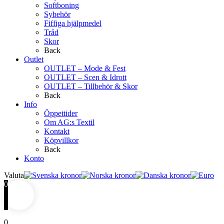
Softboning
Sybehör
Fiffiga hjälpmedel
Tråd
Skor
Back
Outlet
OUTLET – Mode & Fest
OUTLET – Scen & Idrott
OUTLET – Tillbehör & Skor
Back
Info
Öppettider
Om AG:s Textil
Kontakt
Köpvillkor
Back
Konto
Valuta
0
0