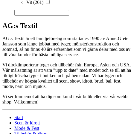
Vit
(261)
AG:s Textil
AG:s Textil är ett familjeföretag som startades 1990 av Anne-Grete
Jansson som länge jobbat med tyger, mönsterkonstruktion och
sömnad, så nu finns 40 års erfarenhet som vi gärna delar med oss av
till våra kunder för bästa möjliga service.
Vi direktimporterar tyger och tillbehör från Europa, Asien och USA.
Vår målsättning är att vara ”upp to date” med modet och se till att ha
riktigt fräscha tyger i butiken och på hemsidan. Vi har tyger och
tillbehör av högsta kvalitet till scen, show, idrott, brud, bal, fest,
mode, barn och mjukis.
Vi ser fram emot att ha dig som kund i vår butik eller via vår webb
shop. Välkommen!
Start
Scen & Idrott
Mode & Fest
Tillbehör & Skor