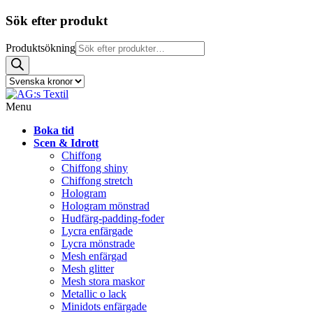
Sök efter produkt
Produktsökning
Menu
Boka tid
Scen & Idrott
Chiffong
Chiffong shiny
Chiffong stretch
Hologram
Hologram mönstrad
Hudfärg-padding-foder
Lycra enfärgade
Lycra mönstrade
Mesh enfärgad
Mesh glitter
Mesh stora maskor
Metallic o lack
Minidots enfärgade