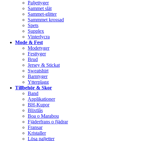
Paljettyger
Sammet slät
Sammet-glitter
Sammmet krossad
Spets
Supplex
Vinterlycra
Mode & Fest
Modetyger
Festtyger
Brud
Jersey & Stickat
Sweatshirt
Barntyger
Ytterplagg
Tillbehör & Skor
Band
Applikationer
BH-Kupor
Blixtlås
Boa o Marabou
Fjäderfrans o fjädrar
Fransar
Kristaller
Lösa paljetter