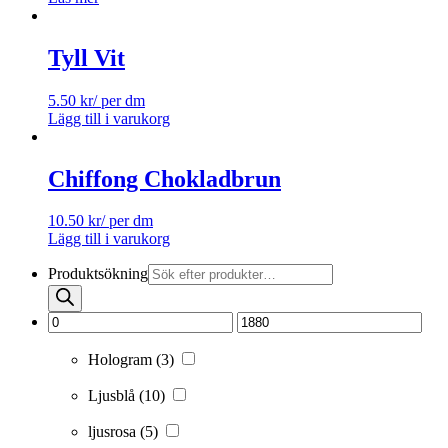
Tyll Vit
5.50
kr
/ per dm
Lägg till i varukorg
Chiffong Chokladbrun
10.50
kr
/ per dm
Lägg till i varukorg
Produktsökning
Hologram
(3)
Ljusblå
(10)
ljusrosa
(5)