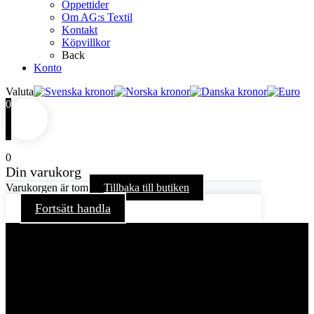
Öppettider
Om AG:s Textil
Kontakt
Köpvillkor
Back
Konto
Valuta
0
0
Din varukorg
Varukorgen är tom
Tillbaka till butiken
Fortsätt handla
För att ge dig en bättre upplevelse och service använder vi
oss av cookies på denna sajt. Cookies kan komma att
användas för personlig och icke personlig annonsering. Läs