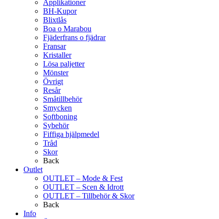
Applikationer
BH-Kupor
Blixtlås
Boa o Marabou
Fjäderfrans o fjädrar
Fransar
Kristaller
Lösa paljetter
Mönster
Övrigt
Resår
Småtillbehör
Smycken
Softboning
Sybehör
Fiffiga hjälpmedel
Tråd
Skor
Back
Outlet
OUTLET – Mode & Fest
OUTLET – Scen & Idrott
OUTLET – Tillbehör & Skor
Back
Info