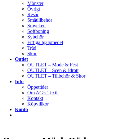
Mönster
Övrigt
Resår
Småtillbehör
Smycken
Softboning
Sybehör
Fiffiga hjälpmedel
Tråd
Skor
Outlet
OUTLET – Mode & Fest
OUTLET – Scen & Idrott
OUTLET – Tillbehör & Skor
Info
Öppettider
Om AG:s Textil
Kontakt
Köpvillkor
Konto