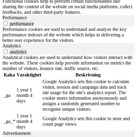
Functional cookies help to perform certain functionalities like
sharing the content of the website on social media platforms, collect
feedbacks, and other third-party features.
Performance
performance
Performance cookies are used to understand and analyze the key
performance indexes of the website which helps in delivering a
better user experience for the visitors.
Analytics
analytics
Analytical cookies are used to understand how visitors interact with
the website. These cookies help provide information on metrics the
number of visitors, bounce rate, traffic source, etc.
Kaka
Varaktighet
Beskrivning
Google Analytics sets this cookie to calculate
visitor, session and campaign data and track
1 year 1
site usage for the site's analytics report. The
_ga
month 4
cookie stores information anonymously and
days
assigns a randomly generated number to
recognise unique visitors.
1 year 1
Google Analytics sets this cookie to store and
_ga_*
month 4
count page views.
days
Advertisement