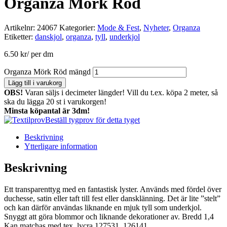
Organza Mörk Röd
Artikelnr:
24067
Kategorier:
Mode & Fest
,
Nyheter
,
Organza
Etiketter:
danskjol
,
organza
,
tyll
,
underkjol
6.50
kr
/ per dm
Organza Mörk Röd mängd
Lägg till i varukorg
OBS!
Varan säljs i decimeter längder! Vill du t.ex. köpa 2 meter, så
ska du lägga 20 st i varukorgen!
Minsta köpantal är 3dm!
Beställ tygprov för detta tyget
Beskrivning
Ytterligare information
Beskrivning
Ett transparenttyg med en fantastisk lyster. Används med fördel över
duchesse, satin eller taft till fest eller dansklänning. Det är lite ”stelt”
och kan därför användas liknande en mjuk tyll som underkjol.
Snyggt att göra blommor och liknande dekorationer av. Bredd 1,4
Kan matchas med tex lycra 127531, 126141.