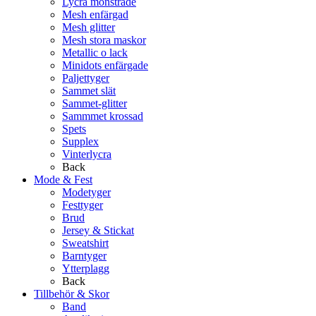
Lycra mönstrade
Mesh enfärgad
Mesh glitter
Mesh stora maskor
Metallic o lack
Minidots enfärgade
Paljettyger
Sammet slät
Sammet-glitter
Sammmet krossad
Spets
Supplex
Vinterlycra
Back
Mode & Fest
Modetyger
Festtyger
Brud
Jersey & Stickat
Sweatshirt
Barntyger
Ytterplagg
Back
Tillbehör & Skor
Band