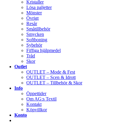
Kristaller
Lösa paljetter
Mönster
Övrigt
Resår
Småtillbehör
Smycken
Softboning
Sybehör
Fiffiga hjälpmedel
Tråd
Skor
Outlet
OUTLET – Mode & Fest
OUTLET – Scen & Idrott
OUTLET – Tillbehör & Skor
Info
Öppettider
Om AG:s Textil
Kontakt
Köpvillkor
Konto