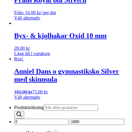
Frans Royal blå Stretch
Från:
16.00
kr
/ per dm
Välj alternativ
Byx- & kjolhakar Oxid 10 mm
28.00
kr
Lägg till i varukorg
Rea!
Anniel Dans o gymnastiksko Silver
med skinnsula
165.00
kr
75.00
kr
Välj alternativ
Produktsökning