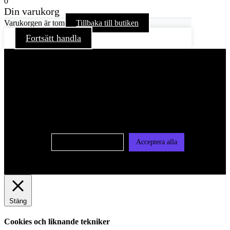
0
Din varukorg
Varukorgen är tom
Tillbaka till butiken
Fortsätt handla
För att ge dig en bättre upplevelse och service använder vi
oss av cookies på denna sajt. Cookies kan komma att
användas för personlig och icke personlig annonsering. Läs
vår integritetspolicy
Cookie-inställningar
Acceptera alla
Stäng
Cookies och liknande tekniker