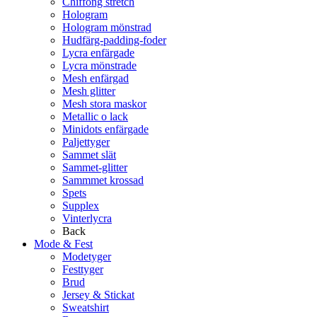
Chiffong stretch
Hologram
Hologram mönstrad
Hudfärg-padding-foder
Lycra enfärgade
Lycra mönstrade
Mesh enfärgad
Mesh glitter
Mesh stora maskor
Metallic o lack
Minidots enfärgade
Paljettyger
Sammet slät
Sammet-glitter
Sammmet krossad
Spets
Supplex
Vinterlycra
Back
Mode & Fest
Modetyger
Festtyger
Brud
Jersey & Stickat
Sweatshirt