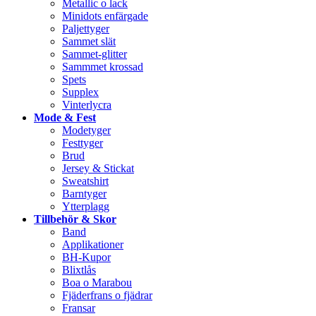
Metallic o lack
Minidots enfärgade
Paljettyger
Sammet slät
Sammet-glitter
Sammmet krossad
Spets
Supplex
Vinterlycra
Mode & Fest
Modetyger
Festtyger
Brud
Jersey & Stickat
Sweatshirt
Barntyger
Ytterplagg
Tillbehör & Skor
Band
Applikationer
BH-Kupor
Blixtlås
Boa o Marabou
Fjäderfrans o fjädrar
Fransar