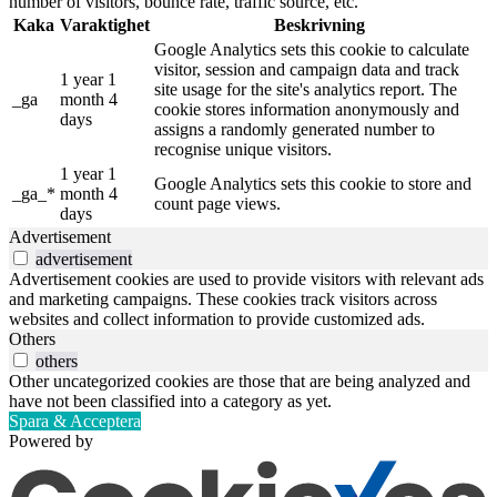
number of visitors, bounce rate, traffic source, etc.
Kaka
Varaktighet
Beskrivning
Google Analytics sets this cookie to calculate
visitor, session and campaign data and track
1 year 1
site usage for the site's analytics report. The
_ga
month 4
cookie stores information anonymously and
days
assigns a randomly generated number to
recognise unique visitors.
1 year 1
Google Analytics sets this cookie to store and
_ga_*
month 4
count page views.
days
Advertisement
advertisement
Advertisement cookies are used to provide visitors with relevant ads
and marketing campaigns. These cookies track visitors across
websites and collect information to provide customized ads.
Others
others
Other uncategorized cookies are those that are being analyzed and
have not been classified into a category as yet.
Spara & Acceptera
Powered by