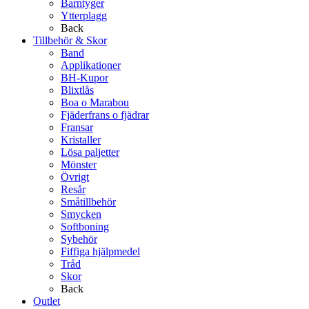
Barntyger
Ytterplagg
Back
Tillbehör & Skor
Band
Applikationer
BH-Kupor
Blixtlås
Boa o Marabou
Fjäderfrans o fjädrar
Fransar
Kristaller
Lösa paljetter
Mönster
Övrigt
Resår
Småtillbehör
Smycken
Softboning
Sybehör
Fiffiga hjälpmedel
Tråd
Skor
Back
Outlet