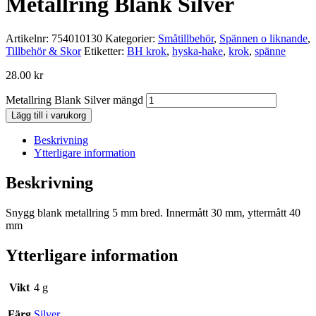
Metallring Blank Silver
Artikelnr:
754010130
Kategorier:
Småtillbehör
,
Spännen o liknande
,
Tillbehör & Skor
Etiketter:
BH krok
,
hyska-hake
,
krok
,
spänne
28.00
kr
Metallring Blank Silver mängd
Lägg till i varukorg
Beskrivning
Ytterligare information
Beskrivning
Snygg blank metallring 5 mm bred. Innermått 30 mm, yttermått 40
mm
Ytterligare information
Vikt
4 g
Färg
Silver