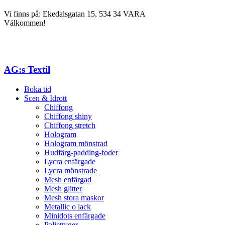
Vi finns på: Ekedalsgatan 15, 534 34 VARA
Välkommen!
AG:s Textil
Boka tid
Scen & Idrott
Chiffong
Chiffong shiny
Chiffong stretch
Hologram
Hologram mönstrad
Hudfärg-padding-foder
Lycra enfärgade
Lycra mönstrade
Mesh enfärgad
Mesh glitter
Mesh stora maskor
Metallic o lack
Minidots enfärgade
Paljettyger