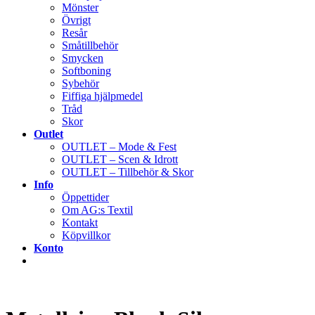
Mönster
Övrigt
Resår
Småtillbehör
Smycken
Softboning
Sybehör
Fiffiga hjälpmedel
Tråd
Skor
Outlet
OUTLET – Mode & Fest
OUTLET – Scen & Idrott
OUTLET – Tillbehör & Skor
Info
Öppettider
Om AG:s Textil
Kontakt
Köpvillkor
Konto