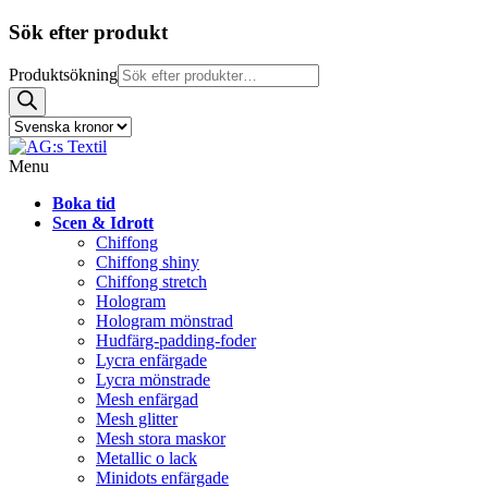
Sök efter produkt
Produktsökning
Menu
Boka tid
Scen & Idrott
Chiffong
Chiffong shiny
Chiffong stretch
Hologram
Hologram mönstrad
Hudfärg-padding-foder
Lycra enfärgade
Lycra mönstrade
Mesh enfärgad
Mesh glitter
Mesh stora maskor
Metallic o lack
Minidots enfärgade