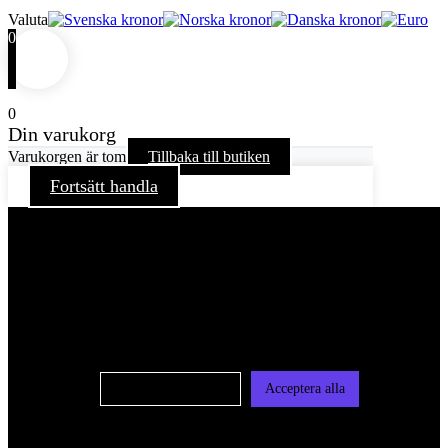
Valuta
0
0
Din varukorg
Varukorgen är tom
Tillbaka till butiken
Fortsätt handla
För att ge dig en bättre upplevelse och service använder vi
oss av cookies på denna sajt. Cookies kan komma att
användas för personlig och icke personlig annonsering. Läs
vår integritetspolicy
Cookie-inställningar
Acceptera alla