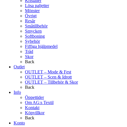
Kristaller
Lösa paljetter
Mönster
Övrigt
Resår
Småtillbehör
Smycken
Softboning
Sybehör
Fiffiga hjälpmedel
Tråd
Skor
Back
Outlet
OUTLET – Mode & Fest
OUTLET – Scen & Idrott
OUTLET – Tillbehör & Skor
Back
Info
Öppettider
Om AG:s Textil
Kontakt
Köpvillkor
Back
Konto