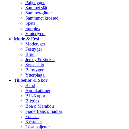
Paljettyger
Sammet slät
Sammet-glitter
Sammmet krossad
Spets
Supplex
Vinterlycra
Mode & Fest
Modetyger
Festtyger
Brud
Jersey & Stickat
Sweatshirt
Barntyger
Ytterplagg
Tillbehör & Skor
Band
Applikationer
BH-Kupor
Blixtlås
Boa o Marabou
Fjäderfrans o fjädrar
Fransar
Kristaller
Lösa paljetter