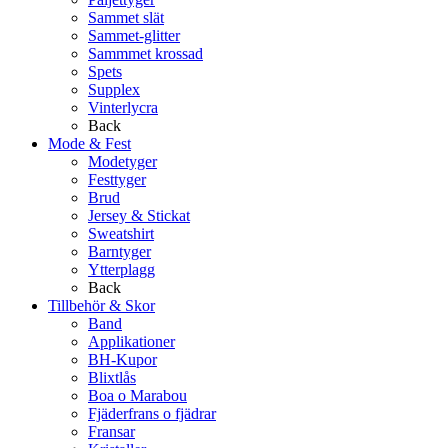
Sammet slät
Sammet-glitter
Sammmet krossad
Spets
Supplex
Vinterlycra
Back
Mode & Fest
Modetyger
Festtyger
Brud
Jersey & Stickat
Sweatshirt
Barntyger
Ytterplagg
Back
Tillbehör & Skor
Band
Applikationer
BH-Kupor
Blixtlås
Boa o Marabou
Fjäderfrans o fjädrar
Fransar