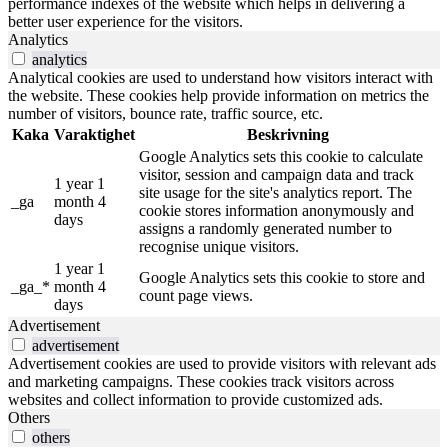
performance indexes of the website which helps in delivering a
better user experience for the visitors.
Analytics
analytics
Analytical cookies are used to understand how visitors interact with
the website. These cookies help provide information on metrics the
number of visitors, bounce rate, traffic source, etc.
Kaka
Varaktighet
Beskrivning
Google Analytics sets this cookie to calculate
visitor, session and campaign data and track
1 year 1
site usage for the site's analytics report. The
_ga
month 4
cookie stores information anonymously and
days
assigns a randomly generated number to
recognise unique visitors.
1 year 1
Google Analytics sets this cookie to store and
_ga_*
month 4
count page views.
days
Advertisement
advertisement
Advertisement cookies are used to provide visitors with relevant ads
and marketing campaigns. These cookies track visitors across
websites and collect information to provide customized ads.
Others
others