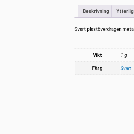
mängd
Beskrivning
Ytterli
Svart plastöverdragen metal
Vikt
1 g
Färg
Svart