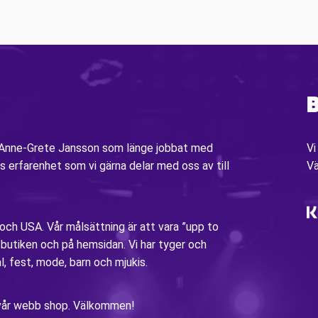
B
v Anne-Grete Jansson som länge jobbat med
Vi
s erfarenhet som vi gärna delar med oss av till
V
 och USA. Vår målsättning är att vara ”upp to
i butiken och på hemsidan. Vi har tyger och
al, fest, mode, barn och mjukis.
ia vår webb shop. Välkommen!