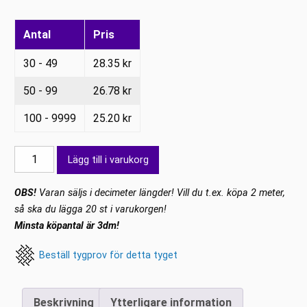
Antal
Pris
30 - 49
28.35
kr
50 - 99
26.78
kr
100 - 9999
25.20
kr
Lycra
Lägg till i varukorg
minidots
Cyklamen
OBS!
Varan säljs i decimeter längder! Vill du t.ex. köpa 2 meter,
Starlet
så ska du lägga 20 st i varukorgen!
mängd
Minsta köpantal är 3dm!
Beställ tygprov för detta tyget
Beskrivning
Ytterligare information