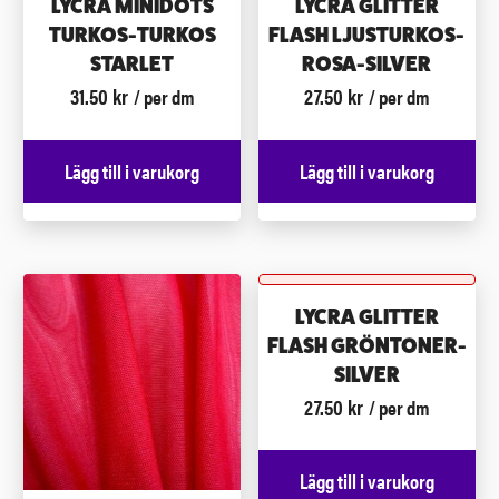
LYCRA MINIDOTS
LYCRA GLITTER
TURKOS-TURKOS
FLASH LJUSTURKOS-
STARLET
ROSA-SILVER
31.50
kr
27.50
kr
/ per dm
/ per dm
Lägg till i varukorg
Lägg till i varukorg
LYCRA GLITTER
FLASH GRÖNTONER-
SILVER
27.50
kr
/ per dm
Lägg till i varukorg