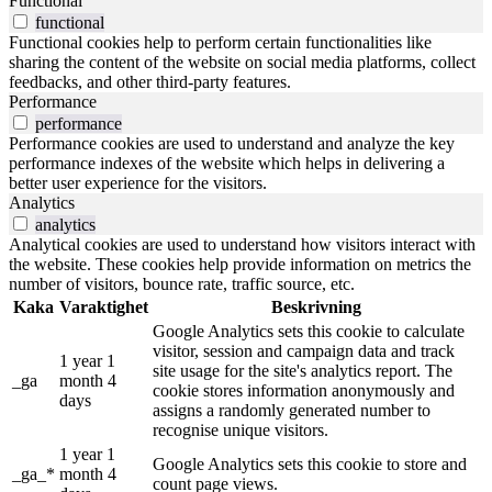
Functional
functional
Functional cookies help to perform certain functionalities like
sharing the content of the website on social media platforms, collect
feedbacks, and other third-party features.
Performance
performance
Performance cookies are used to understand and analyze the key
performance indexes of the website which helps in delivering a
better user experience for the visitors.
Analytics
analytics
Analytical cookies are used to understand how visitors interact with
the website. These cookies help provide information on metrics the
number of visitors, bounce rate, traffic source, etc.
Kaka
Varaktighet
Beskrivning
Google Analytics sets this cookie to calculate
visitor, session and campaign data and track
1 year 1
site usage for the site's analytics report. The
_ga
month 4
cookie stores information anonymously and
days
assigns a randomly generated number to
recognise unique visitors.
1 year 1
Google Analytics sets this cookie to store and
_ga_*
month 4
count page views.