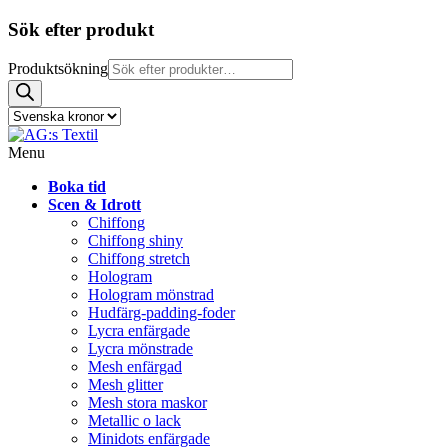
Sök efter produkt
Produktsökning
Menu
Boka tid
Scen & Idrott
Chiffong
Chiffong shiny
Chiffong stretch
Hologram
Hologram mönstrad
Hudfärg-padding-foder
Lycra enfärgade
Lycra mönstrade
Mesh enfärgad
Mesh glitter
Mesh stora maskor
Metallic o lack
Minidots enfärgade