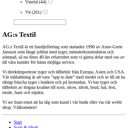
Vinröd
(44)
Vit
(261)
AG:s Textil
AG:s Textil är ett familjeföretag som startades 1990 av Anne-Grete
Jansson som länge jobbat med tyger, mönsterkonstruktion och
sömnad, så nu finns 40 års erfarenhet som vi gärna delar med oss av
till våra kunder för bästa möjliga service.
Vi direktimporterar tyger och tillbehör från Europa, Asien och USA.
Vår målsättning är att vara ”upp to date” med modet och se till att ha
riktigt fräscha tyger i butiken och på hemsidan. Vi har tyger och
tillbehör av högsta kvalitet till scen, show, idrott, brud, bal, fest,
mode, barn och mjukis.
Vi ser fram emot att ha dig som kund i vår butik eller via vår webb
shop. Välkommen!
Start
Scen & Idrott