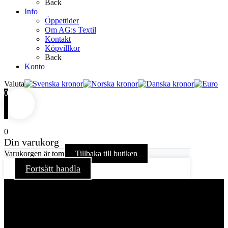
Back
Info
Öppettider
Om AG:s Textil
Kontakt
Köpvillkor
Back
Konto
Valuta
0
0
Din varukorg
Varukorgen är tom
Tillbaka till butiken
Fortsätt handla
För att ge dig en bättre upplevelse och service använder vi
oss av cookies på denna sajt. Cookies kan komma att