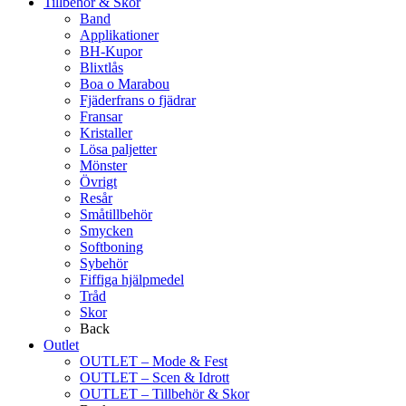
Tillbehör & Skor
Band
Applikationer
BH-Kupor
Blixtlås
Boa o Marabou
Fjäderfrans o fjädrar
Fransar
Kristaller
Lösa paljetter
Mönster
Övrigt
Resår
Småtillbehör
Smycken
Softboning
Sybehör
Fiffiga hjälpmedel
Tråd
Skor
Back
Outlet
OUTLET – Mode & Fest
OUTLET – Scen & Idrott
OUTLET – Tillbehör & Skor