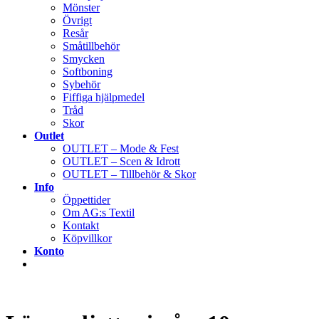
Mönster
Övrigt
Resår
Småtillbehör
Smycken
Softboning
Sybehör
Fiffiga hjälpmedel
Tråd
Skor
Outlet
OUTLET – Mode & Fest
OUTLET – Scen & Idrott
OUTLET – Tillbehör & Skor
Info
Öppettider
Om AG:s Textil
Kontakt
Köpvillkor
Konto