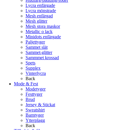
Hudfärg-padding-foder
Lycra enfärgade
Lycra mönstrade
Mesh enfärgad
Mesh glitter
Mesh stora maskor
Metallic o lack
Minidots enfärgade
Paljettyger
Sammet slät
Sammet-glitter
Sammmet krossad
Spets
Supplex
Vinterlycra
Back
Mode & Fest
Modetyger
Festtyger
Brud
Jersey & Stickat
Sweatshirt
Barntyger
Ytterplagg
Back