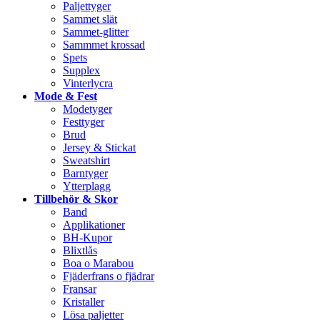
Paljettyger
Sammet slät
Sammet-glitter
Sammmet krossad
Spets
Supplex
Vinterlycra
Mode & Fest
Modetyger
Festtyger
Brud
Jersey & Stickat
Sweatshirt
Barntyger
Ytterplagg
Tillbehör & Skor
Band
Applikationer
BH-Kupor
Blixtlås
Boa o Marabou
Fjäderfrans o fjädrar
Fransar
Kristaller
Lösa paljetter