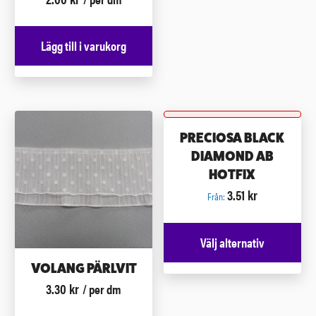
Lägg till i varukorg
PRECIOSA BLACK
DIAMOND AB
HOTFIX
3.51
kr
Från:
Välj alternativ
VOLANG PÄRLVIT
3.30
kr
/ per dm