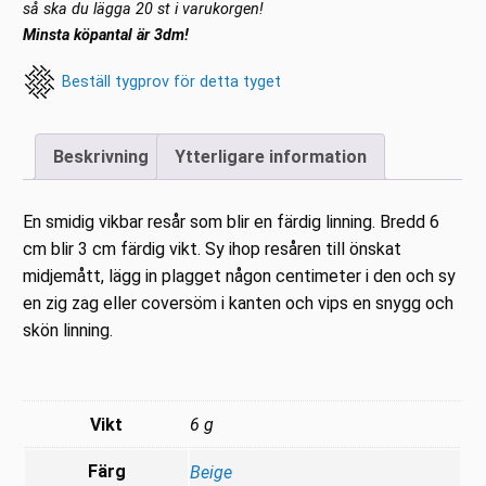
Beige
så ska du lägga 20 st i varukorgen!
mängd
Minsta köpantal är 3dm!
Beställ tygprov för detta tyget
Beskrivning
Ytterligare information
En smidig vikbar resår som blir en färdig linning. Bredd 6
cm blir 3 cm färdig vikt. Sy ihop resåren till önskat
midjemått, lägg in plagget någon centimeter i den och sy
en zig zag eller coversöm i kanten och vips en snygg och
skön linning.
Vikt
6 g
Färg
Beige