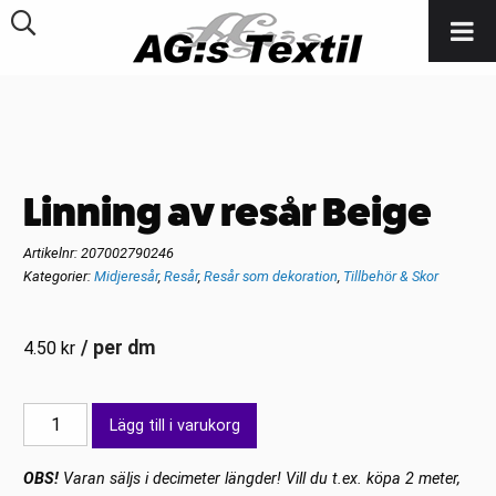
Linning av resår Beige
Artikelnr:
207002790246
Kategorier:
Midjeresår
,
Resår
,
Resår som dekoration
,
Tillbehör & Skor
/ per dm
4.50
kr
Linning
Lägg till i varukorg
av
resår
OBS!
Varan säljs i decimeter längder! Vill du t.ex. köpa 2 meter,