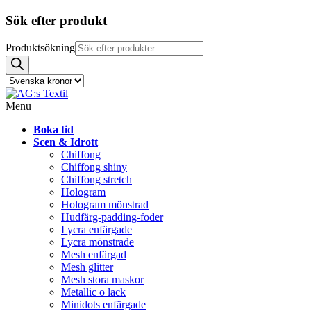
Sök efter produkt
Produktsökning
Menu
Boka tid
Scen & Idrott
Chiffong
Chiffong shiny
Chiffong stretch
Hologram
Hologram mönstrad
Hudfärg-padding-foder
Lycra enfärgade
Lycra mönstrade
Mesh enfärgad
Mesh glitter
Mesh stora maskor
Metallic o lack
Minidots enfärgade