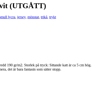
t/vit (UTGÅTT)
mull lycra
,
jersey
,
mönstat
,
trikå
,
trykt
 190 gr/m2. Storlek på tryck: Sittande katt är ca 5 cm hög.
era, det är bara fantasin som sätter stopp.