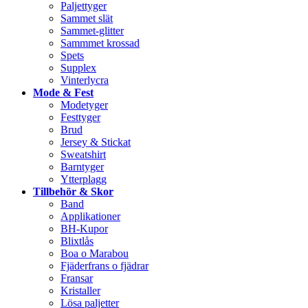
Paljettyger
Sammet slät
Sammet-glitter
Sammmet krossad
Spets
Supplex
Vinterlycra
Mode & Fest
Modetyger
Festtyger
Brud
Jersey & Stickat
Sweatshirt
Barntyger
Ytterplagg
Tillbehör & Skor
Band
Applikationer
BH-Kupor
Blixtlås
Boa o Marabou
Fjäderfrans o fjädrar
Fransar
Kristaller
Lösa paljetter