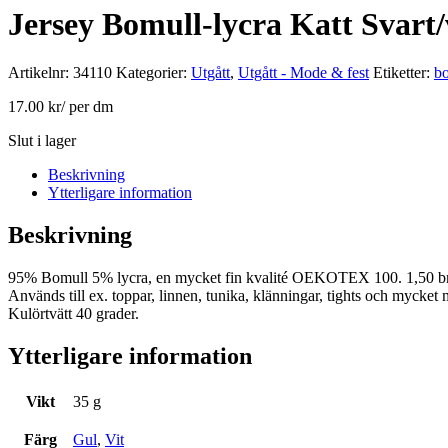
Jersey Bomull-lycra Katt Svar
Artikelnr:
34110
Kategorier:
Utgått
,
Utgått - Mode & fest
Etiketter:
bo
17.00
kr
/ per dm
Slut i lager
Beskrivning
Ytterligare information
Beskrivning
95% Bomull 5% lycra, en mycket fin kvalité OEKOTEX 100. 1,50 bredd
Används till ex. toppar, linnen, tunika, klänningar, tights och mycket m
Kulörtvätt 40 grader.
Ytterligare information
Vikt
35 g
Färg
Gul
,
Vit