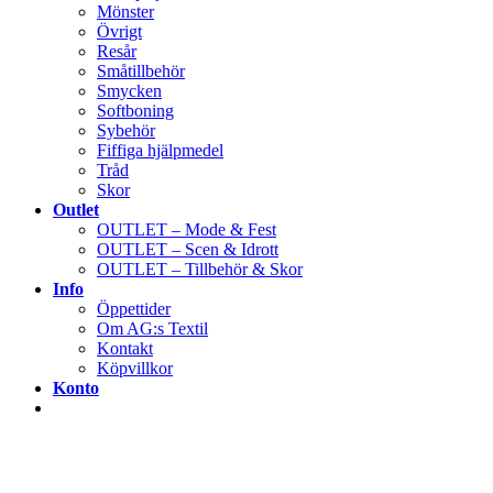
Mönster
Övrigt
Resår
Småtillbehör
Smycken
Softboning
Sybehör
Fiffiga hjälpmedel
Tråd
Skor
Outlet
OUTLET – Mode & Fest
OUTLET – Scen & Idrott
OUTLET – Tillbehör & Skor
Info
Öppettider
Om AG:s Textil
Kontakt
Köpvillkor
Konto