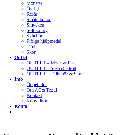
Mönster
Övrigt
Resår
Småtillbehör
Smycken
Softboning
Sybehör
Fiffiga hjälpmedel
Tråd
Skor
Outlet
OUTLET – Mode & Fest
OUTLET – Scen & Idrott
OUTLET – Tillbehör & Skor
Info
Öppettider
Om AG:s Textil
Kontakt
Köpvillkor
Konto