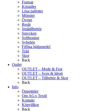
Fransar
Kristaller
Lösa paljetter
Mönster
Övrigt
Resår
Småtillbehör
Smycken
Softboning
Sybehör
Fiffiga hjälpmedel
Tråd
Skor
Back
Outlet
OUTLET – Mode & Fest
OUTLET – Scen & Idrott
OUTLET – Tillbehör & Skor
Back
Info
Öppettider
Om AG:s Textil
Kontakt
Köpvillkor
Back