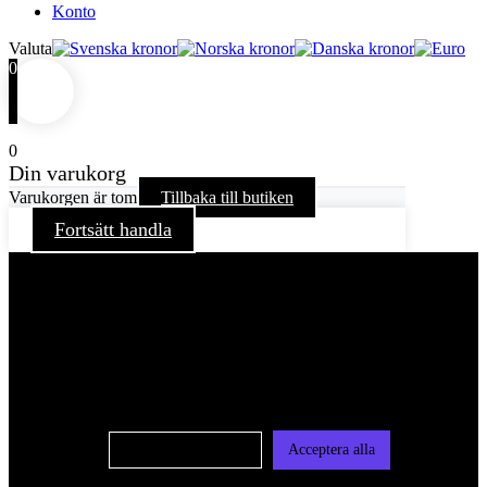
Konto
Valuta
0
0
Din varukorg
Varukorgen är tom
Tillbaka till butiken
Fortsätt handla
För att ge dig en bättre upplevelse och service använder vi
oss av cookies på denna sajt. Cookies kan komma att
användas för personlig och icke personlig annonsering. Läs
vår integritetspolicy
Cookie-inställningar
Acceptera alla