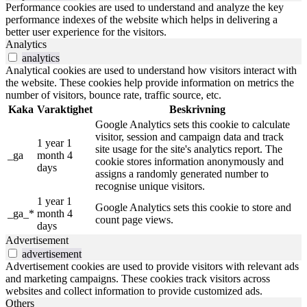
Performance cookies are used to understand and analyze the key
performance indexes of the website which helps in delivering a
better user experience for the visitors.
Analytics
analytics
Analytical cookies are used to understand how visitors interact with
the website. These cookies help provide information on metrics the
number of visitors, bounce rate, traffic source, etc.
Kaka
Varaktighet
Beskrivning
Google Analytics sets this cookie to calculate
visitor, session and campaign data and track
1 year 1
site usage for the site's analytics report. The
_ga
month 4
cookie stores information anonymously and
days
assigns a randomly generated number to
recognise unique visitors.
1 year 1
Google Analytics sets this cookie to store and
_ga_*
month 4
count page views.
days
Advertisement
advertisement
Advertisement cookies are used to provide visitors with relevant ads
and marketing campaigns. These cookies track visitors across
websites and collect information to provide customized ads.
Others