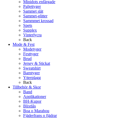
Minidots enfärgade
Paljettyger
Sammet slät
Sammet-glitter
Sammmet krossad
Spets
Supplex
Vinterlycra
Back
Mode & Fest
Modetyger
Festtyger
Brud
Jersey & Stickat
Sweatshirt
Barntyger
Ytterplagg
Back
Tillbehör & Skor
Band
Applikationer
BH-Kupor
Blixtlås
Boa o Marabou
Fjäderfrans o fjädrar