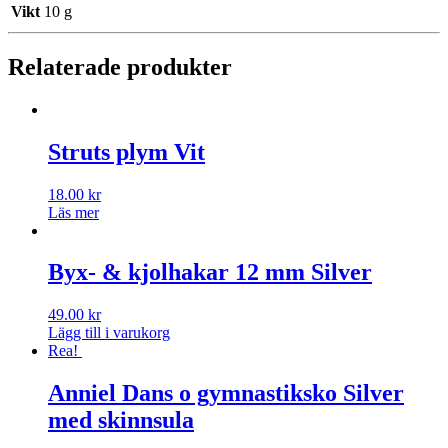
Vikt
10 g
Relaterade produkter
Struts plym Vit
18.00
kr
Läs mer
Byx- & kjolhakar 12 mm Silver
49.00
kr
Lägg till i varukorg
Rea!
Anniel Dans o gymnastiksko Silver
med skinnsula