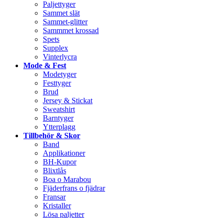
Paljettyger
Sammet slät
Sammet-glitter
Sammmet krossad
Spets
Supplex
Vinterlycra
Mode & Fest
Modetyger
Festtyger
Brud
Jersey & Stickat
Sweatshirt
Barntyger
Ytterplagg
Tillbehör & Skor
Band
Applikationer
BH-Kupor
Blixtlås
Boa o Marabou
Fjäderfrans o fjädrar
Fransar
Kristaller
Lösa paljetter