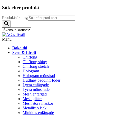
Sök efter produkt
Produktsökning
Menu
Boka tid
Scen & Idrott
Chiffong
Chiffong shiny
Chiffong stretch
Hologram
Hologram mönstrad
Hudfärg-padding-foder
Lycra enfärgade
Lycra mönstrade
Mesh enfärgad
Mesh glitter
Mesh stora maskor
Metallic o lack
Minidots enfärgade