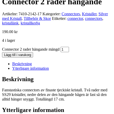
Connector 2 rader hängande
Artikelnr:
7410-2142-17
Kategorier:
Connectors
,
Kristaller
,
Silver
med Kristall
,
Tillbehör & Skor
Etiketter:
connector
,
connectors
,
kristallänk
,
kristallkedja
190.00
kr
4 i lager
Connector 2 rader hängande mängd
Lägg till i varukorg
Beskrivning
Ytterligare information
Beskrivning
Fanstastiska connectors av finaste tjeckiskt kristall. Två rader med
SS29 kristaller, nedre delen av den hängande bågen är fast så den
alltid hänger snyggt. Totallängd 17 cm.
Ytterligare information