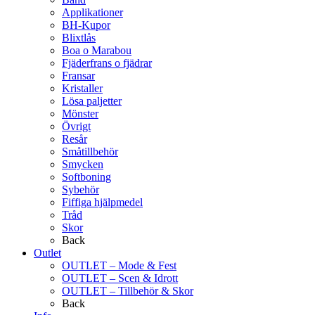
Applikationer
BH-Kupor
Blixtlås
Boa o Marabou
Fjäderfrans o fjädrar
Fransar
Kristaller
Lösa paljetter
Mönster
Övrigt
Resår
Småtillbehör
Smycken
Softboning
Sybehör
Fiffiga hjälpmedel
Tråd
Skor
Back
Outlet
OUTLET – Mode & Fest
OUTLET – Scen & Idrott
OUTLET – Tillbehör & Skor
Back