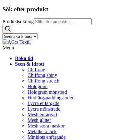
Sök efter produkt
Produktsökning
Menu
Boka tid
Scen & Idrott
Chiffong
Chiffong shiny
Chiffong stretch
Hologram
Hologram mönstrad
Hudfärg-padding-foder
Lycra enfärgade
Lycra mönstrade
Mesh enfärgad
Mesh glitter
Mesh stora maskor
Metallic o lack
Minidots enfärgade