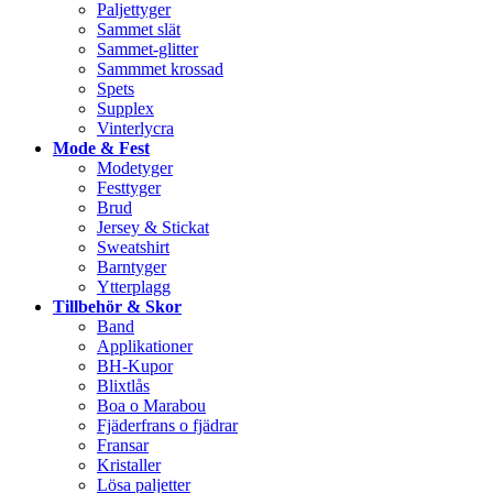
Paljettyger
Sammet slät
Sammet-glitter
Sammmet krossad
Spets
Supplex
Vinterlycra
Mode & Fest
Modetyger
Festtyger
Brud
Jersey & Stickat
Sweatshirt
Barntyger
Ytterplagg
Tillbehör & Skor
Band
Applikationer
BH-Kupor
Blixtlås
Boa o Marabou
Fjäderfrans o fjädrar
Fransar
Kristaller
Lösa paljetter