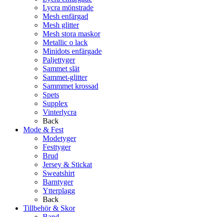
Lycra mönstrade
Mesh enfärgad
Mesh glitter
Mesh stora maskor
Metallic o lack
Minidots enfärgade
Paljettyger
Sammet slät
Sammet-glitter
Sammmet krossad
Spets
Supplex
Vinterlycra
Back
Mode & Fest
Modetyger
Festtyger
Brud
Jersey & Stickat
Sweatshirt
Barntyger
Ytterplagg
Back
Tillbehör & Skor
Band