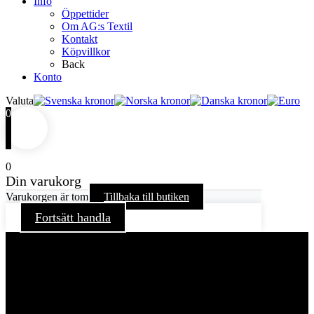
Info
Öppettider
Om AG:s Textil
Kontakt
Köpvillkor
Back
Konto
Valuta
0
0
Din varukorg
Varukorgen är tom
Tillbaka till butiken
Fortsätt handla
För att ge dig en bättre upplevelse och service använder vi
oss av cookies på denna sajt. Cookies kan komma att
användas för personlig och icke personlig annonsering. Läs