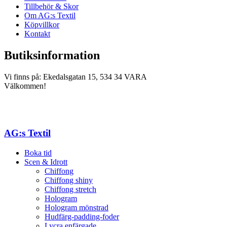
Tillbehör & Skor
Om AG:s Textil
Köpvillkor
Kontakt
Butiksinformation
Vi finns på: Ekedalsgatan 15, 534 34 VARA
Välkommen!
AG:s Textil
Boka tid
Scen & Idrott
Chiffong
Chiffong shiny
Chiffong stretch
Hologram
Hologram mönstrad
Hudfärg-padding-foder
Lycra enfärgade