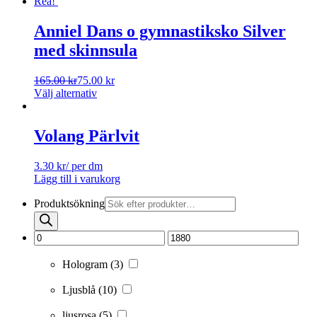
Rea!
Anniel Dans o gymnastiksko Silver
med skinnsula
165.00
kr
75.00
kr
Välj alternativ
Volang Pärlvit
3.30
kr
/ per dm
Lägg till i varukorg
Produktsökning
Hologram
(3)
Ljusblå
(10)
ljusrosa
(5)