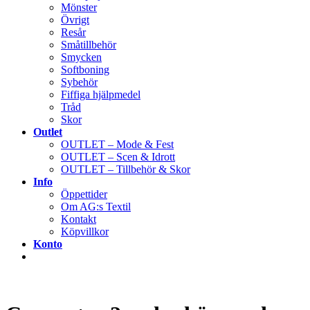
Mönster
Övrigt
Resår
Småtillbehör
Smycken
Softboning
Sybehör
Fiffiga hjälpmedel
Tråd
Skor
Outlet
OUTLET – Mode & Fest
OUTLET – Scen & Idrott
OUTLET – Tillbehör & Skor
Info
Öppettider
Om AG:s Textil
Kontakt
Köpvillkor
Konto