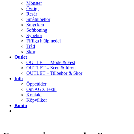
Mönster
Övrigt
Resår
Småtillbehör
Smycken
Softboning
Sybehör
Fiffiga hjälpmedel
Tråd
Skor
Outlet
OUTLET – Mode & Fest
OUTLET – Scen & Idrott
OUTLET – Tillbehör & Skor
Info
Öppettider
Om AG:s Textil
Kontakt
Köpvillkor
Konto