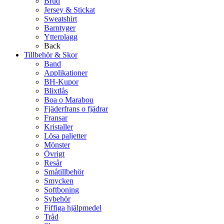
Brud
Jersey & Stickat
Sweatshirt
Barntyger
Ytterplagg
Back
Tillbehör & Skor
Band
Applikationer
BH-Kupor
Blixtlås
Boa o Marabou
Fjäderfrans o fjädrar
Fransar
Kristaller
Lösa paljetter
Mönster
Övrigt
Resår
Småtillbehör
Smycken
Softboning
Sybehör
Fiffiga hjälpmedel
Tråd