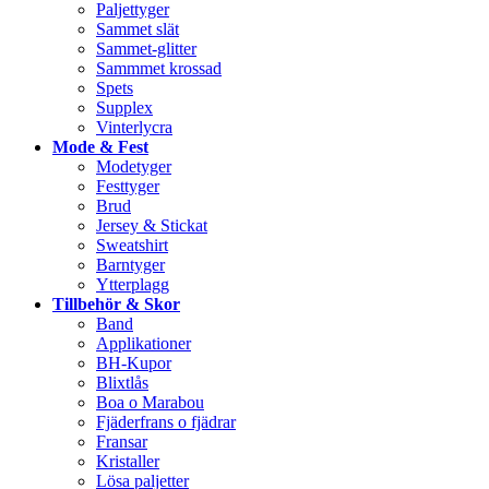
Paljettyger
Sammet slät
Sammet-glitter
Sammmet krossad
Spets
Supplex
Vinterlycra
Mode & Fest
Modetyger
Festtyger
Brud
Jersey & Stickat
Sweatshirt
Barntyger
Ytterplagg
Tillbehör & Skor
Band
Applikationer
BH-Kupor
Blixtlås
Boa o Marabou
Fjäderfrans o fjädrar
Fransar
Kristaller
Lösa paljetter