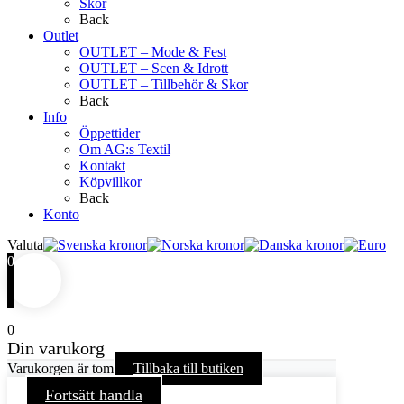
Skor
Back
Outlet
OUTLET – Mode & Fest
OUTLET – Scen & Idrott
OUTLET – Tillbehör & Skor
Back
Info
Öppettider
Om AG:s Textil
Kontakt
Köpvillkor
Back
Konto
Valuta
0
0
Din varukorg
Varukorgen är tom
Tillbaka till butiken
Fortsätt handla