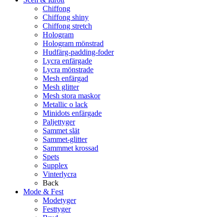
Chiffong
Chiffong shiny
Chiffong stretch
Hologram
Hologram mönstrad
Hudfärg-padding-foder
Lycra enfärgade
Lycra mönstrade
Mesh enfärgad
Mesh glitter
Mesh stora maskor
Metallic o lack
Minidots enfärgade
Paljettyger
Sammet slät
Sammet-glitter
Sammmet krossad
Spets
Supplex
Vinterlycra
Back
Mode & Fest
Modetyger
Festtyger