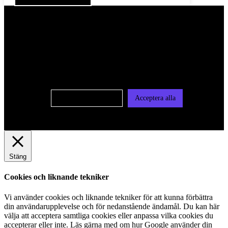
För att ge dig en bättre upplevelse och service använder vi
oss av cookies på denna sajt. Cookies kan komma att
användas för personlig och icke personlig annonsering. Läs
vår integritetspolicy
Cookie-inställningar
Acceptera alla
Stäng
Cookies och liknande tekniker
Vi använder cookies och liknande tekniker för att kunna förbättra
din användarupplevelse och för nedanstående ändamål. Du kan här
välja att acceptera samtliga cookies eller anpassa vilka cookies du
accepterar eller inte. Läs gärna med om hur Google använder din