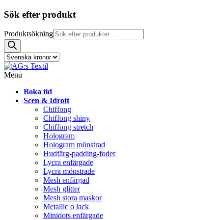
Sök efter produkt
Produktsökning
Menu
Boka tid
Scen & Idrott
Chiffong
Chiffong shiny
Chiffong stretch
Hologram
Hologram mönstrad
Hudfärg-padding-foder
Lycra enfärgade
Lycra mönstrade
Mesh enfärgad
Mesh glitter
Mesh stora maskor
Metallic o lack
Minidots enfärgade