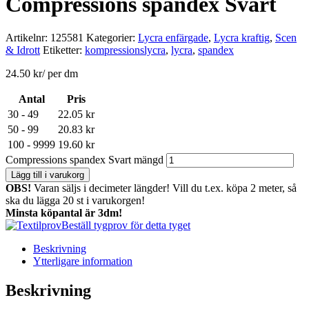
Compressions spandex Svart
Artikelnr:
125581
Kategorier:
Lycra enfärgade
,
Lycra kraftig
,
Scen
& Idrott
Etiketter:
kompressionslycra
,
lycra
,
spandex
24.50
kr
/ per dm
Antal
Pris
30 - 49
22.05
kr
50 - 99
20.83
kr
100 - 9999
19.60
kr
Compressions spandex Svart mängd
Lägg till i varukorg
OBS!
Varan säljs i decimeter längder! Vill du t.ex. köpa 2 meter, så
ska du lägga 20 st i varukorgen!
Minsta köpantal är 3dm!
Beställ tygprov för detta tyget
Beskrivning
Ytterligare information
Beskrivning