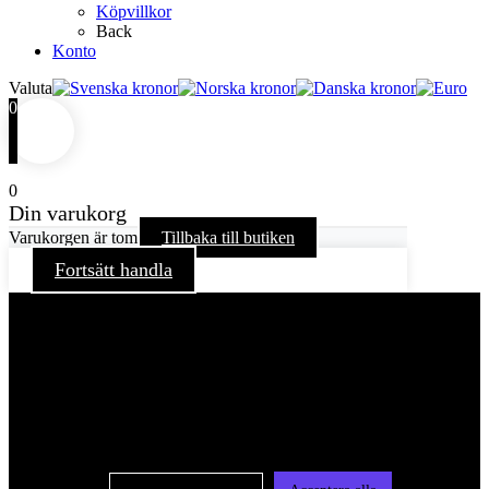
Köpvillkor
Back
Konto
Valuta
0
0
Din varukorg
Varukorgen är tom
Tillbaka till butiken
Fortsätt handla
För att ge dig en bättre upplevelse och service använder vi
oss av cookies på denna sajt. Cookies kan komma att
användas för personlig och icke personlig annonsering. Läs
vår integritetspolicy