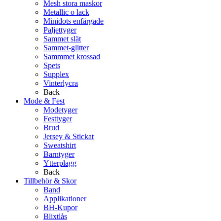
Mesh stora maskor
Metallic o lack
Minidots enfärgade
Paljettyger
Sammet slät
Sammet-glitter
Sammmet krossad
Spets
Supplex
Vinterlycra
Back
Mode & Fest
Modetyger
Festtyger
Brud
Jersey & Stickat
Sweatshirt
Barntyger
Ytterplagg
Back
Tillbehör & Skor
Band
Applikationer
BH-Kupor
Blixtlås