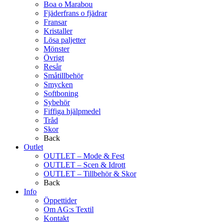
Boa o Marabou
Fjäderfrans o fjädrar
Fransar
Kristaller
Lösa paljetter
Mönster
Övrigt
Resår
Småtillbehör
Smycken
Softboning
Sybehör
Fiffiga hjälpmedel
Tråd
Skor
Back
Outlet
OUTLET – Mode & Fest
OUTLET – Scen & Idrott
OUTLET – Tillbehör & Skor
Back
Info
Öppettider
Om AG:s Textil
Kontakt