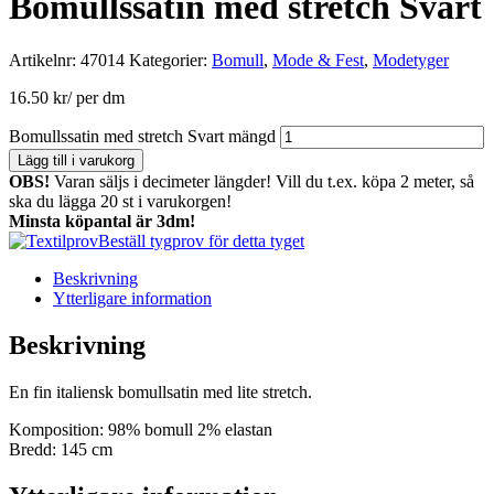
Bomullssatin med stretch Svart
Artikelnr:
47014
Kategorier:
Bomull
,
Mode & Fest
,
Modetyger
16.50
kr
/ per dm
Bomullssatin med stretch Svart mängd
Lägg till i varukorg
OBS!
Varan säljs i decimeter längder! Vill du t.ex. köpa 2 meter, så
ska du lägga 20 st i varukorgen!
Minsta köpantal är 3dm!
Beställ tygprov för detta tyget
Beskrivning
Ytterligare information
Beskrivning
En fin italiensk bomullsatin med lite stretch.
Komposition: 98% bomull 2% elastan
Bredd: 145 cm