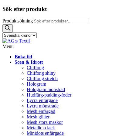
Sök efter produkt
Produktsökning
Menu
Boka tid
Scen & Idrott
Chiffong
Chiffong shiny
Chiffong stretch
Hologram
Hologram mönstrad
Hudfärg-padding-foder
Lycra enfärgade
Lycra mönstrade
Mesh enfärgad
Mesh glitter
Mesh stora maskor
Metallic o lack
Minidots enfärgade