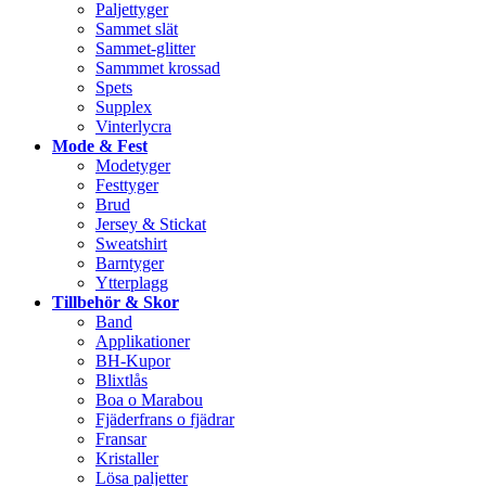
Paljettyger
Sammet slät
Sammet-glitter
Sammmet krossad
Spets
Supplex
Vinterlycra
Mode & Fest
Modetyger
Festtyger
Brud
Jersey & Stickat
Sweatshirt
Barntyger
Ytterplagg
Tillbehör & Skor
Band
Applikationer
BH-Kupor
Blixtlås
Boa o Marabou
Fjäderfrans o fjädrar
Fransar
Kristaller
Lösa paljetter