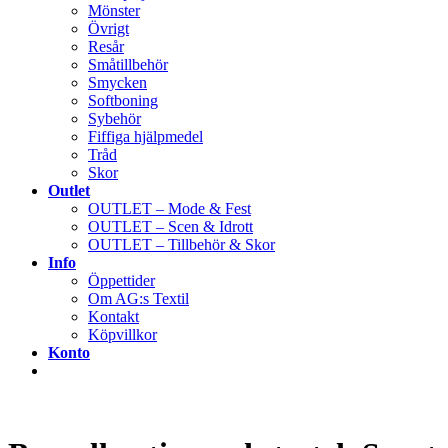
Mönster
Övrigt
Resår
Småtillbehör
Smycken
Softboning
Sybehör
Fiffiga hjälpmedel
Tråd
Skor
Outlet
OUTLET – Mode & Fest
OUTLET – Scen & Idrott
OUTLET – Tillbehör & Skor
Info
Öppettider
Om AG:s Textil
Kontakt
Köpvillkor
Konto