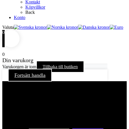
Kontakt
Köpvillkor
Back
Konto
Valuta
0
0
Din varukorg
Varukorgen är tom
Tillbaka till butiken
Fortsätt handla
För att ge dig en bättre upplevelse och service använder vi
oss av cookies på denna sajt. Cookies kan komma att
användas för personlig och icke personlig annonsering. Läs
vår integritetspolicy