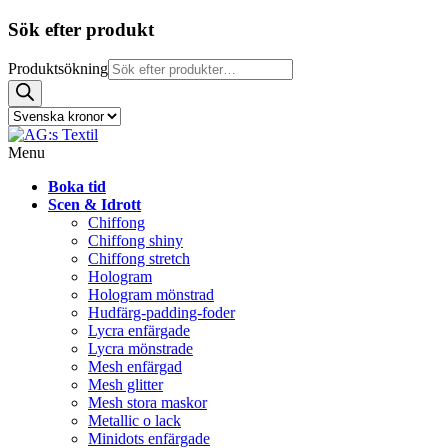
Sök efter produkt
Produktsökning
Menu
Boka tid
Scen & Idrott
Chiffong
Chiffong shiny
Chiffong stretch
Hologram
Hologram mönstrad
Hudfärg-padding-foder
Lycra enfärgade
Lycra mönstrade
Mesh enfärgad
Mesh glitter
Mesh stora maskor
Metallic o lack
Minidots enfärgade