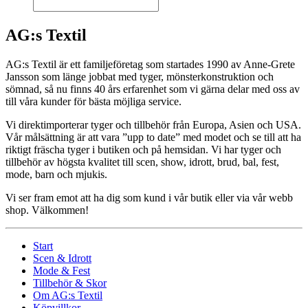
AG:s Textil
AG:s Textil är ett familjeföretag som startades 1990 av Anne-Grete
Jansson som länge jobbat med tyger, mönsterkonstruktion och
sömnad, så nu finns 40 års erfarenhet som vi gärna delar med oss av
till våra kunder för bästa möjliga service.
Vi direktimporterar tyger och tillbehör från Europa, Asien och USA.
Vår målsättning är att vara ”upp to date” med modet och se till att ha
riktigt fräscha tyger i butiken och på hemsidan. Vi har tyger och
tillbehör av högsta kvalitet till scen, show, idrott, brud, bal, fest,
mode, barn och mjukis.
Vi ser fram emot att ha dig som kund i vår butik eller via vår webb
shop. Välkommen!
Start
Scen & Idrott
Mode & Fest
Tillbehör & Skor
Om AG:s Textil
Köpvillkor