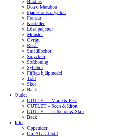
Blixtlås
Boa o Marabou
Fjäderfrans o fjädrar
Fransar
Kristaller
Lösa paljetter
Mönster
Övrigt
Resår
Småtillbehör
Smycken
Softboning
Sybehör
Fiffiga hjälpmedel
Tråd
Skor
Back
Outlet
OUTLET – Mode & Fest
OUTLET – Scen & Idrott
OUTLET – Tillbehör & Skor
Back
Info
Öppettider
Om AG:s Textil