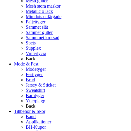
Mesh glitter
Mesh stora maskor
Metallic o lack
Minidots enfärgade
Paljettyger
Sammet slät
Sammet-glitter
Sammmet krossad
Spets
Supplex
Vinterlycra
Back
Mode & Fest
Modetyger
Festtyger
Brud
Jersey & Stickat
Sweatshirt
Barntyger
Ytterplagg
Back
Tillbehör & Skor
Band
Applikationer
BH-Kupor