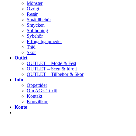
Mönster
Övrigt
Resår
Småtillbehör
Smycken
Softboning
Sybehör
Fiffiga hjälpmedel
Tråd
Skor
Outlet
OUTLET – Mode & Fest
OUTLET – Scen & Idrott
OUTLET – Tillbehör & Skor
Info
Öppettider
Om AG:s Textil
Kontakt
Köpvillkor
Konto