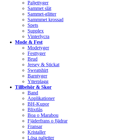
Paljettyger
Sammet slät
Sammet-glitter
Sammmet krossad
Spets
Supplex
Vinterlycra
Mode & Fest
Modetyger
Festtyger
Brud
Jersey & Stickat
Sweatshirt
Barntyger
Ytterplagg
Tillbehör & Skor
Band
Applikationer
BH-Kupor
Blixtlås
Boa o Marabou
Fjäderfrans o fjädrar
Fransar
Kristaller
Lösa paljetter