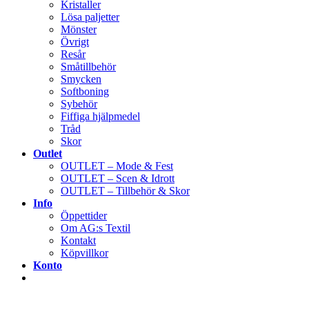
Kristaller
Lösa paljetter
Mönster
Övrigt
Resår
Småtillbehör
Smycken
Softboning
Sybehör
Fiffiga hjälpmedel
Tråd
Skor
Outlet
OUTLET – Mode & Fest
OUTLET – Scen & Idrott
OUTLET – Tillbehör & Skor
Info
Öppettider
Om AG:s Textil
Kontakt
Köpvillkor
Konto