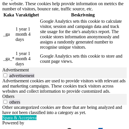
the website. These cookies help provide information on metrics the
number of visitors, bounce rate, traffic source, etc.
Kaka
Varaktighet
Beskrivning
Google Analytics sets this cookie to calculate
visitor, session and campaign data and track
1 year 1
site usage for the site's analytics report. The
_ga
month 4
cookie stores information anonymously and
days
assigns a randomly generated number to
recognise unique visitors.
1 year 1
Google Analytics sets this cookie to store and
_ga_*
month 4
count page views.
days
Advertisement
advertisement
Advertisement cookies are used to provide visitors with relevant ads
and marketing campaigns. These cookies track visitors across
websites and collect information to provide customized ads.
Others
others
Other uncategorized cookies are those that are being analyzed and
have not been classified into a category as yet.
Spara & Acceptera
Powered by