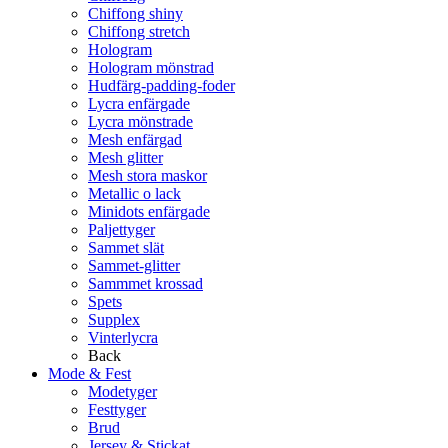
Chiffong shiny
Chiffong stretch
Hologram
Hologram mönstrad
Hudfärg-padding-foder
Lycra enfärgade
Lycra mönstrade
Mesh enfärgad
Mesh glitter
Mesh stora maskor
Metallic o lack
Minidots enfärgade
Paljettyger
Sammet slät
Sammet-glitter
Sammmet krossad
Spets
Supplex
Vinterlycra
Back
Mode & Fest
Modetyger
Festtyger
Brud
Jersey & Stickat