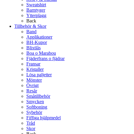
Sweatshirt
Barntyger
Ytterplagg
Back
Tillbehör & Skor
Band
Applikationer
BH-Kupor
Blixtlås
Boa o Marabou
Fjäderfrans o fjädrar
Fransar
Kristaller
Lösa paljetter
Mönster
Övrigt
Resår
Småtillbehör
Smycken
Softboning
Sybehör
Fiffiga hjälpmedel
Tråd
Skor
Back