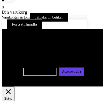
0
Din varukorg
Varukorgen är tom
Tillbaka till butiken
Fortsätt handla
För att ge dig en bättre upplevelse och service använder vi
oss av cookies på denna sajt. Cookies kan komma att
användas för personlig och icke personlig annonsering. Läs
vår integritetspolicy
Cookie-inställningar
Acceptera alla
Stäng