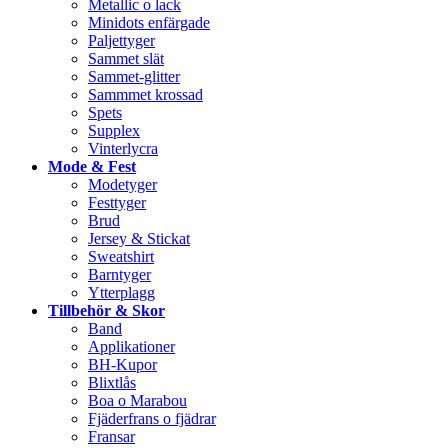
Metallic o lack
Minidots enfärgade
Paljettyger
Sammet slät
Sammet-glitter
Sammmet krossad
Spets
Supplex
Vinterlycra
Mode & Fest
Modetyger
Festtyger
Brud
Jersey & Stickat
Sweatshirt
Barntyger
Ytterplagg
Tillbehör & Skor
Band
Applikationer
BH-Kupor
Blixtlås
Boa o Marabou
Fjäderfrans o fjädrar
Fransar