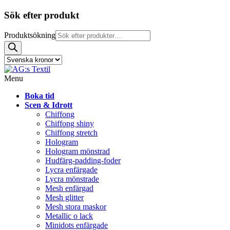
Sök efter produkt
Produktsökning
Menu
Boka tid
Scen & Idrott
Chiffong
Chiffong shiny
Chiffong stretch
Hologram
Hologram mönstrad
Hudfärg-padding-foder
Lycra enfärgade
Lycra mönstrade
Mesh enfärgad
Mesh glitter
Mesh stora maskor
Metallic o lack
Minidots enfärgade