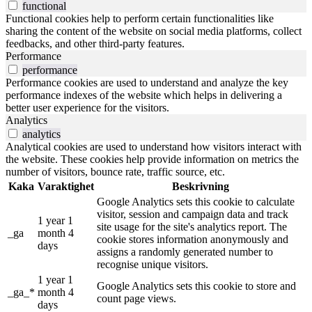
functional
Functional cookies help to perform certain functionalities like
sharing the content of the website on social media platforms, collect
feedbacks, and other third-party features.
Performance
performance
Performance cookies are used to understand and analyze the key
performance indexes of the website which helps in delivering a
better user experience for the visitors.
Analytics
analytics
Analytical cookies are used to understand how visitors interact with
the website. These cookies help provide information on metrics the
number of visitors, bounce rate, traffic source, etc.
Kaka
Varaktighet
Beskrivning
Google Analytics sets this cookie to calculate
visitor, session and campaign data and track
1 year 1
site usage for the site's analytics report. The
_ga
month 4
cookie stores information anonymously and
days
assigns a randomly generated number to
recognise unique visitors.
1 year 1
Google Analytics sets this cookie to store and
_ga_*
month 4
count page views.
days