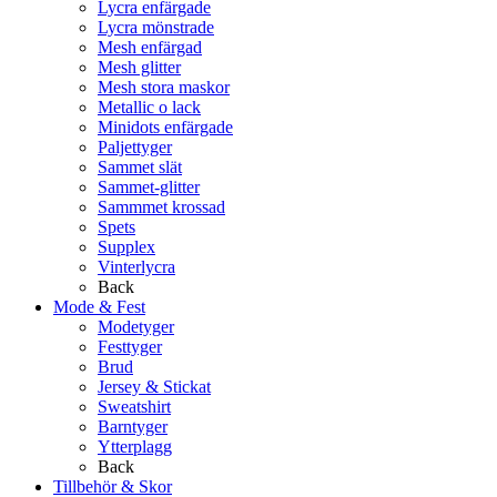
Lycra enfärgade
Lycra mönstrade
Mesh enfärgad
Mesh glitter
Mesh stora maskor
Metallic o lack
Minidots enfärgade
Paljettyger
Sammet slät
Sammet-glitter
Sammmet krossad
Spets
Supplex
Vinterlycra
Back
Mode & Fest
Modetyger
Festtyger
Brud
Jersey & Stickat
Sweatshirt
Barntyger
Ytterplagg
Back
Tillbehör & Skor