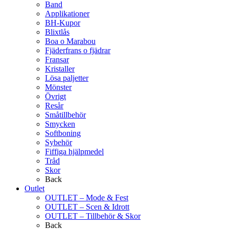
Band
Applikationer
BH-Kupor
Blixtlås
Boa o Marabou
Fjäderfrans o fjädrar
Fransar
Kristaller
Lösa paljetter
Mönster
Övrigt
Resår
Småtillbehör
Smycken
Softboning
Sybehör
Fiffiga hjälpmedel
Tråd
Skor
Back
Outlet
OUTLET – Mode & Fest
OUTLET – Scen & Idrott
OUTLET – Tillbehör & Skor
Back