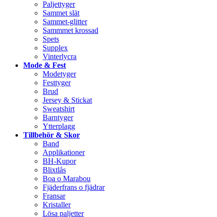
Paljettyger
Sammet slät
Sammet-glitter
Sammmet krossad
Spets
Supplex
Vinterlycra
Mode & Fest
Modetyger
Festtyger
Brud
Jersey & Stickat
Sweatshirt
Barntyger
Ytterplagg
Tillbehör & Skor
Band
Applikationer
BH-Kupor
Blixtlås
Boa o Marabou
Fjäderfrans o fjädrar
Fransar
Kristaller
Lösa paljetter