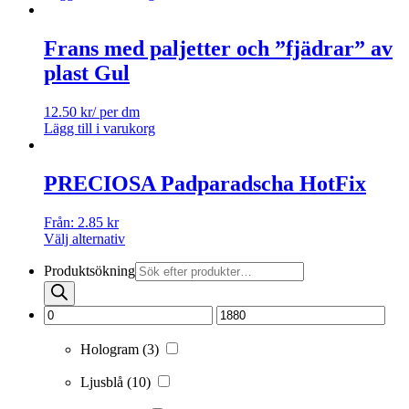
Frans med paljetter och ”fjädrar” av
plast Gul
12.50
kr
/ per dm
Lägg till i varukorg
PRECIOSA Padparadscha HotFix
Från:
2.85
kr
Välj alternativ
Produktsökning
Hologram
(3)
Ljusblå
(10)