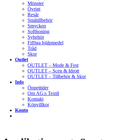
Mönster
Övrigt
Resår
Småtillbehör
Smycken
Softboning
Sybehör
Fiffiga hjälpmedel
Tråd
Skor
Outlet
OUTLET – Mode & Fest
OUTLET – Scen & Idrott
OUTLET – Tillbehör & Skor
Info
Öppettider
Om AG:s Textil
Kontakt
Köpvillkor
Konto