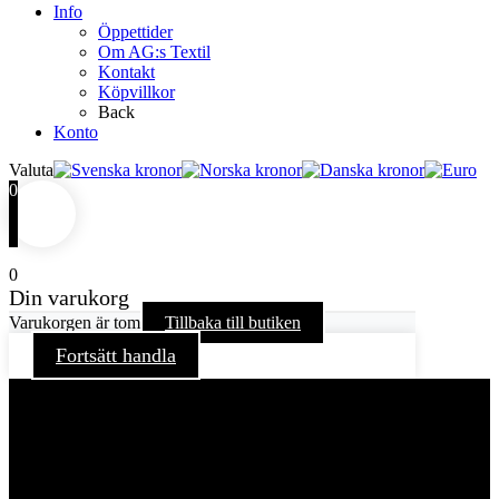
Info
Öppettider
Om AG:s Textil
Kontakt
Köpvillkor
Back
Konto
Valuta
0
0
Din varukorg
Varukorgen är tom
Tillbaka till butiken
Fortsätt handla
För att ge dig en bättre upplevelse och service använder vi
oss av cookies på denna sajt. Cookies kan komma att