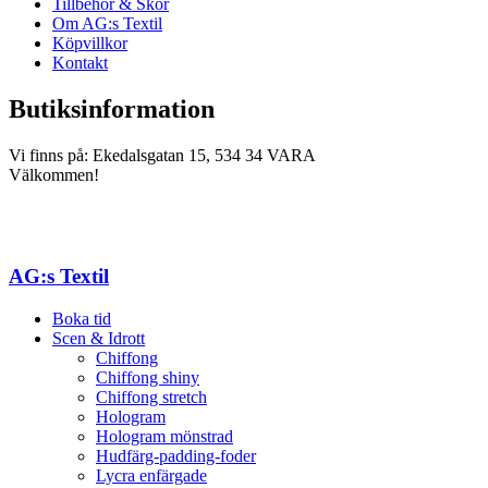
Tillbehör & Skor
Om AG:s Textil
Köpvillkor
Kontakt
Butiksinformation
Vi finns på: Ekedalsgatan 15, 534 34 VARA
Välkommen!
AG:s Textil
Boka tid
Scen & Idrott
Chiffong
Chiffong shiny
Chiffong stretch
Hologram
Hologram mönstrad
Hudfärg-padding-foder
Lycra enfärgade