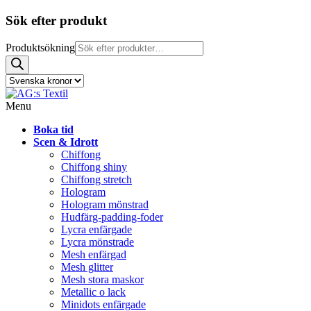
Sök efter produkt
Produktsökning
Menu
Boka tid
Scen & Idrott
Chiffong
Chiffong shiny
Chiffong stretch
Hologram
Hologram mönstrad
Hudfärg-padding-foder
Lycra enfärgade
Lycra mönstrade
Mesh enfärgad
Mesh glitter
Mesh stora maskor
Metallic o lack
Minidots enfärgade