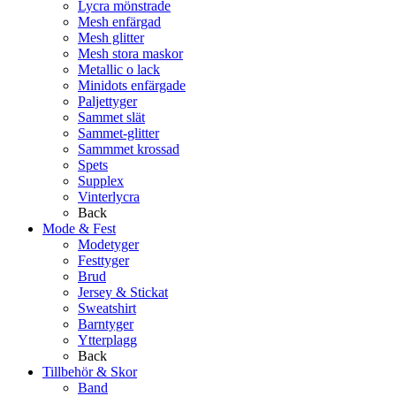
Lycra mönstrade
Mesh enfärgad
Mesh glitter
Mesh stora maskor
Metallic o lack
Minidots enfärgade
Paljettyger
Sammet slät
Sammet-glitter
Sammmet krossad
Spets
Supplex
Vinterlycra
Back
Mode & Fest
Modetyger
Festtyger
Brud
Jersey & Stickat
Sweatshirt
Barntyger
Ytterplagg
Back
Tillbehör & Skor
Band