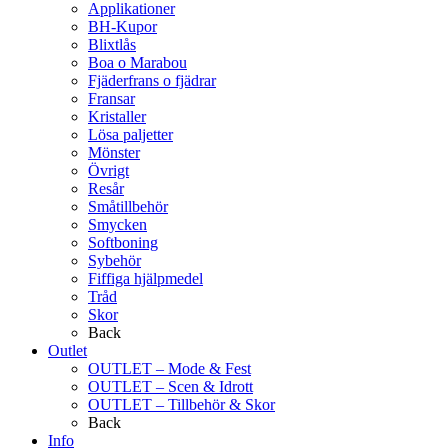
Applikationer
BH-Kupor
Blixtlås
Boa o Marabou
Fjäderfrans o fjädrar
Fransar
Kristaller
Lösa paljetter
Mönster
Övrigt
Resår
Småtillbehör
Smycken
Softboning
Sybehör
Fiffiga hjälpmedel
Tråd
Skor
Back
Outlet
OUTLET – Mode & Fest
OUTLET – Scen & Idrott
OUTLET – Tillbehör & Skor
Back
Info