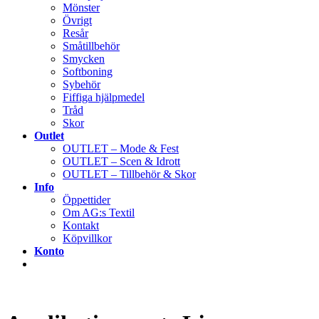
Mönster
Övrigt
Resår
Småtillbehör
Smycken
Softboning
Sybehör
Fiffiga hjälpmedel
Tråd
Skor
Outlet
OUTLET – Mode & Fest
OUTLET – Scen & Idrott
OUTLET – Tillbehör & Skor
Info
Öppettider
Om AG:s Textil
Kontakt
Köpvillkor
Konto