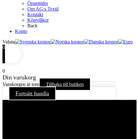
Öppettider
Om AG:s Textil
Kontakt
Köpvillkor
Back
Konto
Valuta
0
0
Din varukorg
Varukorgen är tom
Tillbaka till butiken
Fortsätt handla
För att ge dig en bättre upplevelse och service använder vi
oss av cookies på denna sajt. Cookies kan komma att
användas för personlig och icke personlig annonsering. Läs