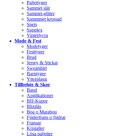
Paljettyger
Sammet slät
Sammet-glitter
Sammmet krossad
Spets
Supplex
Vinterlycra
Mode & Fest
Modetyger
Festtyger
Brud
Jersey & Stickat
Sweatshirt
Barntyger
Ytterplagg
Tillbehör & Skor
Band
Applikationer
BH-Kupor
Blixtlås
Boa o Marabou
Fjäderfrans o fjädrar
Fransar
Kristaller
Lösa paljetter