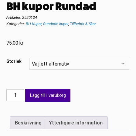
BH kupor Rundad
Artikelnr:
2520124
Kategorier:
BH-Kupor
,
Rundade kupor
,
Tillbehör & Skor
75.00
kr
Storlek
BH
Lägg till i varukorg
kupor
Rundad
mängd
Beskrivning
Ytterligare information