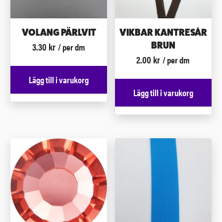
VOLANG PÄRLVIT
VIKBAR KANTRESÅR
3.30
kr
BRUN
/ per dm
2.00
kr
/ per dm
Lägg till i varukorg
Lägg till i varukorg