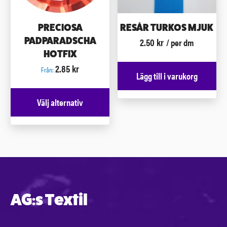
PRECIOSA
RESÅR TURKOS MJUK
2.50
kr
PADPARADSCHA
/ per dm
HOTFIX
2.85
kr
Från:
Lägg till i varukorg
Välj alternativ
AG:s Textil