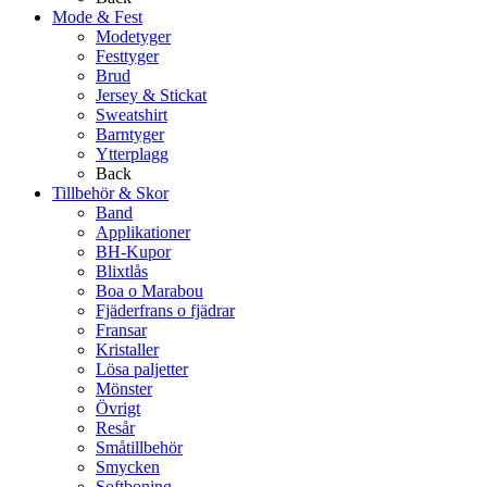
Mode & Fest
Modetyger
Festtyger
Brud
Jersey & Stickat
Sweatshirt
Barntyger
Ytterplagg
Back
Tillbehör & Skor
Band
Applikationer
BH-Kupor
Blixtlås
Boa o Marabou
Fjäderfrans o fjädrar
Fransar
Kristaller
Lösa paljetter
Mönster
Övrigt
Resår
Småtillbehör
Smycken
Softboning