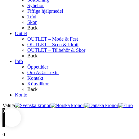
Sybehör
Fiffiga hjälpmedel
Tråd
Skor
Back
Outlet
OUTLET – Mode & Fest
OUTLET – Scen & Idrott
OUTLET – Tillbehör & Skor
Back
Info
Öppettider
Om AG:s Textil
Kontakt
Köpvillkor
Back
Konto
Valuta
0
0