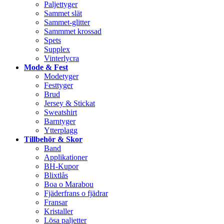
Paljettyger
Sammet slät
Sammet-glitter
Sammmet krossad
Spets
Supplex
Vinterlycra
Mode & Fest
Modetyger
Festtyger
Brud
Jersey & Stickat
Sweatshirt
Barntyger
Ytterplagg
Tillbehör & Skor
Band
Applikationer
BH-Kupor
Blixtlås
Boa o Marabou
Fjäderfrans o fjädrar
Fransar
Kristaller
Lösa paljetter