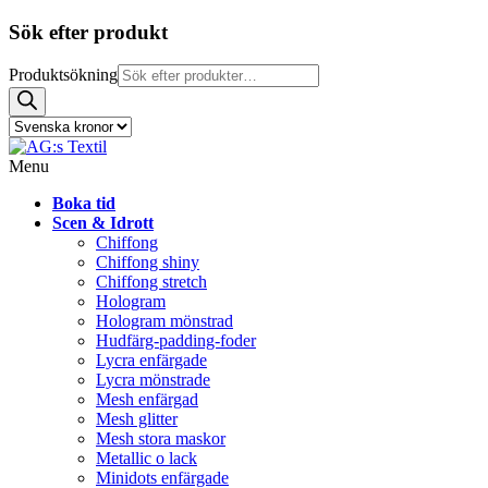
Sök efter produkt
Produktsökning
Menu
Boka tid
Scen & Idrott
Chiffong
Chiffong shiny
Chiffong stretch
Hologram
Hologram mönstrad
Hudfärg-padding-foder
Lycra enfärgade
Lycra mönstrade
Mesh enfärgad
Mesh glitter
Mesh stora maskor
Metallic o lack
Minidots enfärgade