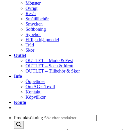
Mönster
Övrigt
Resår
Småtillbehör
Smycken
Softboning
Sybehör
Fiffiga hjälpmedel
Tråd
Skor
Outlet
OUTLET – Mode & Fest
OUTLET – Scen & Idrott
OUTLET – Tillbehör & Skor
Info
Öppettider
Om AG:s Textil
Kontakt
Köpvillkor
Konto
Produktsökning