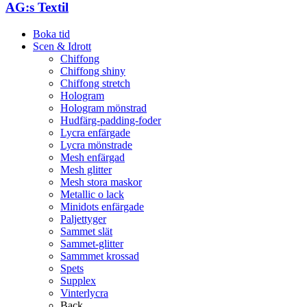
AG:s Textil
Boka tid
Scen & Idrott
Chiffong
Chiffong shiny
Chiffong stretch
Hologram
Hologram mönstrad
Hudfärg-padding-foder
Lycra enfärgade
Lycra mönstrade
Mesh enfärgad
Mesh glitter
Mesh stora maskor
Metallic o lack
Minidots enfärgade
Paljettyger
Sammet slät
Sammet-glitter
Sammmet krossad
Spets
Supplex
Vinterlycra
Back