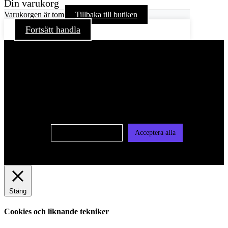
Din varukorg
Varukorgen är tom
Tillbaka till butiken
Fortsätt handla
För att ge dig en bättre upplevelse och service använder vi
oss av cookies på denna sajt. Cookies kan komma att
användas för personlig och icke personlig annonsering. Läs
vår integritetspolicy
Cookie-inställningar
Acceptera alla
Stäng
Cookies och liknande tekniker