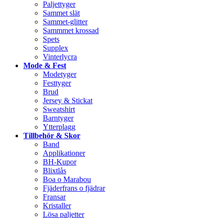
Paljettyger
Sammet slät
Sammet-glitter
Sammmet krossad
Spets
Supplex
Vinterlycra
Mode & Fest
Modetyger
Festtyger
Brud
Jersey & Stickat
Sweatshirt
Barntyger
Ytterplagg
Tillbehör & Skor
Band
Applikationer
BH-Kupor
Blixtlås
Boa o Marabou
Fjäderfrans o fjädrar
Fransar
Kristaller
Lösa paljetter