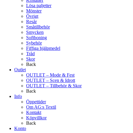
Kristaller
Lösa paljetter
Mönster
Övrigt
Resår
Småtillbehör
Smycken
Softboning
Sybehör
Fiffiga hjälpmedel
Tråd
Skor
Back
Outlet
OUTLET – Mode & Fest
OUTLET – Scen & Idrott
OUTLET – Tillbehör & Skor
Back
Info
Öppettider
Om AG:s Textil
Kontakt
Köpvillkor
Back
Konto