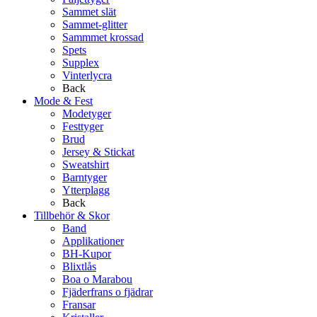
Sammet slät
Sammet-glitter
Sammmet krossad
Spets
Supplex
Vinterlycra
Back
Mode & Fest
Modetyger
Festtyger
Brud
Jersey & Stickat
Sweatshirt
Barntyger
Ytterplagg
Back
Tillbehör & Skor
Band
Applikationer
BH-Kupor
Blixtlås
Boa o Marabou
Fjäderfrans o fjädrar
Fransar