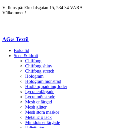
Vi finns på: Ekedalsgatan 15, 534 34 VARA
Välkommen!
AG:s Textil
Boka tid
Scen & Idrott
Chiffong
Chiffong shiny
Chiffong stretch
Hologram
Hologram mönstrad
Hudfärg-padding-foder
Lycra enfärgade
Lycra mönstrade
Mesh enfärgad
Mesh glitter
Mesh stora maskor
Metallic o lack
Minidots enfärgade
Paljettyger