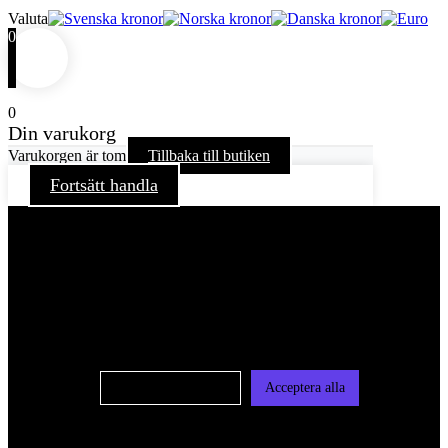
Valuta
0
0
Din varukorg
Varukorgen är tom
Tillbaka till butiken
Fortsätt handla
För att ge dig en bättre upplevelse och service använder vi
oss av cookies på denna sajt. Cookies kan komma att
användas för personlig och icke personlig annonsering. Läs
vår integritetspolicy
Cookie-inställningar
Acceptera alla