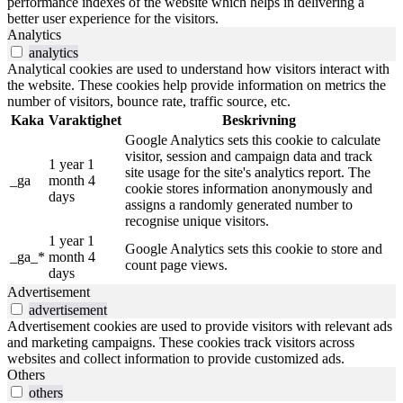
performance indexes of the website which helps in delivering a
better user experience for the visitors.
Analytics
analytics
Analytical cookies are used to understand how visitors interact with
the website. These cookies help provide information on metrics the
number of visitors, bounce rate, traffic source, etc.
Kaka
Varaktighet
Beskrivning
Google Analytics sets this cookie to calculate
visitor, session and campaign data and track
1 year 1
site usage for the site's analytics report. The
_ga
month 4
cookie stores information anonymously and
days
assigns a randomly generated number to
recognise unique visitors.
1 year 1
Google Analytics sets this cookie to store and
_ga_*
month 4
count page views.
days
Advertisement
advertisement
Advertisement cookies are used to provide visitors with relevant ads
and marketing campaigns. These cookies track visitors across
websites and collect information to provide customized ads.
Others
others