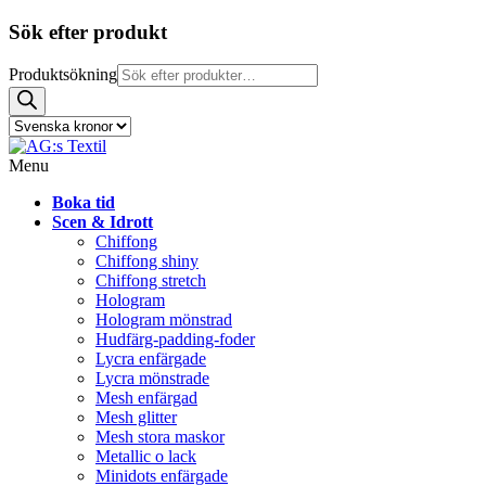
Sök efter produkt
Produktsökning
Menu
Boka tid
Scen & Idrott
Chiffong
Chiffong shiny
Chiffong stretch
Hologram
Hologram mönstrad
Hudfärg-padding-foder
Lycra enfärgade
Lycra mönstrade
Mesh enfärgad
Mesh glitter
Mesh stora maskor
Metallic o lack
Minidots enfärgade