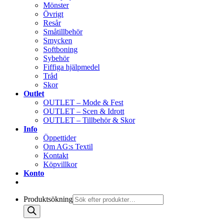
Mönster
Övrigt
Resår
Småtillbehör
Smycken
Softboning
Sybehör
Fiffiga hjälpmedel
Tråd
Skor
Outlet
OUTLET – Mode & Fest
OUTLET – Scen & Idrott
OUTLET – Tillbehör & Skor
Info
Öppettider
Om AG:s Textil
Kontakt
Köpvillkor
Konto
Produktsökning