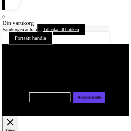
0
Din varukorg
Varukorgen är tom
Tillbaka till butiken
Fortsätt handla
För att ge dig en bättre upplevelse och service använder vi
oss av cookies på denna sajt. Cookies kan komma att
användas för personlig och icke personlig annonsering. Läs
vår integritetspolicy
Cookie-inställningar
Acceptera alla
Stäng