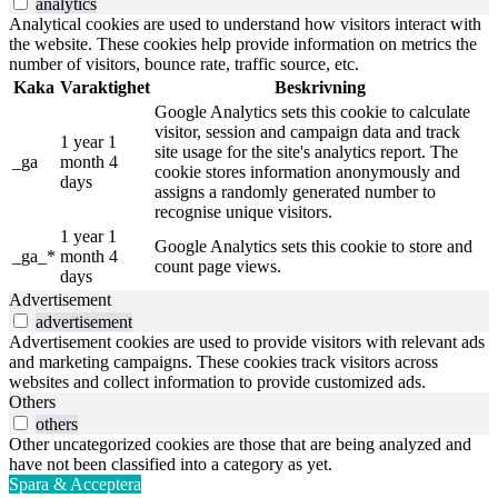
analytics
Analytical cookies are used to understand how visitors interact with
the website. These cookies help provide information on metrics the
number of visitors, bounce rate, traffic source, etc.
Kaka
Varaktighet
Beskrivning
Google Analytics sets this cookie to calculate
visitor, session and campaign data and track
1 year 1
site usage for the site's analytics report. The
_ga
month 4
cookie stores information anonymously and
days
assigns a randomly generated number to
recognise unique visitors.
1 year 1
Google Analytics sets this cookie to store and
_ga_*
month 4
count page views.
days
Advertisement
advertisement
Advertisement cookies are used to provide visitors with relevant ads
and marketing campaigns. These cookies track visitors across
websites and collect information to provide customized ads.
Others
others
Other uncategorized cookies are those that are being analyzed and
have not been classified into a category as yet.
Spara & Acceptera