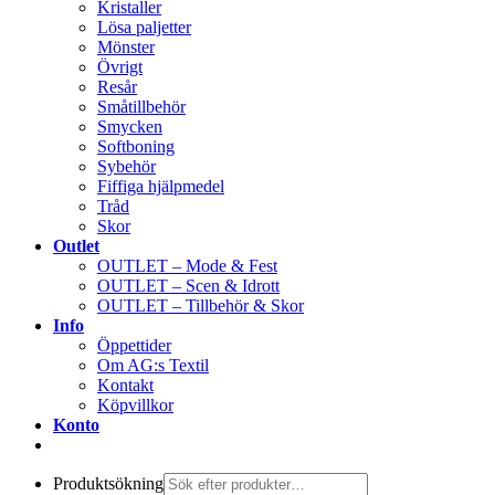
Kristaller
Lösa paljetter
Mönster
Övrigt
Resår
Småtillbehör
Smycken
Softboning
Sybehör
Fiffiga hjälpmedel
Tråd
Skor
Outlet
OUTLET – Mode & Fest
OUTLET – Scen & Idrott
OUTLET – Tillbehör & Skor
Info
Öppettider
Om AG:s Textil
Kontakt
Köpvillkor
Konto
Produktsökning