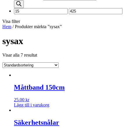
Visa filter
Hem
/ Produkter märkta ”sysax”
sysax
Visar alla 7 resultat
Måttband 150cm
25.00
kr
Lägg till i varukorg
Säkerhetsnålar