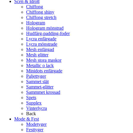
Scen & Idrott
Chiffong
Chiffong shiny
Chiffong stretch
Hologram
Hologram mönstrad
Hudfärg-padding-foder
Lycra enfärgade
Lycra mönstrade
Mesh enfärgad
Mesh glitter
Mesh stora maskor
Metallic o lack
Minidots enfärgade
Paljettyger
Sammet slät
Sammet-glitter
Sammmet krossad
Spets
Supplex
Vinterlycra
Back
Mode & Fest
Modetyger
Festtyger