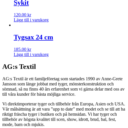
Sykit
120.00
kr
Lägg till i varukorg
Tygsax 24 cm
185.00
kr
Lägg till i varukorg
AG:s Textil
AG:s Textil är ett familjeföretag som startades 1990 av Anne-Grete
Jansson som länge jobbat med tyger, mönsterkonstruktion och
sömnad, så nu finns 40 års erfarenhet som vi gärna delar med oss av
till våra kunder för bästa möjliga service.
Vi direktimporterar tyger och tillbehör från Europa, Asien och USA.
Vår målsättning är att vara ”upp to date” med modet och se till att ha
riktigt fräscha tyger i butiken och på hemsidan. Vi har tyger och
tillbehör av högsta kvalitet till scen, show, idrott, brud, bal, fest,
mode, barn och mjukis.