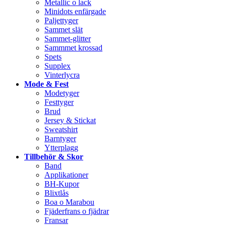
Metallic o lack
Minidots enfärgade
Paljettyger
Sammet slät
Sammet-glitter
Sammmet krossad
Spets
Supplex
Vinterlycra
Mode & Fest
Modetyger
Festtyger
Brud
Jersey & Stickat
Sweatshirt
Barntyger
Ytterplagg
Tillbehör & Skor
Band
Applikationer
BH-Kupor
Blixtlås
Boa o Marabou
Fjäderfrans o fjädrar
Fransar