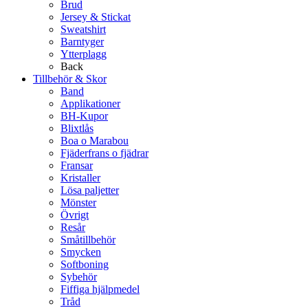
Brud
Jersey & Stickat
Sweatshirt
Barntyger
Ytterplagg
Back
Tillbehör & Skor
Band
Applikationer
BH-Kupor
Blixtlås
Boa o Marabou
Fjäderfrans o fjädrar
Fransar
Kristaller
Lösa paljetter
Mönster
Övrigt
Resår
Småtillbehör
Smycken
Softboning
Sybehör
Fiffiga hjälpmedel
Tråd