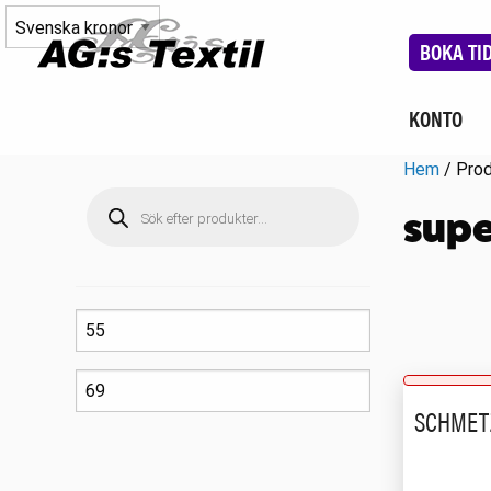
BOKA TI
KONTO
Hem
/ Prod
Produktsökning
supe
SCHMET