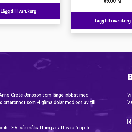
69.00
kr
Lägg till i varukorg
Lägg till i varukorg
B
v Anne-Grete Jansson som länge jobbat med
Vi
s erfarenhet som vi gärna delar med oss av till
V
 och USA. Vår målsättning är att vara ”upp to