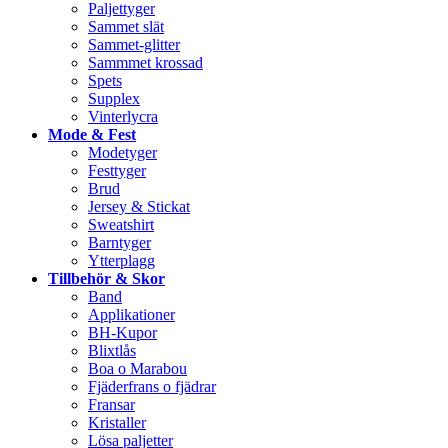
Paljettyger
Sammet slät
Sammet-glitter
Sammmet krossad
Spets
Supplex
Vinterlycra
Mode & Fest
Modetyger
Festtyger
Brud
Jersey & Stickat
Sweatshirt
Barntyger
Ytterplagg
Tillbehör & Skor
Band
Applikationer
BH-Kupor
Blixtlås
Boa o Marabou
Fjäderfrans o fjädrar
Fransar
Kristaller
Lösa paljetter