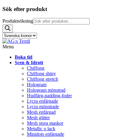
Sök efter produkt
Produktsökning
Menu
Boka tid
Scen & Idrott
Chiffong
Chiffong shiny
Chiffong stretch
Hologram
Hologram mönstrad
Hudfärg-padding-foder
Lycra enfärgade
Lycra mönstrade
Mesh enfärgad
Mesh glitter
Mesh stora maskor
Metallic o lack
Minidots enfärgade