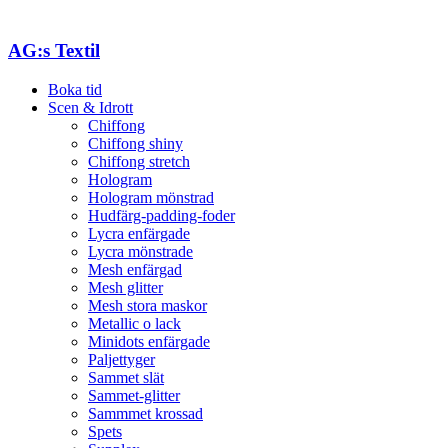
AG:s Textil
Boka tid
Scen & Idrott
Chiffong
Chiffong shiny
Chiffong stretch
Hologram
Hologram mönstrad
Hudfärg-padding-foder
Lycra enfärgade
Lycra mönstrade
Mesh enfärgad
Mesh glitter
Mesh stora maskor
Metallic o lack
Minidots enfärgade
Paljettyger
Sammet slät
Sammet-glitter
Sammmet krossad
Spets