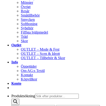
Mönster
Övrigt
Resår
Småtillbehör
Smycken
Softboning
Sybehör
Fiffiga hjälpmedel
Tråd
Skor
Outlet
OUTLET – Mode & Fest
OUTLET – Scen & Idrott
OUTLET – Tillbehör & Skor
Info
Öppettider
Om AG:s Textil
Kontakt
Köpvillkor
Konto
Produktsökning