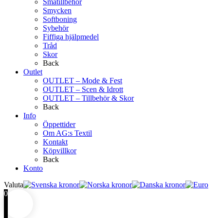
Småtillbehör
Smycken
Softboning
Sybehör
Fiffiga hjälpmedel
Tråd
Skor
Back
Outlet
OUTLET – Mode & Fest
OUTLET – Scen & Idrott
OUTLET – Tillbehör & Skor
Back
Info
Öppettider
Om AG:s Textil
Kontakt
Köpvillkor
Back
Konto
Valuta
0