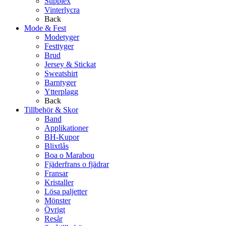
Supplex
Vinterlycra
Back
Mode & Fest
Modetyger
Festtyger
Brud
Jersey & Stickat
Sweatshirt
Barntyger
Ytterplagg
Back
Tillbehör & Skor
Band
Applikationer
BH-Kupor
Blixtlås
Boa o Marabou
Fjäderfrans o fjädrar
Fransar
Kristaller
Lösa paljetter
Mönster
Övrigt
Resår