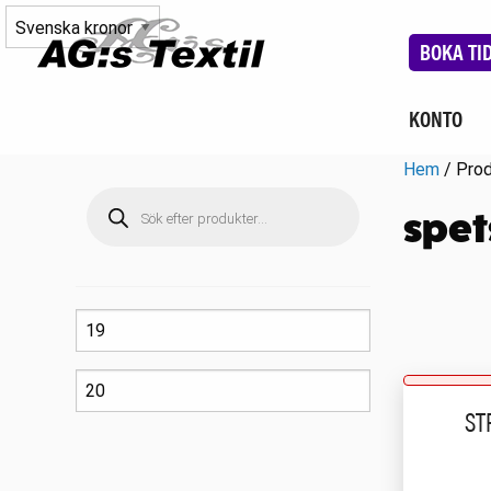
BOKA TI
KONTO
Hem
/ Prod
Produktsökning
spet
ST