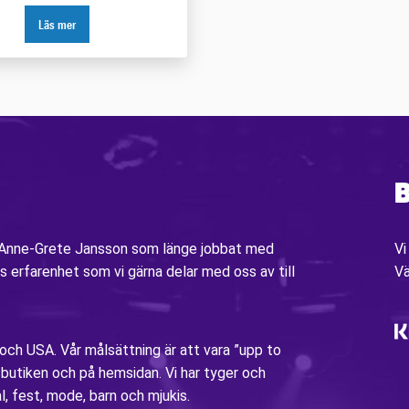
Läs mer
B
v Anne-Grete Jansson som länge jobbat med
Vi
s erfarenhet som vi gärna delar med oss av till
V
 och USA. Vår målsättning är att vara ”upp to
i butiken och på hemsidan. Vi har tyger och
al, fest, mode, barn och mjukis.