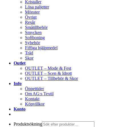
Kristaller
Lösa paljetter
Mönster
Övrigt
Resår
Småtillbehör
Smycken
Softboning
Sybehör
Fiffiga hjälpmedel
Tråd
Skor
Outlet
OUTLET – Mode & Fest
OUTLET – Scen & Idrott
OUTLET – Tillbehör & Skor
Info
Öppettider
Om AG:s Textil
Kontakt
Köpvillkor
Konto
Produktsökning