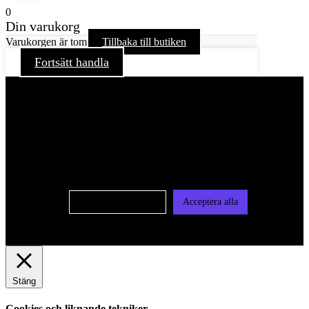
0
Din varukorg
Varukorgen är tom
Tillbaka till butiken
Fortsätt handla
För att ge dig en bättre upplevelse och service använder vi
oss av cookies på denna sajt. Cookies kan komma att
användas för personlig och icke personlig annonsering. Läs
vår integritetspolicy
Cookie-inställningar
Acceptera alla
Stäng
Cookies och liknande tekniker