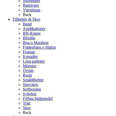
Sweatshirt
Barntyger
Ytterplagg
Back
Tillbehör & Skor
Band
Applikationer
BH-Kupor
Blixtlås
Boa o Marabou
Fjäderfrans o fjädrar
Fransar
Kristaller
Lösa paljetter
Mönster
Övrigt
Resår
Småtillbehör
Smycken
Softboning
Sybehör
Fiffiga hjälpmedel
Tråd
Skor
Back