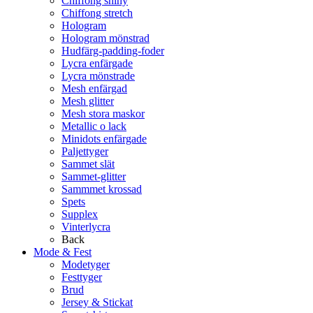
Chiffong shiny
Chiffong stretch
Hologram
Hologram mönstrad
Hudfärg-padding-foder
Lycra enfärgade
Lycra mönstrade
Mesh enfärgad
Mesh glitter
Mesh stora maskor
Metallic o lack
Minidots enfärgade
Paljettyger
Sammet slät
Sammet-glitter
Sammmet krossad
Spets
Supplex
Vinterlycra
Back
Mode & Fest
Modetyger
Festtyger
Brud
Jersey & Stickat