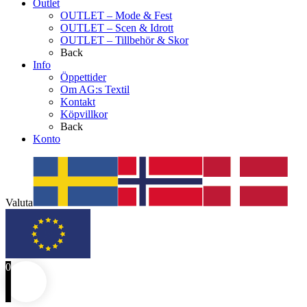
Outlet
OUTLET – Mode & Fest
OUTLET – Scen & Idrott
OUTLET – Tillbehör & Skor
Back
Info
Öppettider
Om AG:s Textil
Kontakt
Köpvillkor
Back
Konto
Valuta
0