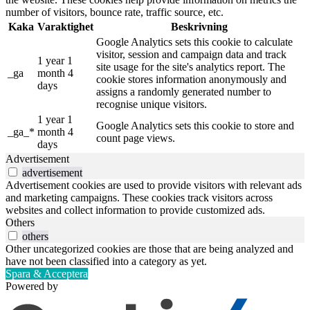
number of visitors, bounce rate, traffic source, etc.
Kaka
Varaktighet
Beskrivning
Google Analytics sets this cookie to calculate
visitor, session and campaign data and track
1 year 1
site usage for the site's analytics report. The
_ga
month 4
cookie stores information anonymously and
days
assigns a randomly generated number to
recognise unique visitors.
1 year 1
Google Analytics sets this cookie to store and
_ga_*
month 4
count page views.
days
Advertisement
advertisement
Advertisement cookies are used to provide visitors with relevant ads
and marketing campaigns. These cookies track visitors across
websites and collect information to provide customized ads.
Others
others
Other uncategorized cookies are those that are being analyzed and
have not been classified into a category as yet.
Spara & Acceptera
Powered by