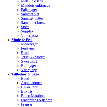
Metallic o lack
Minidots enfärgade
Paljettyger
Sammet slät
Sammet-glitter
Sammmet krossad
Spets
Supplex
Vinterlycra
Mode & Fest
Modetyger
Festtyger
Brud
Jersey & Stickat
Sweatshirt
Barntyger
Ytterplagg
Tillbehör & Skor
Band
Applikationer
BH-Kupor
Blixtlås
Boa o Marabou
Fjäderfrans o fjädrar
Fransar