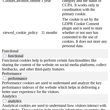
CookieLawInfoConsent
1 year
category and the status of
CCPA. It works only in
coordination with the
primary cookie.
The cookie is set by the
GDPR Cookie Consent
plugin and is used to store
viewed_cookie_policy
11 months
whether or not user has
consented to the use of
cookies. It does not store any
personal data.
Functional
functional
Functional cookies help to perform certain functionalities like
sharing the content of the website on social media platforms, collect
feedbacks, and other third-party features.
Performance
performance
Performance cookies are used to understand and analyze the key
performance indexes of the website which helps in delivering a
better user experience for the visitors.
Analytics
analytics
Analytical cookies are used to understand how visitors interact with
the website. These cookies help provide information on metrics the