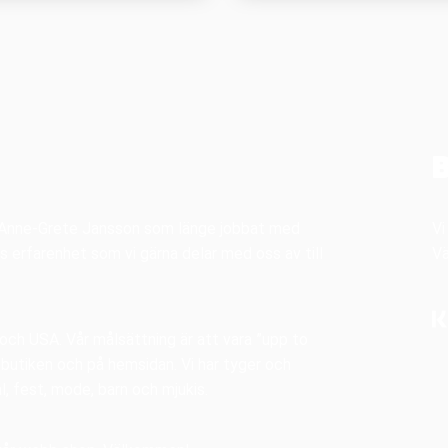
B
v Anne-Grete Jansson som länge jobbat med
Vi
s erfarenhet som vi gärna delar med oss av till
V
 och USA. Vår målsättning är att vara ”upp to
i butiken och på hemsidan. Vi har tyger och
al, fest, mode, barn och mjukis.