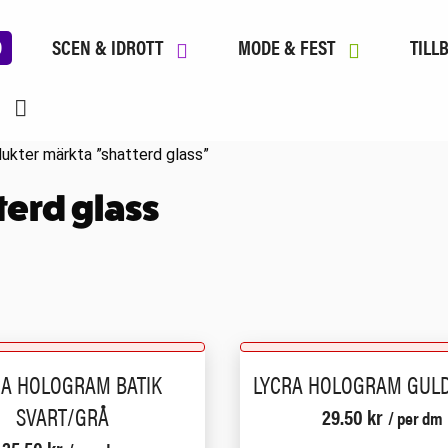
D
SCEN & IDROTT
MODE & FEST
TILL
ukter märkta ”shatterd glass”
terd glass
RA HOLOGRAM BATIK
LYCRA HOLOGRAM GULD
SVART/GRÅ
29.50
kr
/ per dm