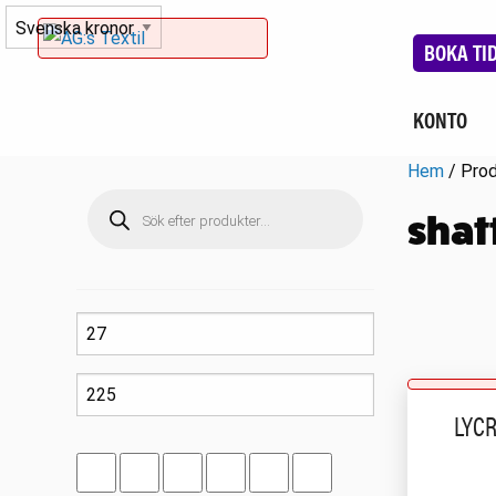
BOKA TI
KONTO
Hem
/ Prod
Produktsökning
shat
LYC