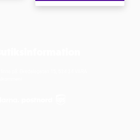
utiksinformation
 finns på: Ekedalsgatan 15, 534 34 VARA
älkommen!