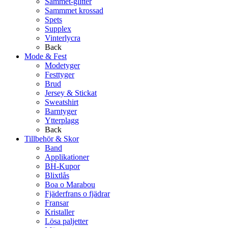
Sammet-glitter
Sammmet krossad
Spets
Supplex
Vinterlycra
Back
Mode & Fest
Modetyger
Festtyger
Brud
Jersey & Stickat
Sweatshirt
Barntyger
Ytterplagg
Back
Tillbehör & Skor
Band
Applikationer
BH-Kupor
Blixtlås
Boa o Marabou
Fjäderfrans o fjädrar
Fransar
Kristaller
Lösa paljetter