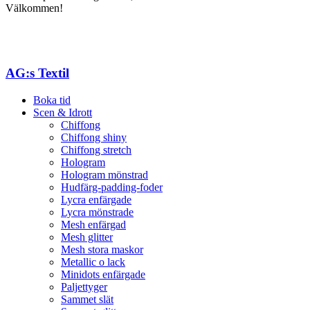
Välkommen!
AG:s Textil
Boka tid
Scen & Idrott
Chiffong
Chiffong shiny
Chiffong stretch
Hologram
Hologram mönstrad
Hudfärg-padding-foder
Lycra enfärgade
Lycra mönstrade
Mesh enfärgad
Mesh glitter
Mesh stora maskor
Metallic o lack
Minidots enfärgade
Paljettyger
Sammet slät