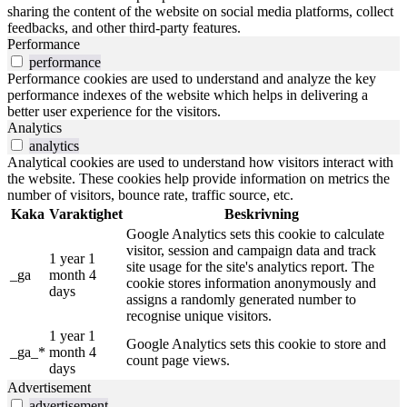
sharing the content of the website on social media platforms, collect
feedbacks, and other third-party features.
Performance
performance
Performance cookies are used to understand and analyze the key
performance indexes of the website which helps in delivering a
better user experience for the visitors.
Analytics
analytics
Analytical cookies are used to understand how visitors interact with
the website. These cookies help provide information on metrics the
number of visitors, bounce rate, traffic source, etc.
Kaka
Varaktighet
Beskrivning
Google Analytics sets this cookie to calculate
visitor, session and campaign data and track
1 year 1
site usage for the site's analytics report. The
_ga
month 4
cookie stores information anonymously and
days
assigns a randomly generated number to
recognise unique visitors.
1 year 1
Google Analytics sets this cookie to store and
_ga_*
month 4
count page views.
days
Advertisement
advertisement