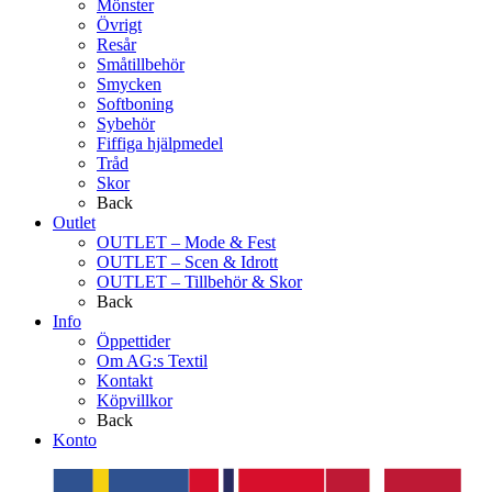
Mönster
Övrigt
Resår
Småtillbehör
Smycken
Softboning
Sybehör
Fiffiga hjälpmedel
Tråd
Skor
Back
Outlet
OUTLET – Mode & Fest
OUTLET – Scen & Idrott
OUTLET – Tillbehör & Skor
Back
Info
Öppettider
Om AG:s Textil
Kontakt
Köpvillkor
Back
Konto