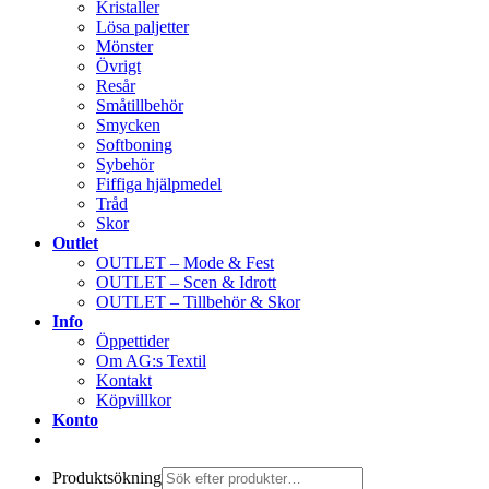
Kristaller
Lösa paljetter
Mönster
Övrigt
Resår
Småtillbehör
Smycken
Softboning
Sybehör
Fiffiga hjälpmedel
Tråd
Skor
Outlet
OUTLET – Mode & Fest
OUTLET – Scen & Idrott
OUTLET – Tillbehör & Skor
Info
Öppettider
Om AG:s Textil
Kontakt
Köpvillkor
Konto
Produktsökning