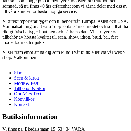
Jansson som länge jobbat med tyger, mönsterkonstruktion och
sömnad, så nu finns 40 års erfarenhet som vi gärna delar med oss av
till våra kunder för bästa möjliga service.
Vi direktimporterar tyger och tillbehör från Europa, Asien och USA.
Vår målsättning är att vara ”upp to date” med modet och se till att ha
riktigt fräscha tyger i butiken och på hemsidan. Vi har tyger och
tillbehör av högsta kvalitet till scen, show, idrott, brud, bal, fest,
mode, barn och mjukis.
Vi ser fram emot att ha dig som kund i vår butik eller via vår webb
shop. Välkommen!
Start
Scen & Idrott
Mode & Fest
Tillbehör & Skor
Om AG:s Textil
Köpvillkor
Kontakt
Butiksinformation
Vi finns på: Ekedalsgatan 15, 534 34 VARA