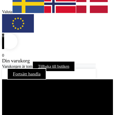
Valuta
0
0
Din varukorg
Varukorgen är tom
Tillbaka till butiken
Fortsätt handla
För att ge dig en bättre upplevelse och service använder vi
oss av cookies på denna sajt. Cookies kan komma att
användas för personlig och icke personlig annonsering. Läs
vår integritetspolicy