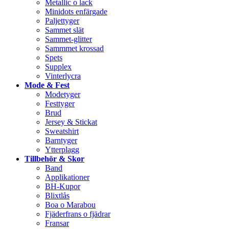
Metallic o lack
Minidots enfärgade
Paljettyger
Sammet slät
Sammet-glitter
Sammmet krossad
Spets
Supplex
Vinterlycra
Mode & Fest
Modetyger
Festtyger
Brud
Jersey & Stickat
Sweatshirt
Barntyger
Ytterplagg
Tillbehör & Skor
Band
Applikationer
BH-Kupor
Blixtlås
Boa o Marabou
Fjäderfrans o fjädrar
Fransar