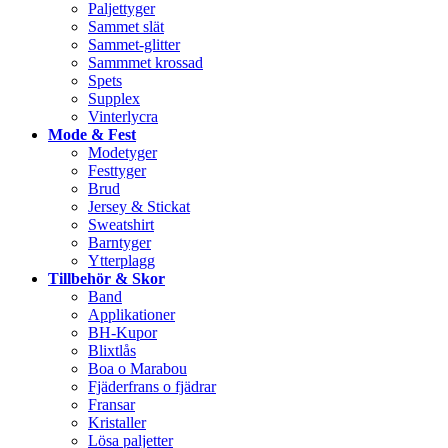
Paljettyger
Sammet slät
Sammet-glitter
Sammmet krossad
Spets
Supplex
Vinterlycra
Mode & Fest
Modetyger
Festtyger
Brud
Jersey & Stickat
Sweatshirt
Barntyger
Ytterplagg
Tillbehör & Skor
Band
Applikationer
BH-Kupor
Blixtlås
Boa o Marabou
Fjäderfrans o fjädrar
Fransar
Kristaller
Lösa paljetter