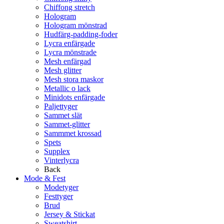
Chiffong stretch
Hologram
Hologram mönstrad
Hudfärg-padding-foder
Lycra enfärgade
Lycra mönstrade
Mesh enfärgad
Mesh glitter
Mesh stora maskor
Metallic o lack
Minidots enfärgade
Paljettyger
Sammet slät
Sammet-glitter
Sammmet krossad
Spets
Supplex
Vinterlycra
Back
Mode & Fest
Modetyger
Festtyger
Brud
Jersey & Stickat
Sweatshirt