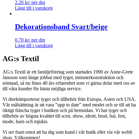
2.20
kr
/ per dm
Lägg till i varukorg
Dekorationsband Svart/beige
0.70
kr
/ per dm
Lägg till i varukorg
AG:s Textil
AG:s Textil är ett familjeföretag som startades 1990 av Anne-Grete
Jansson som länge jobbat med tyger, mönsterkonstruktion och
sömnad, så nu finns 40 års erfarenhet som vi gärna delar med oss av
till våra kunder för bästa möjliga service.
Vi direktimporterar tyger och tillbehör från Europa, Asien och USA.
Vår målsättning är att vara ”upp to date” med modet och se till att ha
riktigt fräscha tyger i butiken och på hemsidan. Vi har tyger och
tillbehör av högsta kvalitet till scen, show, idrott, brud, bal, fest,
mode, barn och mjukis.
Vi ser fram emot att ha dig som kund i vår butik eller via vår webb
shop. Välkommen!