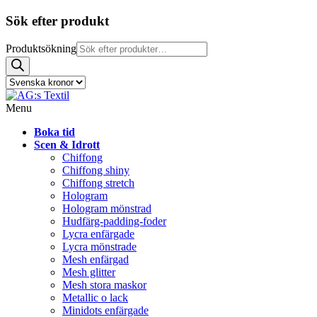
Sök efter produkt
Produktsökning
Menu
Boka tid
Scen & Idrott
Chiffong
Chiffong shiny
Chiffong stretch
Hologram
Hologram mönstrad
Hudfärg-padding-foder
Lycra enfärgade
Lycra mönstrade
Mesh enfärgad
Mesh glitter
Mesh stora maskor
Metallic o lack
Minidots enfärgade