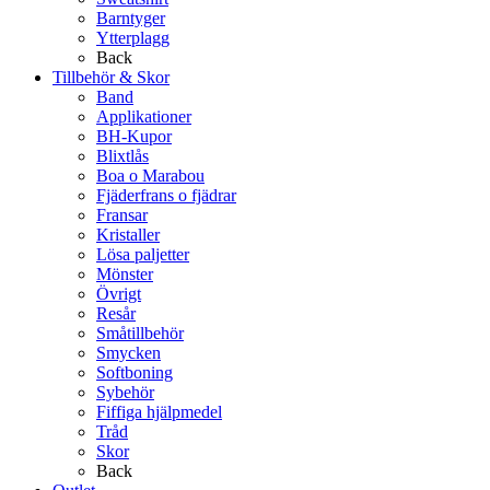
Barntyger
Ytterplagg
Back
Tillbehör & Skor
Band
Applikationer
BH-Kupor
Blixtlås
Boa o Marabou
Fjäderfrans o fjädrar
Fransar
Kristaller
Lösa paljetter
Mönster
Övrigt
Resår
Småtillbehör
Smycken
Softboning
Sybehör
Fiffiga hjälpmedel
Tråd
Skor
Back