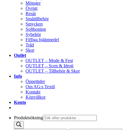
Mönster
Övrigt
Resår
Småtillbehör
Smycken
Softboning
Sybehör
Fiffiga hjälpmedel
Tråd
Skor
Outlet
OUTLET – Mode & Fest
OUTLET – Scen & Idrott
OUTLET – Tillbehör & Skor
Info
Öppettider
Om AG:s Textil
Kontakt
Köpvillkor
Konto
Produktsökning