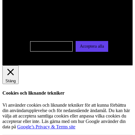
För att ge dig en bättre upplevelse och service använder vi
oss av cookies på denna sajt. Cookies kan komma att
användas för personlig och icke personlig annonsering. Läs
vår integritetspolicy
Cookie-inställningar
Acceptera alla
Stäng
Cookies och liknande tekniker
Vi använder cookies och liknande tekniker för att kunna förbättra
din användarupplevelse och för nedanstående ändamål. Du kan här
välja att acceptera samtliga cookies eller anpassa vilka cookies du
accepterar eller inte. Läs gärna med om hur Google använder din
data på
Google’s Privacy & Terms site