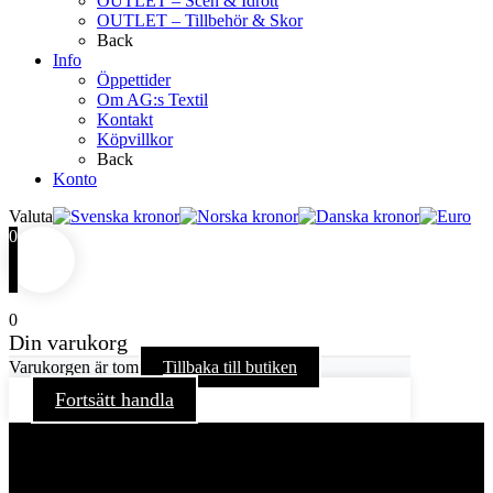
OUTLET – Scen & Idrott
OUTLET – Tillbehör & Skor
Back
Info
Öppettider
Om AG:s Textil
Kontakt
Köpvillkor
Back
Konto
Valuta
0
0
Din varukorg
Varukorgen är tom
Tillbaka till butiken
Fortsätt handla
För att ge dig en bättre upplevelse och service använder vi