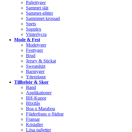
Paljettyger
Sammet slät
Sammet-glitter
Sammmet krossad
Spets
Supplex
Vinterlycra
Mode & Fest
Modetyger
Festtyger
Brud
Jersey & Stickat
Sweatshirt
Barntyger
Ytterplagg
Tillbehör & Skor
Band
Applikationer
BH-Kupor
Blixtlås
Boa o Marabou
Fjäderfrans o fjädrar
Fransar
Kristaller
Lösa paljetter