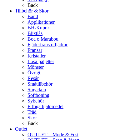
Back
Tillbehör & Skor
Band
Applikationer
BH-Kupor
Blixtlås
Boa o Marabou
Fjäderfrans o fjädrar
Fransar
Kristaller
Lösa paljetter
Mönster
Övrigt
Resår
Småtillbehör
Smycken
Softboning
Sybehör
Fiffiga hjälpmedel
Tråd
Skor
Back
Outlet
OUTLET – Mode & Fest