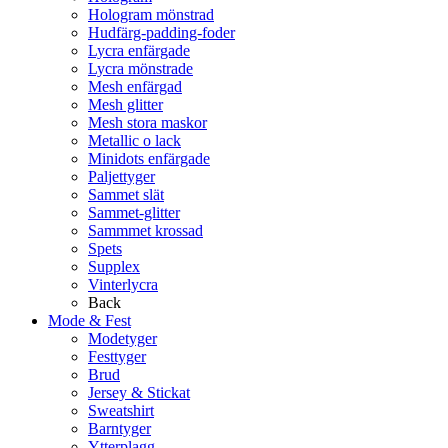
Hologram mönstrad
Hudfärg-padding-foder
Lycra enfärgade
Lycra mönstrade
Mesh enfärgad
Mesh glitter
Mesh stora maskor
Metallic o lack
Minidots enfärgade
Paljettyger
Sammet slät
Sammet-glitter
Sammmet krossad
Spets
Supplex
Vinterlycra
Back
Mode & Fest
Modetyger
Festtyger
Brud
Jersey & Stickat
Sweatshirt
Barntyger
Ytterplagg