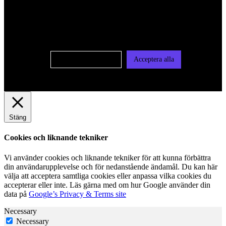
oss av cookies på denna sajt. Cookies kan komma att
användas för personlig och icke personlig annonsering. Läs
vår integritetspolicy
Cookie-inställningar
Acceptera alla
Stäng
Cookies och liknande tekniker
Vi använder cookies och liknande tekniker för att kunna förbättra
din användarupplevelse och för nedanstående ändamål. Du kan här
välja att acceptera samtliga cookies eller anpassa vilka cookies du
accepterar eller inte. Läs gärna med om hur Google använder din
data på
Google’s Privacy & Terms site
Necessary
Necessary