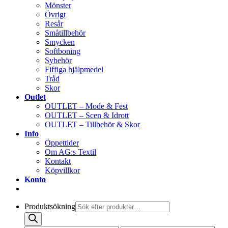
Mönster
Övrigt
Resår
Småtillbehör
Smycken
Softboning
Sybehör
Fiffiga hjälpmedel
Tråd
Skor
Outlet
OUTLET – Mode & Fest
OUTLET – Scen & Idrott
OUTLET – Tillbehör & Skor
Info
Öppettider
Om AG:s Textil
Kontakt
Köpvillkor
Konto
Produktsökning