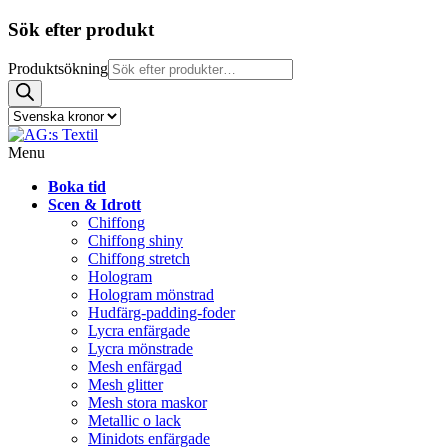
Sök efter produkt
Produktsökning
Menu
Boka tid
Scen & Idrott
Chiffong
Chiffong shiny
Chiffong stretch
Hologram
Hologram mönstrad
Hudfärg-padding-foder
Lycra enfärgade
Lycra mönstrade
Mesh enfärgad
Mesh glitter
Mesh stora maskor
Metallic o lack
Minidots enfärgade