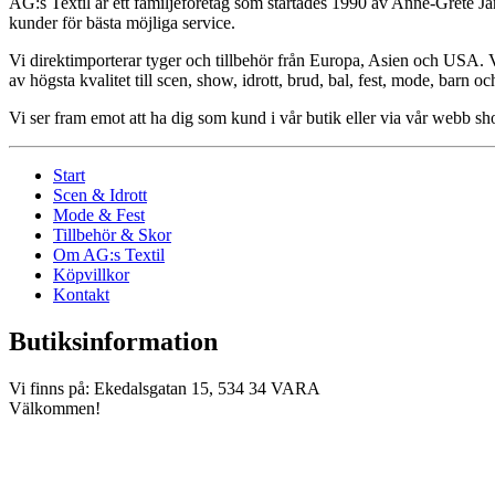
AG:s Textil är ett familjeföretag som startades 1990 av Anne-Grete Ja
kunder för bästa möjliga service.
Vi direktimporterar tyger och tillbehör från Europa, Asien och USA. Vår
av högsta kvalitet till scen, show, idrott, brud, bal, fest, mode, barn o
Vi ser fram emot att ha dig som kund i vår butik eller via vår webb 
Start
Scen & Idrott
Mode & Fest
Tillbehör & Skor
Om AG:s Textil
Köpvillkor
Kontakt
Butiksinformation
Vi finns på: Ekedalsgatan 15, 534 34 VARA
Välkommen!