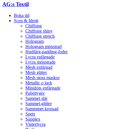
AG:s Textil
Boka tid
Scen & Idrott
Chiffong
Chiffong shiny
Chiffong stretch
Hologram
Hologram mönstrad
Hudfärg-padding-foder
Lycra enfärgade
Lycra mönstrade
Mesh enfärgad
Mesh glitter
Mesh stora maskor
Metallic o lack
Minidots enfärgade
Paljettyger
Sammet slät
Sammet-glitter
Sammmet krossad
Spets
Supplex
Vinterlycra