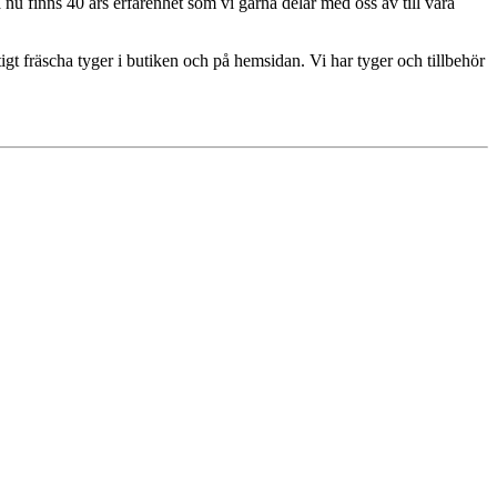
u finns 40 års erfarenhet som vi gärna delar med oss av till våra
igt fräscha tyger i butiken och på hemsidan. Vi har tyger och tillbehör