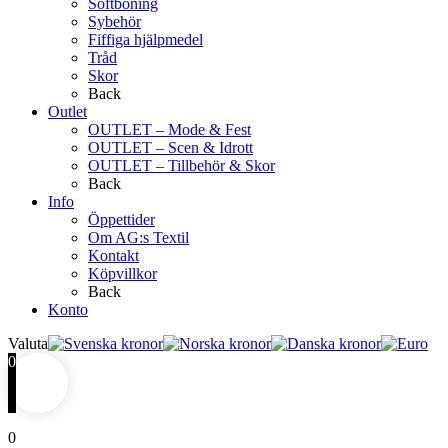
Softboning
Sybehör
Fiffiga hjälpmedel
Tråd
Skor
Back
Outlet
OUTLET – Mode & Fest
OUTLET – Scen & Idrott
OUTLET – Tillbehör & Skor
Back
Info
Öppettider
Om AG:s Textil
Kontakt
Köpvillkor
Back
Konto
Valuta
0
0