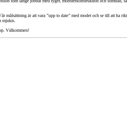
nsson som länge jobbat med tyger, mönsterkonstruktion och sömnad, så n
 målsättning är att vara ”upp to date” med modet och se till att ha rikt
ch mjukis.
shop. Välkommen!