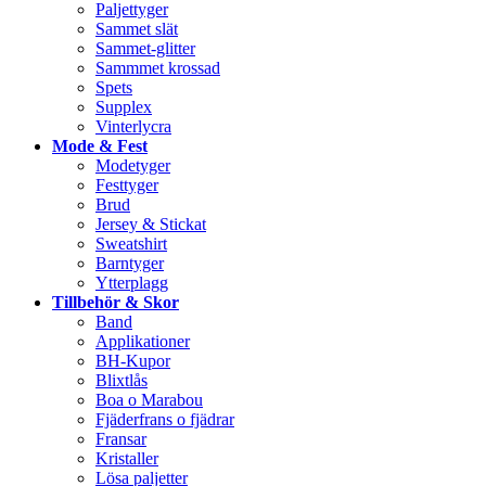
Paljettyger
Sammet slät
Sammet-glitter
Sammmet krossad
Spets
Supplex
Vinterlycra
Mode & Fest
Modetyger
Festtyger
Brud
Jersey & Stickat
Sweatshirt
Barntyger
Ytterplagg
Tillbehör & Skor
Band
Applikationer
BH-Kupor
Blixtlås
Boa o Marabou
Fjäderfrans o fjädrar
Fransar
Kristaller
Lösa paljetter