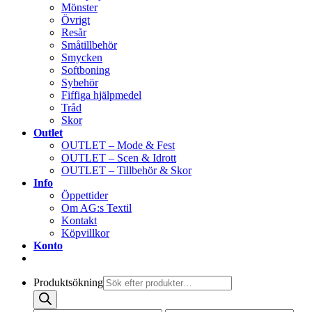
Mönster
Övrigt
Resår
Småtillbehör
Smycken
Softboning
Sybehör
Fiffiga hjälpmedel
Tråd
Skor
Outlet
OUTLET – Mode & Fest
OUTLET – Scen & Idrott
OUTLET – Tillbehör & Skor
Info
Öppettider
Om AG:s Textil
Kontakt
Köpvillkor
Konto
Produktsökning