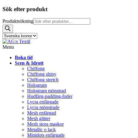
Sök efter produkt
Produktsökning
Menu
Boka tid
Scen & Idrott
Chiffong
Chiffong shiny
Chiffong stretch
Hologram
Hologram mönstrad
Hudfärg-padding-foder
Lycra enfärgade
Lycra mönstrade
Mesh enfärgad
Mesh glitter
Mesh stora maskor
Metallic o lack
Minidots enfärgade