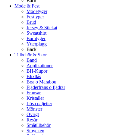
Back
Mode & Fest
Modetyger
Festtyger
Brud
Jersey & Stickat
Sweatshirt
Barntyger
Ytterplagg
Back
Tillbehör & Skor
Band
Applikationer
BH-Kupor
Blixtlås
Boa o Marabou
Fjäderfrans o fjädrar
Fransar
Kristaller
Lösa paljetter
Mönster
Övrigt
Resår
Småtillbehör
Smycken